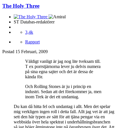
The Holy Three
ST Databas-redaktörer
3,4k
Rapport
Postad
15 Februari, 2009
Väldigt vanligt är jag nog lite tveksam till.
T ex porrstjärnorna lever ju delvis numera
på sina egna sajter och det är dessa de
kända för.
Och Rolling Stones är ju i princip en
industri. Sedan att det förekommer ja, men
inom Trek är det ett undantag.
Du kan då hitta fel och undantag i allt. Men det spelar
mig verkligen ingen roll i detta fall. Allt jag vet är att jag
sett den här typen av sätt för att tjäna pengar via en
webbsida över hela spektrat i underhållningsbranchen
så jag höjer åtminstone inte på ögonbrynen över det. Att