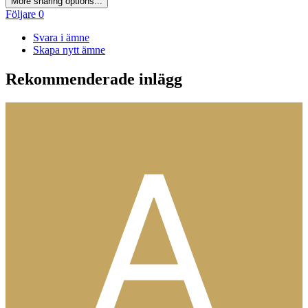
More sharing options...
Följare
0
Svara i ämne
Skapa nytt ämne
Rekommenderade inlägg