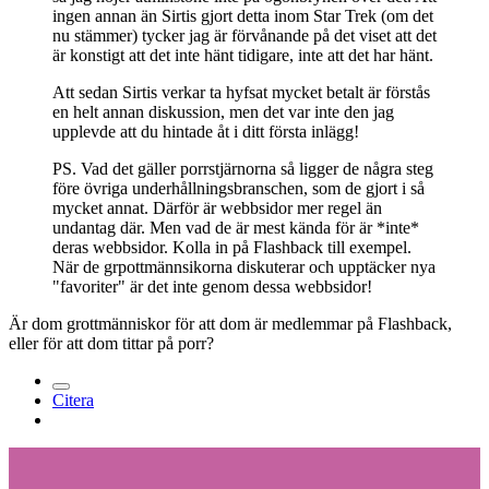
ingen annan än Sirtis gjort detta inom Star Trek (om det
nu stämmer) tycker jag är förvånande på det viset att det
är konstigt att det inte hänt tidigare, inte att det har hänt.
Att sedan Sirtis verkar ta hyfsat mycket betalt är förstås
en helt annan diskussion, men det var inte den jag
upplevde att du hintade åt i ditt första inlägg!
PS. Vad det gäller porrstjärnorna så ligger de några steg
före övriga underhållningsbranschen, som de gjort i så
mycket annat. Därför är webbsidor mer regel än
undantag där. Men vad de är mest kända för är *inte*
deras webbsidor. Kolla in på Flashback till exempel.
När de grpottmännsikorna diskuterar och upptäcker nya
"favoriter" är det inte genom dessa webbsidor!
Är dom grottmänniskor för att dom är medlemmar på Flashback,
eller för att dom tittar på porr?
Citera