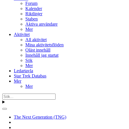
Forum
Kalender
Riktlinjer
Staben
Aktiva användare
Mer
Aktivitet
All aktivitet
Mina aktivitetsflöden
Oläst innehåll
Innehåll jag startat
Sök
Mer
Ledartavla
Star Trek Databas
Mer
Mer
The Next Generation (TNG)