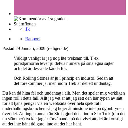
Stjärnflottan
1k
Rapport
Postad
29 Januari, 2009
(redigerade)
Väldigt vanligt är jag nog lite tveksam till. T ex
porrstjärnorna lever ju delvis numera på sina egna sajter
och det är dessa de kända för.
Och Rolling Stones är ju i princip en industri. Sedan att
det förekommer ja, men inom Trek är det ett undantag.
Du kan då hitta fel och undantag i allt. Men det spelar mig verkligen
ingen roll i detta fall. Allt jag vet är att jag sett den här typen av sätt
för att tjäna pengar via en webbsida över hela spektrat i
underhållningsbranchen så jag höjer åtminstone inte på ögonbrynen
över det. Att ingen annan än Sirtis gjort detta inom Star Trek (om det
nu stämmer) tycker jag är förvånande på det viset att det är konstigt
att det inte hänt tidigare, inte att det har hänt.