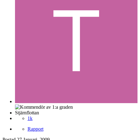
Stjärnflottan
1k
Rapport
Postad
27 Januari, 2009