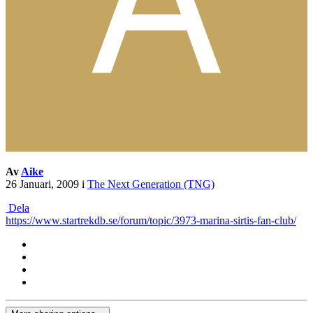
Av
Aike
26 Januari, 2009
i
The Next Generation (TNG)
Dela
https://www.startrekdb.se/forum/topic/3973-marina-sirtis-fan-club/