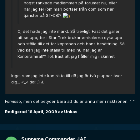
högst rankade medlemmen på forumet nu, eller
har jag fel (om man bortser från dom som har
tjänster på ST-DB)?
Oj det hade jag inte märkt. Så trevligt. Fast det gäller
att se upp, för i Star Trek brukar amiralerna dyka upp
och ställa till det för kaptenen och hans besättning. Så
vad kan jag inte ställa till med nu när jag är
Konteramiral?? :lol: Bäst att jag håller mig i skinnet.
Inget som jag inte kan rätta till då jag är två pluppar över
dig... <_< :lol: ;) J.
Förvisso, men det betyder bara att du är ännu mer i risktzonen. ^_^
Redigerad
18 April, 2009
av Unkas
Supreme Commander JAF