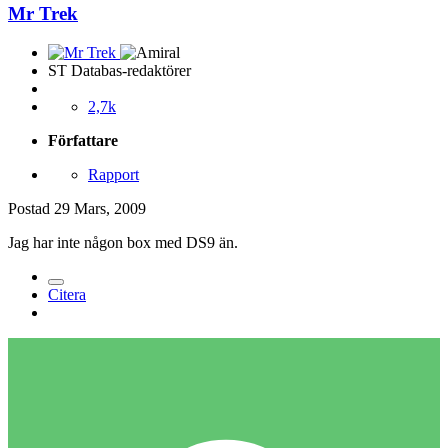
Mr Trek
ST Databas-redaktörer
2,7k
Författare
Rapport
Postad
29 Mars, 2009
Jag har inte någon box med DS9 än.
Citera