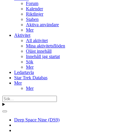
Forum
Kalender
Riktlinjer
Staben
Aktiva användare
Mer
Aktivitet
All aktivitet
Mina aktivitetsflöden
Oläst innehåll
Innehåll jag startat
Sök
Mer
Ledartavla
Star Trek Databas
Mer
Mer
Deep Space Nine (DS9)