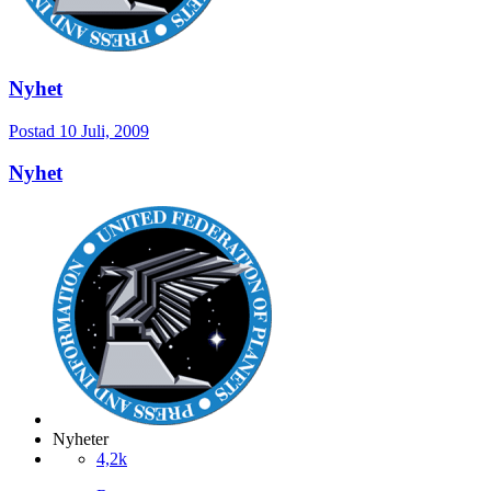
Nyhet
Postad
10 Juli, 2009
Nyhet
Nyheter
4,2k