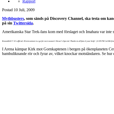
Rapport
Postad
10 Juli, 2009
Mythbusters
, som sänds på Discovery Channel, ska testa om kan
på sin
Twittersida
.
Amerikanska Star Trek-fans kom med förslaget och Imahara var inte sen
YesssssKirk!!! It's official. #Gorncannon is a go for next season's Viewer's Special. Thanks to all fans 4 your help! :)3:09 PM Jul 8th fr
I Arena kämpar Kirk mot Gornkaptenen i bergen på ökenplaneten Cestus 
bambuliknande rör och fyrar av, vilket knockar motståndaren. Se hur de