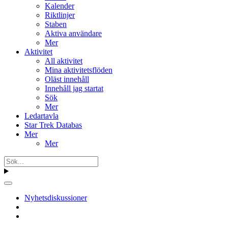
Kalender
Riktlinjer
Staben
Aktiva användare
Mer
Aktivitet
All aktivitet
Mina aktivitetsflöden
Oläst innehåll
Innehåll jag startat
Sök
Mer
Ledartavla
Star Trek Databas
Mer
Mer
Nyhetsdiskussioner