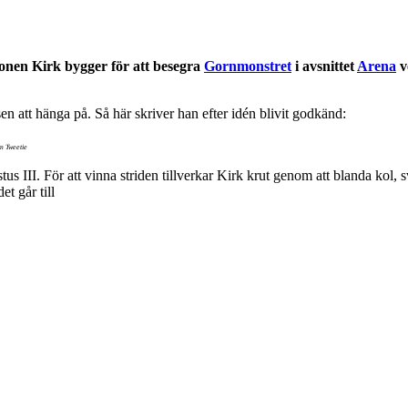
onen Kirk bygger för att besegra
Gornmonstret
i avsnittet
Arena
v
 att hänga på. Så här skriver han efter idén blivit godkänd:
om Tweetie
III. För att vinna striden tillverkar Kirk krut genom att blanda kol, s
t går till