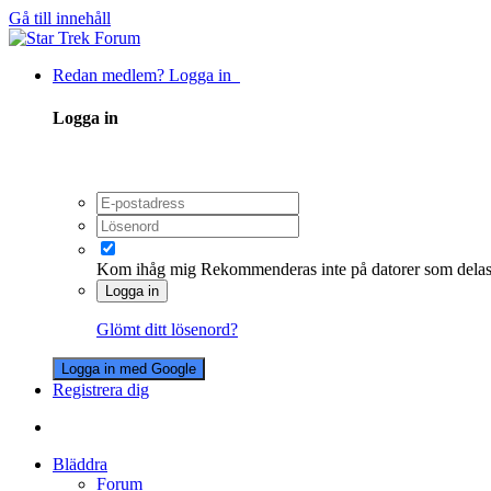
Gå till innehåll
Redan medlem? Logga in
Logga in
Kom ihåg mig
Rekommenderas inte på datorer som dela
Logga in
Glömt ditt lösenord?
Logga in med Google
Registrera dig
Bläddra
Forum