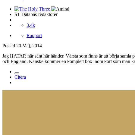
ST Databas-redaktörer
3,4k
Rapport
Postad
20 Maj, 2014
Jag HATAR när sånt här händer. Värsta som finns är att börja samla på e
och England. Kanske kommer en komplett box inom kort som man k
Citera