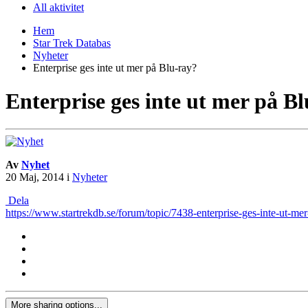
All aktivitet
Hem
Star Trek Databas
Nyheter
Enterprise ges inte ut mer på Blu-ray?
Enterprise ges inte ut mer på B
Av
Nyhet
20 Maj, 2014
i
Nyheter
Dela
https://www.startrekdb.se/forum/topic/7438-enterprise-ges-inte-ut-
More sharing options...