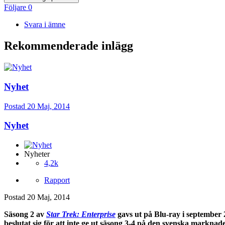
Följare
0
Svara i ämne
Rekommenderade inlägg
Nyhet
Postad
20 Maj, 2014
Nyhet
Nyheter
4,2k
Rapport
Postad
20 Maj, 2014
Säsong 2 av
Star Trek: Enterprise
gavs ut på Blu-ray i september 
beslutat sig för att inte ge ut säsong 3-4 på den svenska marknad