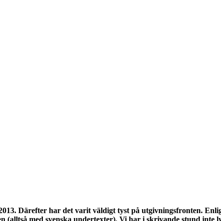
2013. Därefter har det varit väldigt tyst på utgivningsfronten. En
en (alltså med svenska undertexter). Vi har i skrivande stund inte