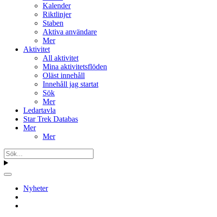
Kalender
Riktlinjer
Staben
Aktiva användare
Mer
Aktivitet
All aktivitet
Mina aktivitetsflöden
Oläst innehåll
Innehåll jag startat
Sök
Mer
Ledartavla
Star Trek Databas
Mer
Mer
Nyheter