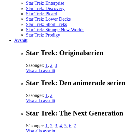
Star Trek: Enterprise
Star Trek: Discovery
Star Trek: Picard
Star Trek: Lower Decks
Star Trek: Short Treks
Star Trek: Strange New Worlds
Star Trek: Prodigy
Avsnitt
Star Trek: Originalserien
Säsonger:
1
,
2
,
3
Visa alla avsnitt
Star Trek: Den animerade serien
Säsonger:
1
,
2
Visa alla avsnitt
Star Trek: The Next Generation
Säsonger:
1
,
2
,
3
,
4
,
5
,
6
,
7
Visa alla avsnitt