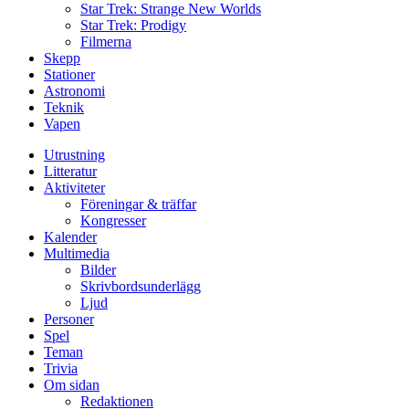
Star Trek: Strange New Worlds
Star Trek: Prodigy
Filmerna
Skepp
Stationer
Astronomi
Teknik
Vapen
Utrustning
Litteratur
Aktiviteter
Föreningar & träffar
Kongresser
Kalender
Multimedia
Bilder
Skrivbordsunderlägg
Ljud
Personer
Spel
Teman
Trivia
Om sidan
Redaktionen