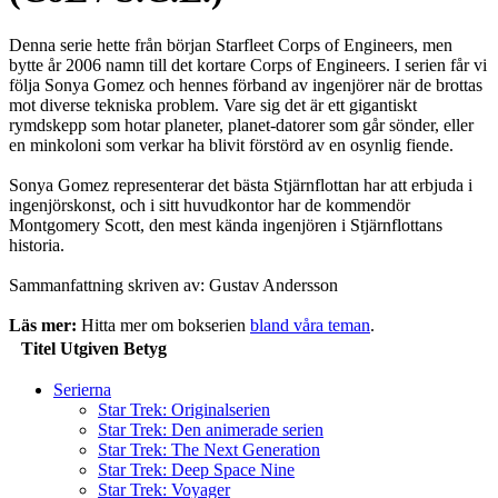
Denna serie hette från början Starfleet Corps of Engineers, men
bytte år 2006 namn till det kortare Corps of Engineers. I serien får vi
följa Sonya Gomez och hennes förband av ingenjörer när de brottas
mot diverse tekniska problem. Vare sig det är ett gigantiskt
rymdskepp som hotar planeter, planet-datorer som går sönder, eller
en minkoloni som verkar ha blivit förstörd av en osynlig fiende.
Sonya Gomez representerar det bästa Stjärnflottan har att erbjuda i
ingenjörskonst, och i sitt huvudkontor har de kommendör
Montgomery Scott, den mest kända ingenjören i Stjärnflottans
historia.
Sammanfattning skriven av: Gustav Andersson
Läs mer:
Hitta mer om bokserien
bland våra teman
.
Titel
Utgiven
Betyg
Serierna
Star Trek: Originalserien
Star Trek: Den animerade serien
Star Trek: The Next Generation
Star Trek: Deep Space Nine
Star Trek: Voyager