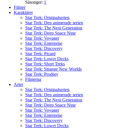
Säsonger:
1
Filmer
Karaktärer
Star Trek: Originalserien
Star Trek: Den animerade serien
Star Trek: The Next Generation
Star Trek: Deep Space Nine
Star Trek: Voyager
Star Trek: Enterprise
Star Trek: Discovery
Star Trek: Picard
Star Trek: Lower Decks
Star Trek: Short Treks
Star Trek: Strange New Worlds
Star Trek: Prodigy
Filmerna
Arter
Star Trek: Originalserien
Star Trek: Den animerade serien
Star Trek: The Next Generation
Star Trek: Deep Space Nine
Star Trek: Voyager
Star Trek: Enterprise
Star Trek: Discovery
Star Trek: Lower Decks