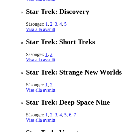
Star Trek: Discovery
Säsonger:
1
,
2
,
3
,
4
,
5
Visa alla avsnitt
Star Trek: Short Treks
Säsonger:
1
,
2
Visa alla avsnitt
Star Trek: Strange New Worlds
Säsonger:
1
,
2
Visa alla avsnitt
Star Trek: Deep Space Nine
Säsonger:
1
,
2
,
3
,
4
,
5
,
6
,
7
Visa alla avsnitt