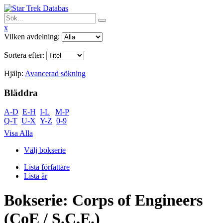
x
Vilken avdelning:
Sortera efter:
Hjälp:
Avancerad sökning
Bläddra
A-D
E-H
I-L
M-P
Q-T
U-X
Y-Z
0-9
Visa Alla
Välj bokserie
Lista författare
Lista år
Bokserie: Corps of Engineers
(CoE / S.C.E.)