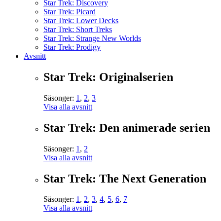
Star Trek: Discovery
Star Trek: Picard
Star Trek: Lower Decks
Star Trek: Short Treks
Star Trek: Strange New Worlds
Star Trek: Prodigy
Avsnitt
Star Trek: Originalserien
Säsonger:
1
,
2
,
3
Visa alla avsnitt
Star Trek: Den animerade serien
Säsonger:
1
,
2
Visa alla avsnitt
Star Trek: The Next Generation
Säsonger:
1
,
2
,
3
,
4
,
5
,
6
,
7
Visa alla avsnitt