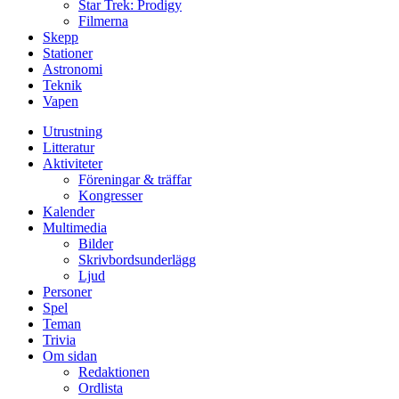
Star Trek: Prodigy
Filmerna
Skepp
Stationer
Astronomi
Teknik
Vapen
Utrustning
Litteratur
Aktiviteter
Föreningar & träffar
Kongresser
Kalender
Multimedia
Bilder
Skrivbordsunderlägg
Ljud
Personer
Spel
Teman
Trivia
Om sidan
Redaktionen
Ordlista