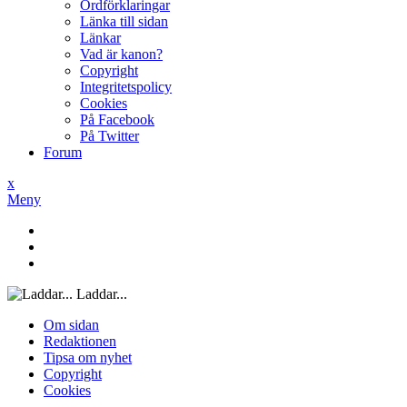
Ordförklaringar
Länka till sidan
Länkar
Vad är kanon?
Copyright
Integritetspolicy
Cookies
På Facebook
På Twitter
Forum
x
Meny
Laddar...
Om sidan
Redaktionen
Tipsa om nyhet
Copyright
Cookies