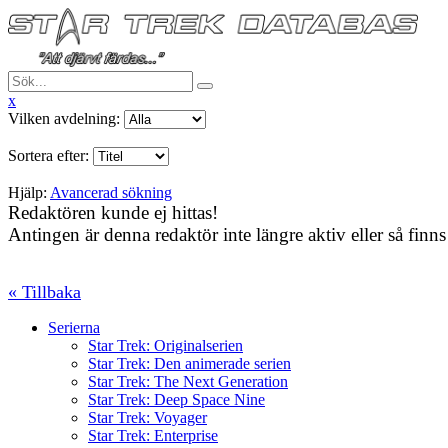
x
Vilken avdelning:
Sortera efter:
Hjälp:
Avancerad sökning
Redaktören kunde ej hittas!
Antingen är denna redaktör inte längre aktiv eller så finns 
« Tillbaka
Serierna
Star Trek: Originalserien
Star Trek: Den animerade serien
Star Trek: The Next Generation
Star Trek: Deep Space Nine
Star Trek: Voyager
Star Trek: Enterprise