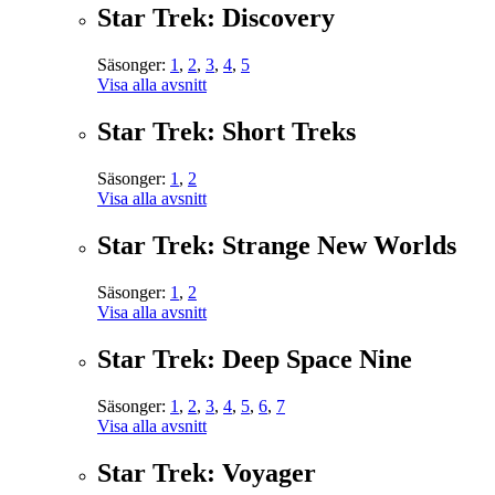
Star Trek: Discovery
Säsonger:
1
,
2
,
3
,
4
,
5
Visa alla avsnitt
Star Trek: Short Treks
Säsonger:
1
,
2
Visa alla avsnitt
Star Trek: Strange New Worlds
Säsonger:
1
,
2
Visa alla avsnitt
Star Trek: Deep Space Nine
Säsonger:
1
,
2
,
3
,
4
,
5
,
6
,
7
Visa alla avsnitt
Star Trek: Voyager