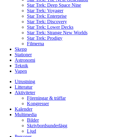
Star Trek: Deep Space Nine
Star Trek: Voyager
Star Trek: Enterprise
Star Trek: Discovery
Star Trek: Lower Decks
Star Trek: Strange New Worlds
Star Trek: Prodigy
Filmerna
Skepp
Stationer
Astronomi
Teknik
Vapen
Utrustning
Litteratur
Aktiviteter
Föreningar & träffar
Kongresser
Kalender
Multimedia
Bilder
Skrivbordsunderlägg
Ljud
Personer