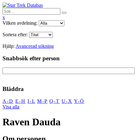
x
Vilken avdelning:
Sortera efter:
Hjälp:
Avancerad sökning
Snabbsök efter person
Bläddra
A-D
E-H
I-L
M-P
Q-T
U-X
Y-Ö
Visa alla
Raven Dauda
Om personen