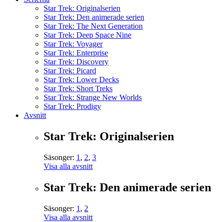
Star Trek: Originalserien
Star Trek: Den animerade serien
Star Trek: The Next Generation
Star Trek: Deep Space Nine
Star Trek: Voyager
Star Trek: Enterprise
Star Trek: Discovery
Star Trek: Picard
Star Trek: Lower Decks
Star Trek: Short Treks
Star Trek: Strange New Worlds
Star Trek: Prodigy
Avsnitt
Star Trek: Originalserien
Säsonger:
1
,
2
,
3
Visa alla avsnitt
Star Trek: Den animerade serien
Säsonger:
1
,
2
Visa alla avsnitt