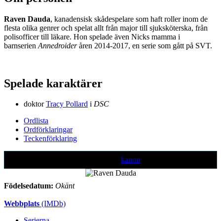
Raven Dauda
, kanadensisk skådespelare som haft roller inom de
flesta olika genrer och spelat allt från major till sjuksköterska, från
polisofficer till läkare. Hon spelade även Nicks mamma i
barnserien
Annedroider
åren 2014-2017, en serie som gått på SVT.
Spelade karaktärer
doktor
Tracy Pollard
i
DSC
Ordlista
Ordförklaringar
Teckenförklaring
Text markerad med denna färg är ej
kanon
Födelsedatum:
Okänt
Webbplats
(IMDb)
Serierna