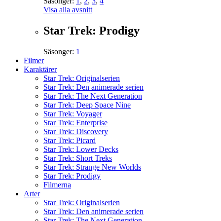
Säsonger:
1
,
2
,
3
,
4
Visa alla avsnitt
Star Trek: Prodigy
Säsonger:
1
Filmer
Karaktärer
Star Trek: Originalserien
Star Trek: Den animerade serien
Star Trek: The Next Generation
Star Trek: Deep Space Nine
Star Trek: Voyager
Star Trek: Enterprise
Star Trek: Discovery
Star Trek: Picard
Star Trek: Lower Decks
Star Trek: Short Treks
Star Trek: Strange New Worlds
Star Trek: Prodigy
Filmerna
Arter
Star Trek: Originalserien
Star Trek: Den animerade serien
Star Trek: The Next Generation