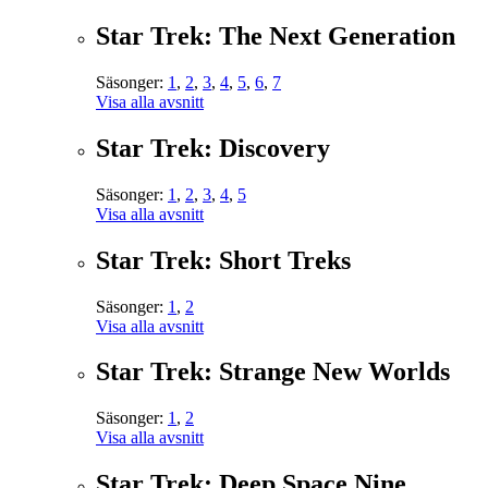
Star Trek: The Next Generation
Säsonger:
1
,
2
,
3
,
4
,
5
,
6
,
7
Visa alla avsnitt
Star Trek: Discovery
Säsonger:
1
,
2
,
3
,
4
,
5
Visa alla avsnitt
Star Trek: Short Treks
Säsonger:
1
,
2
Visa alla avsnitt
Star Trek: Strange New Worlds
Säsonger:
1
,
2
Visa alla avsnitt
Star Trek: Deep Space Nine