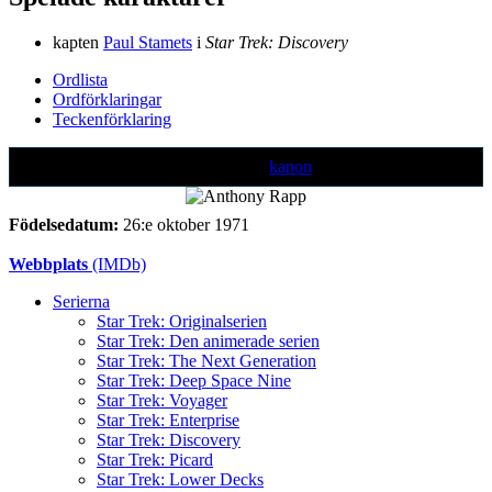
kapten
Paul Stamets
i
Star Trek: Discovery
Ordlista
Ordförklaringar
Teckenförklaring
Text markerad med denna färg är ej
kanon
Födelsedatum:
26:e oktober 1971
Webbplats
(IMDb)
Serierna
Star Trek: Originalserien
Star Trek: Den animerade serien
Star Trek: The Next Generation
Star Trek: Deep Space Nine
Star Trek: Voyager
Star Trek: Enterprise
Star Trek: Discovery
Star Trek: Picard
Star Trek: Lower Decks