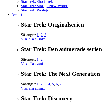
Star Trek: Short Treks
Star Trek: Strange New Worlds
Star Trek: Prodigy
Avsnitt
Star Trek: Originalserien
Säsonger:
1
,
2
,
3
Visa alla avsnitt
Star Trek: Den animerade serien
Säsonger:
1
,
2
Visa alla avsnitt
Star Trek: The Next Generation
Säsonger:
1
,
2
,
3
,
4
,
5
,
6
,
7
Visa alla avsnitt
Star Trek: Discovery