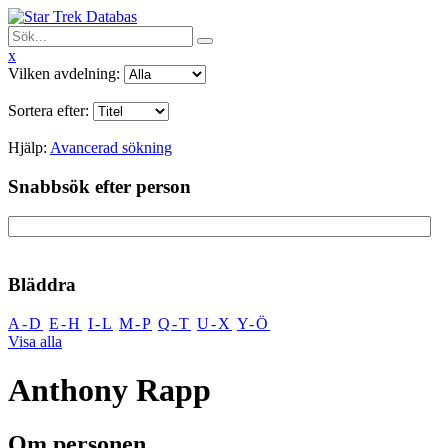
x
Vilken avdelning:
Sortera efter:
Hjälp:
Avancerad sökning
Snabbsök efter person
Bläddra
A-D
E-H
I-L
M-P
Q-T
U-X
Y-Ö
Visa alla
Anthony Rapp
Om personen