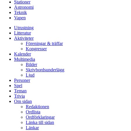
Stationer
Astronomi
Teknik
Vapen
Utrustning
Litteratur
Aktiviteter
Föreningar & träffar
Kongresser
Kalender
Multimedia
Bilder
Skrivbordsunderlägg
Ljud
Personer
Spel
Teman
Trivia
Om sidan
Redaktionen
Ordlista
Ordförklaringar
Länka till sidan
Länkar