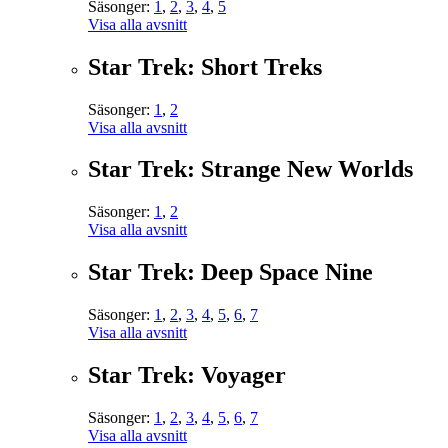
Säsonger:
1
,
2
,
3
,
4
,
5
Visa alla avsnitt
Star Trek: Short Treks
Säsonger:
1
,
2
Visa alla avsnitt
Star Trek: Strange New Worlds
Säsonger:
1
,
2
Visa alla avsnitt
Star Trek: Deep Space Nine
Säsonger:
1
,
2
,
3
,
4
,
5
,
6
,
7
Visa alla avsnitt
Star Trek: Voyager
Säsonger:
1
,
2
,
3
,
4
,
5
,
6
,
7
Visa alla avsnitt