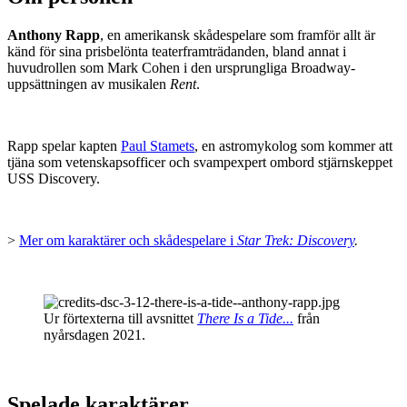
Anthony Rapp
, en amerikansk skådespelare som framför allt är
känd för sina prisbelönta teaterframträdanden, bland annat i
huvudrollen som Mark Cohen i den ursprungliga Broadway-
uppsättningen av musikalen
Rent
.
Rapp spelar kapten
Paul Stamets
, en astromykolog som kommer att
tjäna som vetenskapsofficer och svampexpert ombord stjärnskeppet
USS Discovery.
>
Mer om karaktärer och skådespelare i
Star Trek: Discovery
.
Ur förtexterna till avsnittet
There Is a Tide...
från
nyårsdagen 2021.
Spelade karaktärer