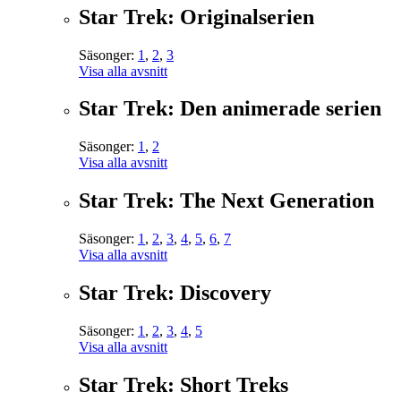
Star Trek: Originalserien
Säsonger:
1
,
2
,
3
Visa alla avsnitt
Star Trek: Den animerade serien
Säsonger:
1
,
2
Visa alla avsnitt
Star Trek: The Next Generation
Säsonger:
1
,
2
,
3
,
4
,
5
,
6
,
7
Visa alla avsnitt
Star Trek: Discovery
Säsonger:
1
,
2
,
3
,
4
,
5
Visa alla avsnitt
Star Trek: Short Treks