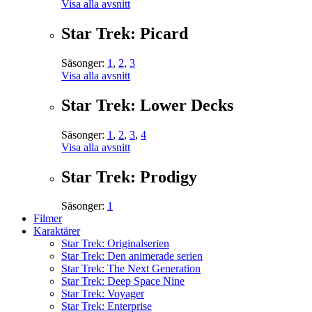
Visa alla avsnitt
Star Trek: Picard
Säsonger:
1
,
2
,
3
Visa alla avsnitt
Star Trek: Lower Decks
Säsonger:
1
,
2
,
3
,
4
Visa alla avsnitt
Star Trek: Prodigy
Säsonger:
1
Filmer
Karaktärer
Star Trek: Originalserien
Star Trek: Den animerade serien
Star Trek: The Next Generation
Star Trek: Deep Space Nine
Star Trek: Voyager
Star Trek: Enterprise