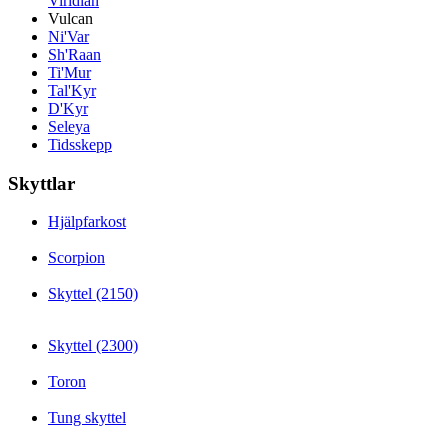
Viridian
Vulcan
Ni'Var
Sh'Raan
Ti'Mur
Tal'Kyr
D'Kyr
Seleya
Tidsskepp
Skyttlar
Hjälpfarkost
Scorpion
Skyttel (2150)
Skyttel (2300)
Toron
Tung skyttel