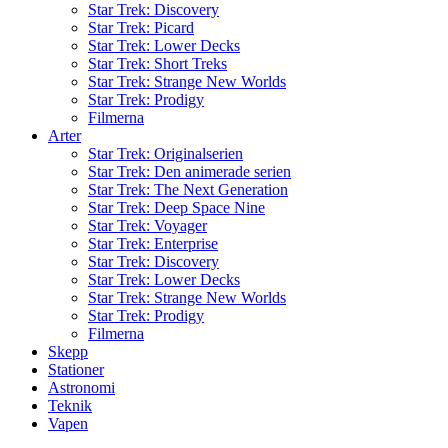
Star Trek: Discovery
Star Trek: Picard
Star Trek: Lower Decks
Star Trek: Short Treks
Star Trek: Strange New Worlds
Star Trek: Prodigy
Filmerna
Arter
Star Trek: Originalserien
Star Trek: Den animerade serien
Star Trek: The Next Generation
Star Trek: Deep Space Nine
Star Trek: Voyager
Star Trek: Enterprise
Star Trek: Discovery
Star Trek: Lower Decks
Star Trek: Strange New Worlds
Star Trek: Prodigy
Filmerna
Skepp
Stationer
Astronomi
Teknik
Vapen