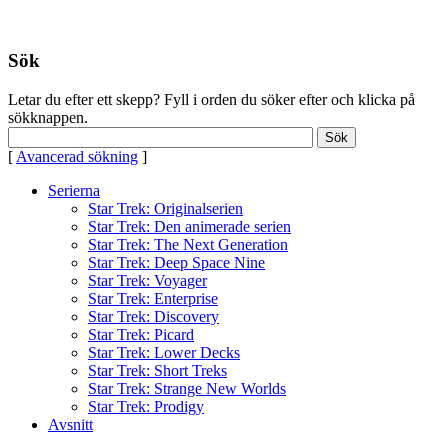
Sök
Letar du efter ett skepp? Fyll i orden du söker efter och klicka på
sökknappen.
[
Avancerad sökning
]
Serierna
Star Trek: Originalserien
Star Trek: Den animerade serien
Star Trek: The Next Generation
Star Trek: Deep Space Nine
Star Trek: Voyager
Star Trek: Enterprise
Star Trek: Discovery
Star Trek: Picard
Star Trek: Lower Decks
Star Trek: Short Treks
Star Trek: Strange New Worlds
Star Trek: Prodigy
Avsnitt