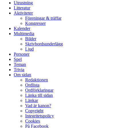
Utrustning
Litteratur
Aktiviteter
Föreningar & träffar
Kongresser
Kalender
Multimedia
Bilder
Skrivbordsunderlägg
Ljud
Personer
Spel
Teman
Trivia
Om sidan
Redaktionen
Ordlista
Ordförklaringar
Länka till sidan
Länkar
Vad är kanon?
Copyright
Integritetspolicy
Cookies
På Facebook