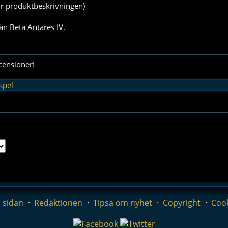
(ur produktbeskrivningen)
rån Beta Antares IV.
censioner!
spel
 sidan
Redaktionen
Tipsa om nyhet
Copyright
Coo