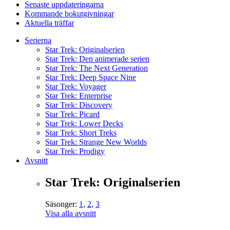
Senaste uppdateringarna
Kommande bokutgivningar
Aktuella träffar
Serierna
Star Trek: Originalserien
Star Trek: Den animerade serien
Star Trek: The Next Generation
Star Trek: Deep Space Nine
Star Trek: Voyager
Star Trek: Enterprise
Star Trek: Discovery
Star Trek: Picard
Star Trek: Lower Decks
Star Trek: Short Treks
Star Trek: Strange New Worlds
Star Trek: Prodigy
Avsnitt
Star Trek: Originalserien
Säsonger:
1
,
2
,
3
Visa alla avsnitt