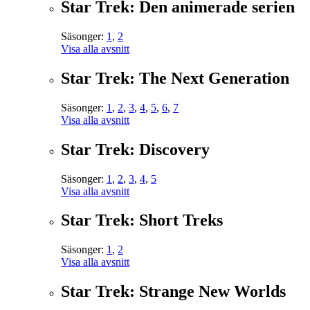
Star Trek: Den animerade serien
Säsonger:
1
,
2
Visa alla avsnitt
Star Trek: The Next Generation
Säsonger:
1
,
2
,
3
,
4
,
5
,
6
,
7
Visa alla avsnitt
Star Trek: Discovery
Säsonger:
1
,
2
,
3
,
4
,
5
Visa alla avsnitt
Star Trek: Short Treks
Säsonger:
1
,
2
Visa alla avsnitt
Star Trek: Strange New Worlds