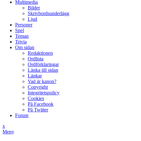
Multimedia
Bilder
Skrivbordsunderlägg
Ljud
Personer
Spel
Teman
Trivia
Om sidan
Redaktionen
Ordlista
Ordförklaringar
Länka till sidan
Länkar
Vad är kanon?
Copyright
Integritetspolicy
Cookies
På Facebook
På Twitter
Forum
x
Meny