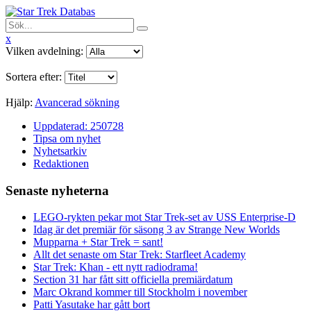
x
Vilken avdelning:
Sortera efter:
Hjälp:
Avancerad sökning
Uppdaterad: 250728
Tipsa om nyhet
Nyhetsarkiv
Redaktionen
Senaste nyheterna
LEGO-rykten pekar mot Star Trek-set av USS Enterprise-D
Idag är det premiär för säsong 3 av Strange New Worlds
Mupparna + Star Trek = sant!
Allt det senaste om Star Trek: Starfleet Academy
Star Trek: Khan - ett nytt radiodrama!
Section 31 har fått sitt officiella premiärdatum
Marc Okrand kommer till Stockholm i november
Patti Yasutake har gått bort