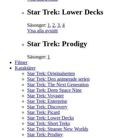
Star Trek: Lower Decks
Säsonger:
1
,
2
,
3
,
4
Visa alla avsnitt
Star Trek: Prodigy
Säsonger:
1
Filmer
Karaktärer
Star Trek: Originalserien
Star Trek: Den animerade serien
Star Trek: The Next Generation
Star Trek: Deep Space Nine
Star Trek: Voyager
Star Trek: Enterprise
Star Trek: Discovery
Star Trek: Picard
Star Trek: Lower Decks
Star Trek: Short Treks
Star Trek: Strange New Worlds
Star Trek: Prodigy