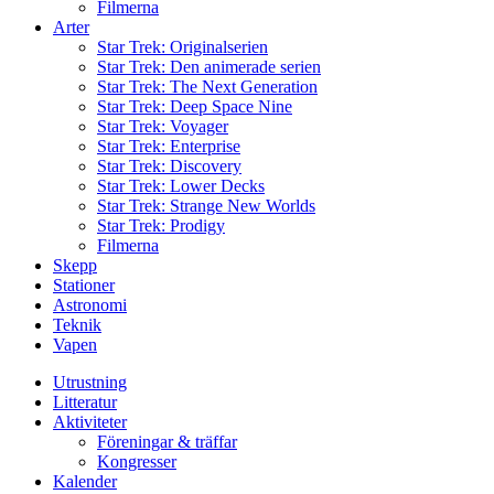
Filmerna
Arter
Star Trek: Originalserien
Star Trek: Den animerade serien
Star Trek: The Next Generation
Star Trek: Deep Space Nine
Star Trek: Voyager
Star Trek: Enterprise
Star Trek: Discovery
Star Trek: Lower Decks
Star Trek: Strange New Worlds
Star Trek: Prodigy
Filmerna
Skepp
Stationer
Astronomi
Teknik
Vapen
Utrustning
Litteratur
Aktiviteter
Föreningar & träffar
Kongresser
Kalender