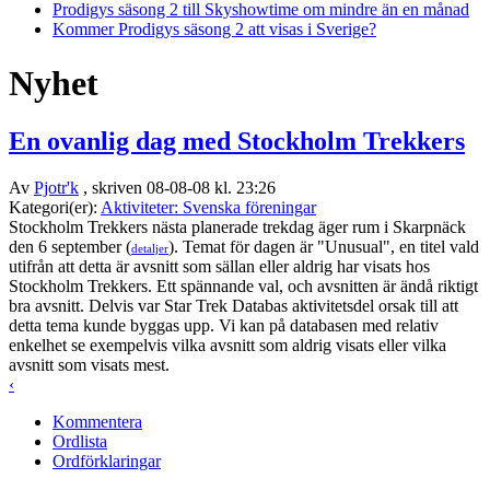
Prodigys säsong 2 till Skyshowtime om mindre än en månad
Kommer Prodigys säsong 2 att visas i Sverige?
Nyhet
En ovanlig dag med Stockholm Trekkers
Av
Pjotr'k
, skriven 08-08-08 kl. 23:26
Kategori(er):
Aktiviteter: Svenska föreningar
Stockholm Trekkers nästa planerade trekdag äger rum i Skarpnäck
den 6 september (
). Temat för dagen är "Unusual", en titel vald
detaljer
utifrån att detta är avsnitt som sällan eller aldrig har visats hos
Stockholm Trekkers. Ett spännande val, och avsnitten är ändå riktigt
bra avsnitt. Delvis var Star Trek Databas aktivitetsdel orsak till att
detta tema kunde byggas upp. Vi kan på databasen med relativ
enkelhet se exempelvis vilka avsnitt som aldrig visats eller vilka
avsnitt som visats mest.
‹
Kommentera
Ordlista
Ordförklaringar