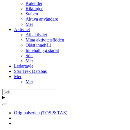
Kalender
Riktlinjer
Staben
Aktiva användare
Mer
Aktivitet
All aktivitet
Mina aktivitetsflöden
Oläst innehåll
Innehåll jag startat
Sök
Mer
Ledartavla
Star Trek Databas
Mer
Mer
Originalserien (TOS & TAS)