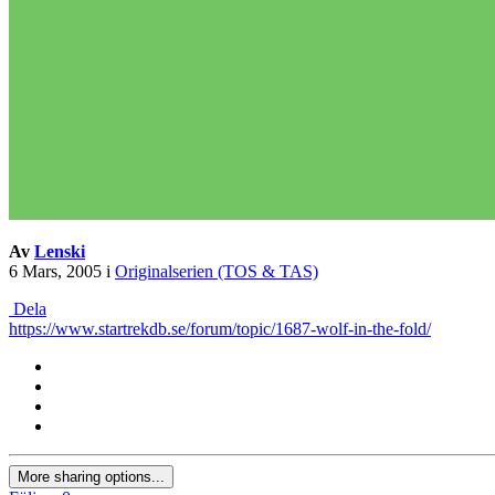
Av
Lenski
6 Mars, 2005
i
Originalserien (TOS & TAS)
Dela
https://www.startrekdb.se/forum/topic/1687-wolf-in-the-fold/
More sharing options...