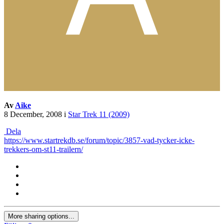
Av
Aike
8 December, 2008
i
Star Trek 11 (2009)
Dela
https://www.startrekdb.se/forum/topic/3857-vad-tycker-icke-
trekkers-om-st11-trailern/
More sharing options...