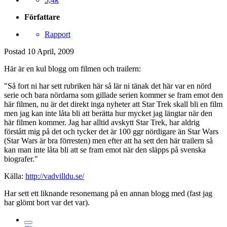
Författare
Rapport
Postad
10 April, 2009
Här är en kul blogg om filmen och trailern:
"Så fort ni har sett rubriken här så lär ni tänak det här var en nörd
serie och bara nördarna som gillade serien kommer se fram emot den
här filmen, nu är det direkt inga nyheter att Star Trek skall bli en film
men jag kan inte låta bli att berätta hur mycket jag längtar när den
här filmen kommer. Jag har alltid avskytt Star Trek, har aldrig
förstått mig på det och tycker det är 100 ggr nördigare än Star Wars
(Star Wars är bra förresten) men efter att ha sett den här trailern så
kan man inte låta bli att se fram emot när den släpps på svenska
biografer."
Källa:
http://vadvilldu.se/
Har sett ett liknande resonemang på en annan blogg med (fast jag
har glömt bort var det var).