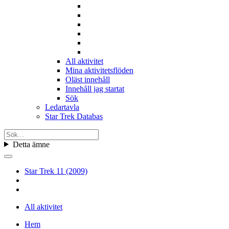
All aktivitet
Mina aktivitetsflöden
Oläst innehåll
Innehåll jag startat
Sök
Ledartavla
Star Trek Databas
Detta ämne
Star Trek 11 (2009)
All aktivitet
Hem