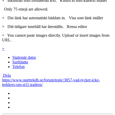
×
Inklistrad som formaterad text.
Klistra in som klartext istället
Only 75 emoji are allowed.
×
Din länk har automatiskt bäddats in.
Visa som länk istället
×
Ditt tidigare innehåll har återställts.
Rensa editor
×
You cannot paste images directly. Upload or insert images from
URL.
×
Stationär dator
Surfplatta
Telefon
Dela
https://www.startrekdb.se/forum/topic/3857-vad-tycker-icke-
trekkers-om-st11-trailern/