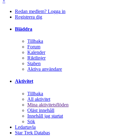
×
Redan medlem? Logga in
Registrera dig
Bläddra
Tillbaka
Forum
Kalender
Riktlinjer
Staben
Aktiva användare
Aktivitet
Tillbaka
All aktivitet
Mina aktivitetsflöden
Oläst innehåll
Innehåll jag startat
Sök
Ledartavla
Star Trek Databas