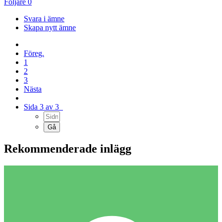
Följare
0
Svara i ämne
Skapa nytt ämne
Föreg.
1
2
3
Nästa
Sida 3 av 3
Rekommenderade inlägg