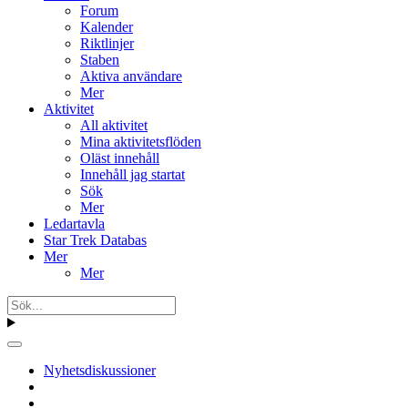
Forum
Kalender
Riktlinjer
Staben
Aktiva användare
Mer
Aktivitet
All aktivitet
Mina aktivitetsflöden
Oläst innehåll
Innehåll jag startat
Sök
Mer
Ledartavla
Star Trek Databas
Mer
Mer
Nyhetsdiskussioner