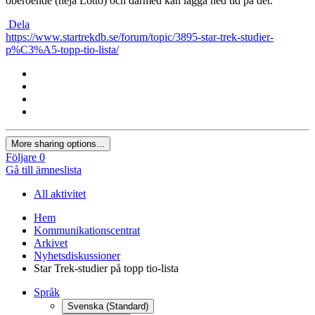
oberoende (heja Lotto) och därmed kan lägga ned tid på det.
Dela
https://www.startrekdb.se/forum/topic/3895-star-trek-studier-
p%C3%A5-topp-tio-lista/
More sharing options...
Följare
0
Gå till ämneslista
All aktivitet
Hem
Kommunikationscentrat
Arkivet
Nyhetsdiskussioner
Star Trek-studier på topp tio-lista
Språk
Svenska (Standard)