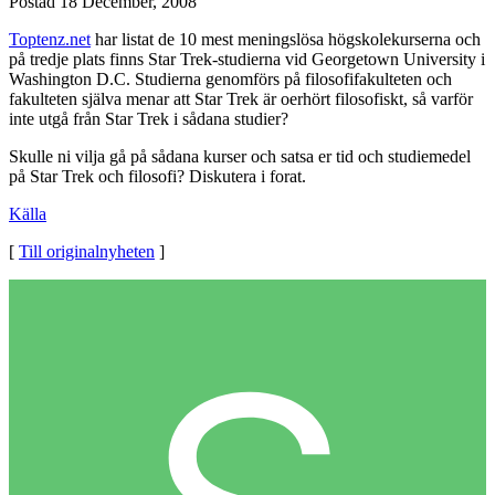
Postad
18 December, 2008
Toptenz.net
har listat de 10 mest meningslösa högskolekurserna och
på tredje plats finns Star Trek-studierna vid Georgetown University i
Washington D.C. Studierna genomförs på filosofifakulteten och
fakulteten själva menar att Star Trek är oerhört filosofiskt, så varför
inte utgå från Star Trek i sådana studier?
Skulle ni vilja gå på sådana kurser och satsa er tid och studiemedel
på Star Trek och filosofi? Diskutera i forat.
Källa
[
Till originalnyheten
]