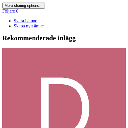
More sharing options...
Följare
0
Svara i ämne
Skapa nytt ämne
Rekommenderade inlägg