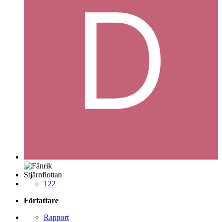
Stjärnflottan
122
Författare
Rapport