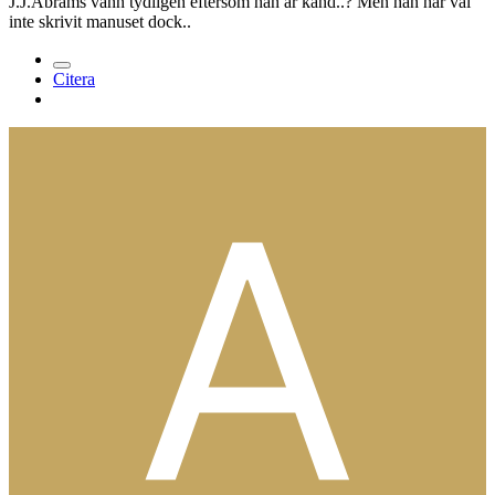
J.J.Abrams vann tydligen eftersom han är känd..? Men han har väl
inte skrivit manuset dock..
Citera