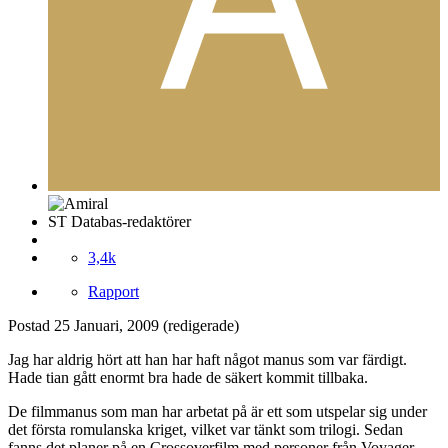
ST Databas-redaktörer
3,4k
Rapport
Postad
25 Januari, 2009
(redigerade)
Jag har aldrig hört att han har haft något manus som var färdigt.
Hade tian gått enormt bra hade de säkert kommit tillbaka.
De filmmanus som man har arbetat på är ett som utspelar sig under
det första romulanska kriget, vilket var tänkt som trilogi. Sedan
fanns det planer på en Crossoverfilm med personer från Voyager,