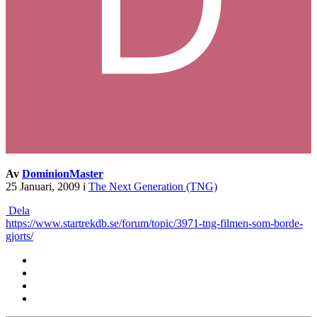
Av
DominionMaster
25 Januari, 2009
i
The Next Generation (TNG)
Dela
https://www.startrekdb.se/forum/topic/3971-tng-filmen-som-borde-
gjorts/