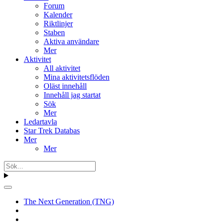
Forum
Kalender
Riktlinjer
Staben
Aktiva användare
Mer
Aktivitet
All aktivitet
Mina aktivitetsflöden
Oläst innehåll
Innehåll jag startat
Sök
Mer
Ledartavla
Star Trek Databas
Mer
Mer
The Next Generation (TNG)