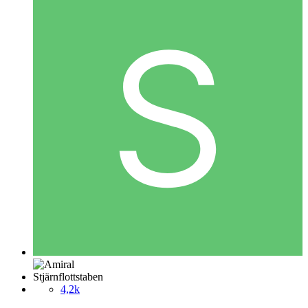
Stjärnflottstaben
4,2k