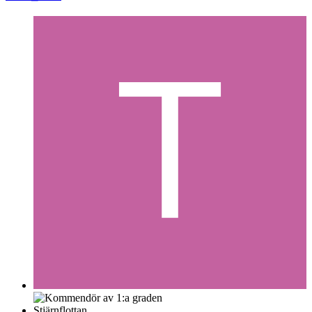
Stjärnflottan