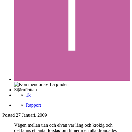
Stjärnflottan
1k
Rapport
Postad
27 Januari, 2009
Vägen mellan tian och elvan var lång och krokig och
det fanns ett antal förslag om filmer men alla droppades