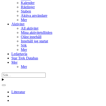
Kalender
Riktlinjer
Staben
Aktiva användare
Mer
Aktivitet
All aktivitet
Mina aktivitetsflöden
Oläst innehåll
Innehåll jag startat
Sök
Mer
Ledartavla
Star Trek Databas
Mer
Mer
Litteratur