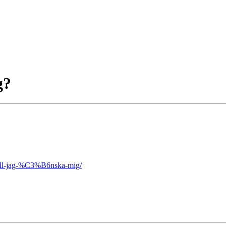
g?
kall-jag-%C3%B6nska-mig/