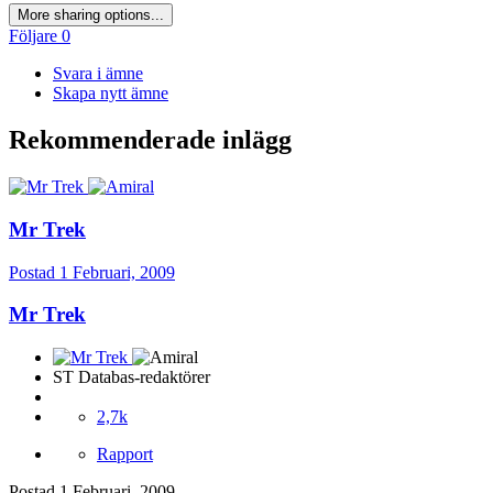
More sharing options...
Följare
0
Svara i ämne
Skapa nytt ämne
Rekommenderade inlägg
Mr Trek
Postad
1 Februari, 2009
Mr Trek
ST Databas-redaktörer
2,7k
Rapport
Postad
1 Februari, 2009