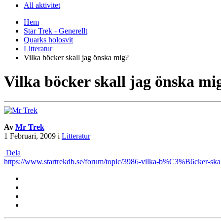
All aktivitet
Hem
Star Trek - Generellt
Quarks holosvit
Litteratur
Vilka böcker skall jag önska mig?
Vilka böcker skall jag önska mi
Av
Mr Trek
1 Februari, 2009
i
Litteratur
Dela
https://www.startrekdb.se/forum/topic/3986-vilka-b%C3%B6cker-s