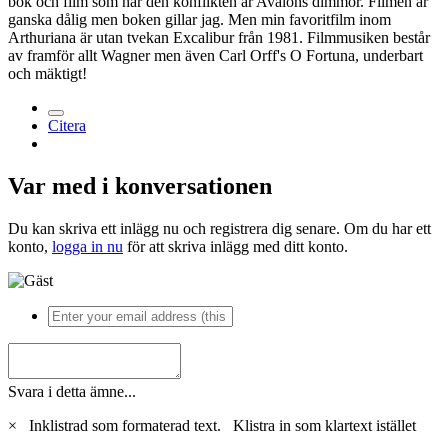
bok och film som har den konflikten är Avalons dimmor. Filmen är
ganska dålig men boken gillar jag. Men min favoritfilm inom
Arthuriana är utan tvekan Excalibur från 1981. Filmmusiken består
av framför allt Wagner men även Carl Orff's O Fortuna, underbart
och mäktigt!
Citera
Var med i konversationen
Du kan skriva ett inlägg nu och registrera dig senare. Om du har ett
konto,
logga in nu
för att skriva inlägg med ditt konto.
Svara i detta ämne...
×
Inklistrad som formaterad text.
Klistra in som klartext istället