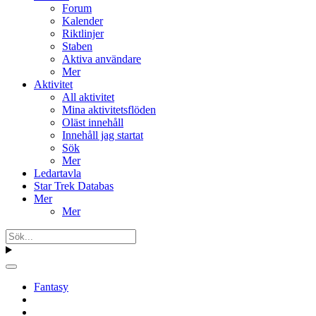
Forum
Kalender
Riktlinjer
Staben
Aktiva användare
Mer
Aktivitet
All aktivitet
Mina aktivitetsflöden
Oläst innehåll
Innehåll jag startat
Sök
Mer
Ledartavla
Star Trek Databas
Mer
Mer
Fantasy