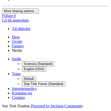
More sharing options...
Följare
0
Gå till ämneslista
All aktivitet
Hem
Övrigt
Fantasy
Merlin
Språk
Svenska (Standard)
English (USA)
Tema
Default
Star Trek Forum (Standard)
Integritetspolicy
Kontakta oss
Cookies
Star Trek Databas
Powered by Invision Community