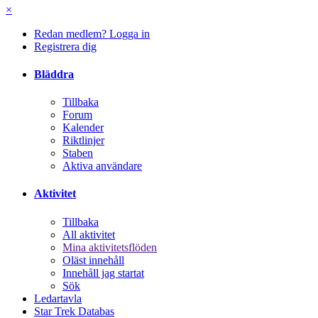
×
Redan medlem? Logga in
Registrera dig
Bläddra
Tillbaka
Forum
Kalender
Riktlinjer
Staben
Aktiva användare
Aktivitet
Tillbaka
All aktivitet
Mina aktivitetsflöden
Oläst innehåll
Innehåll jag startat
Sök
Ledartavla
Star Trek Databas