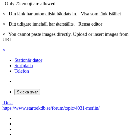
Only 75 emoji are allowed.
×
Din länk har automatiskt bäddats in.
Visa som länk istället
×
Ditt tidigare innehåll har återställts.
Rensa editor
×
You cannot paste images directly. Upload or insert images from
URL.
×
Stationär dator
Surfplatta
Telefon
Skicka svar
Dela
https://www.startrekdb.se/forum/topic/4031-merlin/