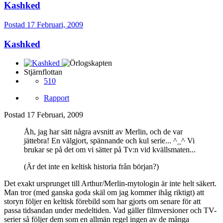
Kashked
Postad
17 Februari, 2009
Kashked
Stjärnflottan
510
Rapport
Postad
17 Februari, 2009
Åh, jag har sätt några avsnitt av Merlin, och de var
jättebra! En välgjort, spännande och kul serie... ^_^ Vi
brukar se på det om vi sätter på Tv:n vid kvällsmaten...
(Är det inte en keltisk historia från början?)
Det exakt ursprunget till Arthur/Merlin-mytologin är inte helt säkert.
Man tror (med ganska goda skäl om jag kommer ihåg riktigt) att
storyn följer en keltisk förebild som har gjorts om senare för att
passa tidsandan under medeltiden. Vad gäller filmversioner och TV-
serier så följer dem som en allmän regel ingen av de många