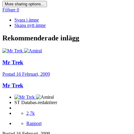
More sharing options...
Följare
0
Svara i ämne
Skapa nytt ämne
Rekommenderade inlägg
Mr Trek
Postad
16 Februari, 2009
Mr Trek
ST Databas-redaktörer
2,7k
Rapport
Postad
16 Februari, 2009