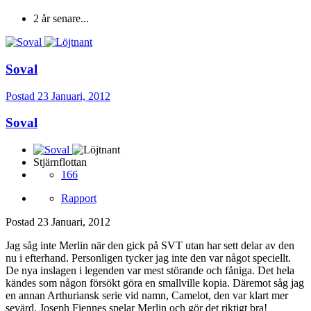
2 år senare...
Soval
Postad
23 Januari, 2012
Soval
Stjärnflottan
166
Rapport
Postad
23 Januari, 2012
Jag såg inte Merlin när den gick på SVT utan har sett delar av den
nu i efterhand. Personligen tycker jag inte den var något speciellt.
De nya inslagen i legenden var mest störande och fåniga. Det hela
kändes som någon försökt göra en smallville kopia. Däremot såg jag
en annan Arthuriansk serie vid namn, Camelot, den var klart mer
sevärd. Joseph Fiennes spelar Merlin och gör det riktigt bra!