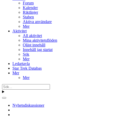
Forum
Kalender
Riktlinjer
Staben
Aktiva användare
Mer
Aktivitet
All aktivitet
Mina aktivitetsflöden
Oläst innehåll
Innehåll jag startat
Sök
Mer
Ledartavla
Star Trek Databas
Mer
Mer
Nyhetsdiskussioner