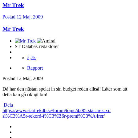
Mr Trek
Postad
12 Maj, 2009
Mr Trek
ST Databas-redaktörer
2,7k
Rapport
Postad
12 Maj, 2009
Då har den nästan spelat in sin budget redan alltså! Låter som att
detta kan gå riktigt bra!
Dela
https://www.startrekdb.se/forum/topic/4285-star-trek-xi-
sl%C3%A5r-rekord-f%C3%B6r-premi%C3%A4rer/