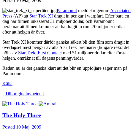
Postad
10 Maj, 2009
Paramount
meddelar genom
Associated
Press
(AP) att
Star Trek XI
dragit in pengar i warpfart. Efter bara en
dag har filmen inkasserat 31 miljoner dollar, och Paramount
beräknar att filmen kommer att ha dragit in runt 70 miljoner dollar
efter att helgen är över.
Star Trek XI kommer därför ganska säkert bli den film som dragit in
överlägset mest pengar av alla Star Trek-premiärer (tidigare rekordet
hölls av
Star Trek: First Contact
med 51 miljoner dollar efter första
helgen, omräknat till dagens penningvärde).
Redan nu är det ganska klart att det blir en uppföljare säger man på
Paramount.
Källa
[
Till originalnyheten
]
The Holy Three
Postad
10 Maj, 2009