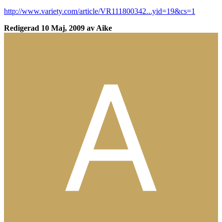
http://www.variety.com/article/VR111800342...yid=19&cs=1
Redigerad
10 Maj, 2009
av Aike