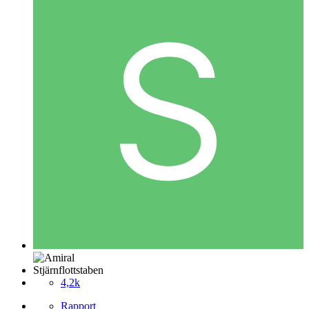
Stjärnflottstaben
4,2k
Rapport