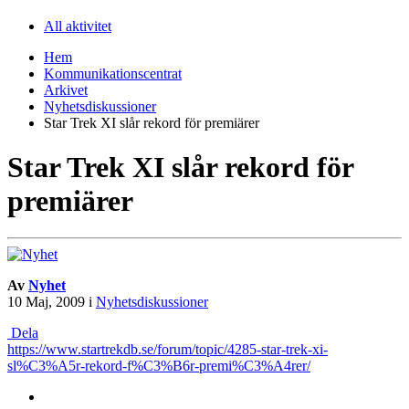
All aktivitet
Hem
Kommunikationscentrat
Arkivet
Nyhetsdiskussioner
Star Trek XI slår rekord för premiärer
Star Trek XI slår rekord för
premiärer
Av
Nyhet
10 Maj, 2009
i
Nyhetsdiskussioner
Dela
https://www.startrekdb.se/forum/topic/4285-star-trek-xi-
sl%C3%A5r-rekord-f%C3%B6r-premi%C3%A4rer/