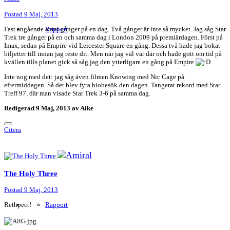
Postad
9 Maj, 2013
Fast angående antal gånger på en dag. Två gånger är inte så mycket. Jag såg Star
Rapport
Trek tre gånger på en och samma dag i London 2009 på premiärdagen. Först på
Imax, sedan på Empire vid Leicester Square en gång. Dessa två hade jag bokat
biljetter till innan jag reste dit. Men när jag väl var där och hade gott om tid på
kvällen tills planet gick så såg jag den ytterligare en gång på Empire
Inte nog med det: jag såg även filmen Knowing med Nic Cage på
eftermiddagen. Så det blev fyra biobesök den dagen. Tangerat rekord med Star
Treff 97, där man visade Star Trek 3-6 på samma dag.
Redigerad
9 Maj, 2013
av Aike
Citera
The Holy Three
Postad
9 Maj, 2013
Rethpect!
Rapport