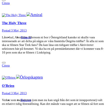
Citera
The Holy Three
Postad
3 Maj, 2013
Låter kul, Akonitlin. Eftersom ni bor i Östergötland kanske ni skulle vara
Rapport
intresserade av att delta på några av våra framtida Östgöta träffar? Är alla ni som
ska se filmen Star Trek fans? Du kan läsa om tidigare träffar i Aktiviteter
sektionen här på forumet. Vi ska ha en på premiärdatumet där vi kommer vara 8-
10 pers som ska se filmen i Linköping.
Citera
O'Brien
Postad
3 Maj, 2013
Verkar som majoriteten (om man nu kan utgå från det som är inrapporterat) valt
Rapport
en relativt tidig föreställning. Kan det månde vara suget att se filmen så fort som