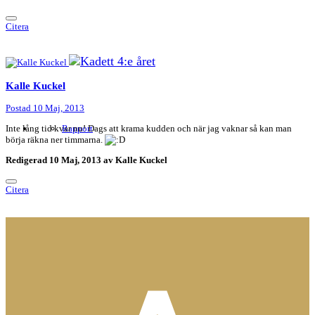
Citera
Kalle Kuckel
Postad
10 Maj, 2013
Inte lång tid kvar nu! Dags att krama kudden och när jag vaknar så kan man
Rapport
börja räkna ner timmarna.
Redigerad
10 Maj, 2013
av Kalle Kuckel
Citera