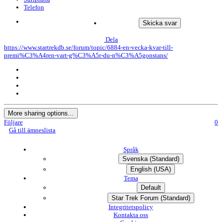
Telefon
Skicka svar
Dela
https://www.startrekdb.se/forum/topic/6884-en-vecka-kvar-till-
premi%C3%A4ren-vart-g%C3%A5r-du-n%C3%A5gonstans/
More sharing options...
Följare
0
Gå till ämneslista
Språk
Svenska (Standard)
English (USA)
Tema
Default
Star Trek Forum (Standard)
Integritetspolicy
Kontakta oss