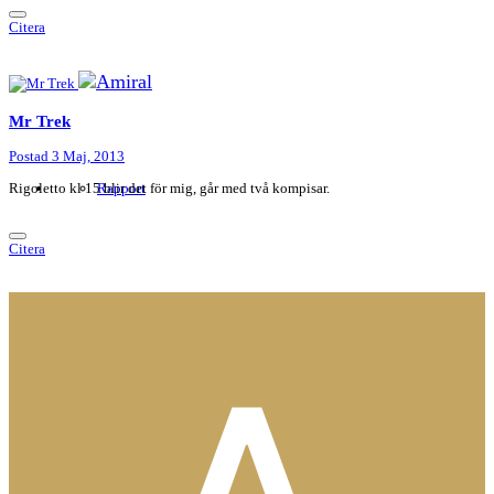
Citera
Mr Trek
Postad
3 Maj, 2013
Rigoletto kl 15 blir det för mig, går med två kompisar.
Rapport
Citera