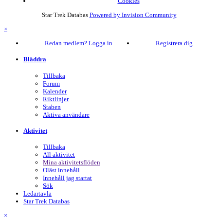
Cookies
Star Trek Databas
Powered by Invision Community
×
Redan medlem? Logga in
Registrera dig
Bläddra
Tillbaka
Forum
Kalender
Riktlinjer
Staben
Aktiva användare
Aktivitet
Tillbaka
All aktivitet
Mina aktivitetsflöden
Oläst innehåll
Innehåll jag startat
Sök
Ledartavla
Star Trek Databas
×