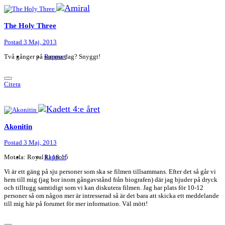
The Holy Three
Postad
3 Maj, 2013
Två gånger på samma dag? Snyggt!
Rapport
Citera
Akonitin
Postad
3 Maj, 2013
Motala: Royal kl 18:15
Rapport
Vi är ett gäng på sju personer som ska se filmen tillsammans. Efter det så går vi
hem till mig (jag bor inom gångavstånd från biografen) där jag bjuder på dryck
och tilltugg samtidigt som vi kan diskutera filmen. Jag har plats för 10-12
personer så om någon mer är intresserad så är det bara att skicka ett meddelande
till mig här på forumet för mer information. Väl mött!