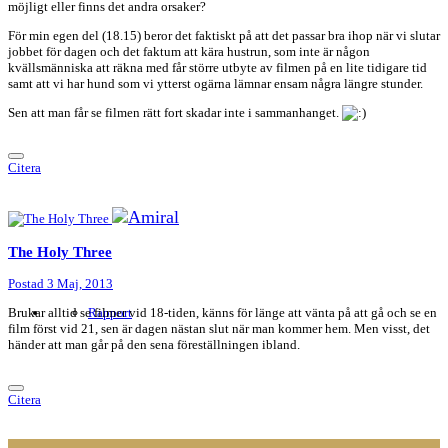
möjligt eller finns det andra orsaker?
För min egen del (18.15) beror det faktiskt på att det passar bra ihop när vi slutar
jobbet för dagen och det faktum att kära hustrun, som inte är någon
kvällsmänniska att räkna med får större utbyte av filmen på en lite tidigare tid
samt att vi har hund som vi ytterst ogärna lämnar ensam några längre stunder.
Sen att man får se filmen rätt fort skadar inte i sammanhanget.
Citera
The Holy Three
Postad
3 Maj, 2013
Brukar alltid se filmer vid 18-tiden, känns för länge att vänta på att gå och se en
Rapport
film först vid 21, sen är dagen nästan slut när man kommer hem. Men visst, det
händer att man går på den sena föreställningen ibland.
Citera