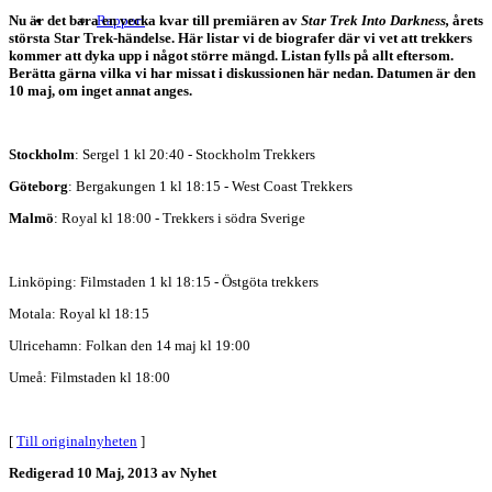
Nu är det bara en vecka kvar till premiären av
Rapport
Star Trek Into Darkness
,
årets
största Star Trek-händelse. Här listar vi de biografer där vi vet att trekkers
kommer att dyka upp i något större mängd. Listan fylls på allt eftersom.
Berätta gärna vilka vi har missat i diskussionen här nedan. Datumen är den
10 maj, om inget annat anges.
Stockholm
: Sergel 1 kl 20:40 - Stockholm Trekkers
Göteborg
: Bergakungen 1 kl 18:15 - West Coast Trekkers
Malmö
: Royal kl 18:00 - Trekkers i södra Sverige
Linköping: Filmstaden 1 kl 18:15 - Östgöta trekkers
Motala: Royal kl 18:15
Ulricehamn: Folkan den 14 maj kl 19:00
Umeå: Filmstaden kl 18:00
[
Till originalnyheten
]
Redigerad
10 Maj, 2013
av Nyhet