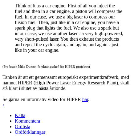
Think of it as a car engine. First of all you inject the
fuel and then in a car engine, a piston will compress the
fuel. In our case, we use a big laser to compress our
fusion fuel. Then, just like in a car engine, you have a
spark plug that lights the fuel. We also use a spark but
in our case, we use another laser - a very high-powered,
very short-pulsed laser. You then exhaust the products
and repeat the cycle again, and again, and again - just
like in your car engine.
(Professor Mike Dunne, forskningschef för HIPER-projektet)
Tanken är att ett gemensamt europeiskt experimentkraftverk, med
namnet HIPER (High Power Laser Energy Research Plant), skall
stå klart i slutet av nästa årtionde.
Se gärna en informativ video för HIPER
här
.
‹
Källa
Kommentera
Ordlista
Ordförklaringar