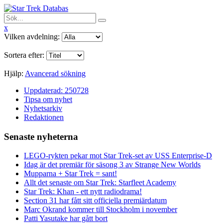
x
Vilken avdelning:
Sortera efter:
Hjälp:
Avancerad sökning
Uppdaterad: 250728
Tipsa om nyhet
Nyhetsarkiv
Redaktionen
Senaste nyheterna
LEGO-rykten pekar mot Star Trek-set av USS Enterprise-D
Idag är det premiär för säsong 3 av Strange New Worlds
Mupparna + Star Trek = sant!
Allt det senaste om Star Trek: Starfleet Academy
Star Trek: Khan - ett nytt radiodrama!
Section 31 har fått sitt officiella premiärdatum
Marc Okrand kommer till Stockholm i november
Patti Yasutake har gått bort