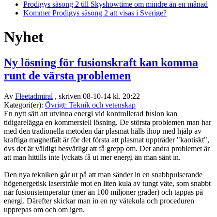
Prodigys säsong 2 till Skyshowtime om mindre än en månad
Kommer Prodigys säsong 2 att visas i Sverige?
Nyhet
Ny lösning för fusionskraft kan komma
runt de värsta problemen
Av
Fleetadmiral
, skriven 08-10-14 kl. 20:22
Kategori(er):
Övrigt: Teknik och vetenskap
En nytt sätt att utvinna energi vid kontrollerad fusion kan
tidigarelägga en kommersiell lösning. De största problemen man har
med den tradionella metoden där plasmat hålls ihop med hjälp av
kraftiga magnetfält är för det första att plasmat uppträder "kaotiskt",
dvs det är väldigt besvärligt att få grepp om. Det andra problemet är
att man hittills inte lyckats få ut mer energi än man sänt in.
Den nya tekniken går ut på att man sänder in en snabbpulserande
högenergetisk laserstråle mot en liten kula av tungt väte, som snabbt
når fusionstemperatur (mer än 100 miljoner grader) och tappas på
energi. Därefter skickar man in en ny vätekula och proceduren
upprepas om och om igen.