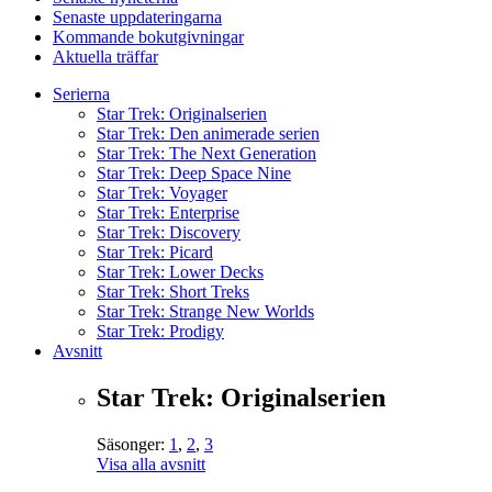
Senaste uppdateringarna
Kommande bokutgivningar
Aktuella träffar
Serierna
Star Trek: Originalserien
Star Trek: Den animerade serien
Star Trek: The Next Generation
Star Trek: Deep Space Nine
Star Trek: Voyager
Star Trek: Enterprise
Star Trek: Discovery
Star Trek: Picard
Star Trek: Lower Decks
Star Trek: Short Treks
Star Trek: Strange New Worlds
Star Trek: Prodigy
Avsnitt
Star Trek: Originalserien
Säsonger:
1
,
2
,
3
Visa alla avsnitt