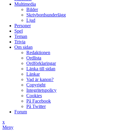
Multimedia
Bilder
Skrivbordsunderlägg
Ljud
Personer
Spel
Teman
Trivia
Om sidan
Redaktionen
Ordlista
Ordförklaringar
Länka till sidan
Länkar
Vad är kanon?
Copyright
Integritetspolicy
Cookies
På Facebook
På Twitter
Forum
x
Meny