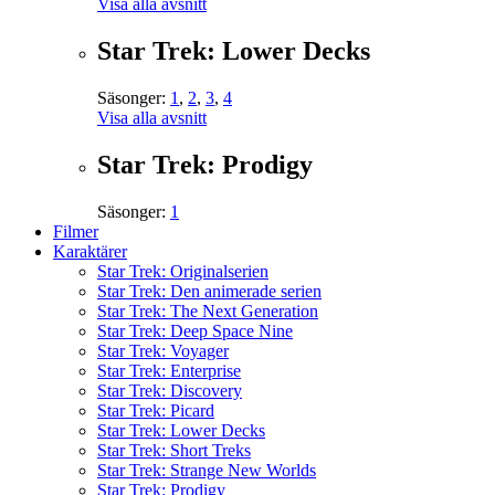
Visa alla avsnitt
Star Trek: Lower Decks
Säsonger:
1
,
2
,
3
,
4
Visa alla avsnitt
Star Trek: Prodigy
Säsonger:
1
Filmer
Karaktärer
Star Trek: Originalserien
Star Trek: Den animerade serien
Star Trek: The Next Generation
Star Trek: Deep Space Nine
Star Trek: Voyager
Star Trek: Enterprise
Star Trek: Discovery
Star Trek: Picard
Star Trek: Lower Decks
Star Trek: Short Treks
Star Trek: Strange New Worlds
Star Trek: Prodigy