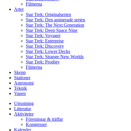
Filmerna
Arter
Star Trek: Originalserien
Star Trek: Den animerade serien
Star Trek: The Next Generation
Star Trek: Deep Space Nine
Star Trek: Voyager
Star Trek: Enterprise
Star Trek: Discovery
Star Trek: Lower Decks
Star Trek: Strange New Worlds
Star Trek: Prodigy
Filmerna
Skepp
Stationer
Astronomi
Teknik
Vapen
Utrustning
Litteratur
Aktiviteter
Föreningar & träffar
Kongresser
Kalender