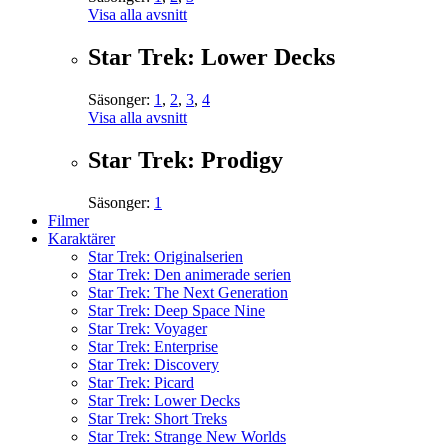
Visa alla avsnitt
Star Trek: Lower Decks
Säsonger:
1
,
2
,
3
,
4
Visa alla avsnitt
Star Trek: Prodigy
Säsonger:
1
Filmer
Karaktärer
Star Trek: Originalserien
Star Trek: Den animerade serien
Star Trek: The Next Generation
Star Trek: Deep Space Nine
Star Trek: Voyager
Star Trek: Enterprise
Star Trek: Discovery
Star Trek: Picard
Star Trek: Lower Decks
Star Trek: Short Treks
Star Trek: Strange New Worlds