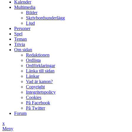
Kalender
Multimedia
Bilder
Skrivbordsunderlägg
Ljud
Personer
Spel
Teman
Trivia
Om sidan
Redaktionen
Ordlista
Ordförklaringar
Länka till sidan
Länkar
Vad är kanon?
Copyright
Integritetspolicy
Cookies
På Facebook
På Twitter
Forum
x
Meny