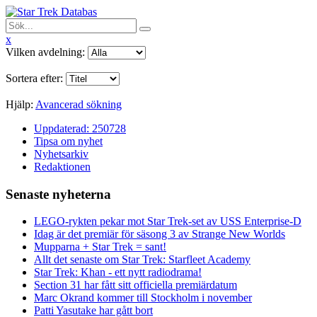
x
Vilken avdelning:
Sortera efter:
Hjälp:
Avancerad sökning
Uppdaterad: 250728
Tipsa om nyhet
Nyhetsarkiv
Redaktionen
Senaste nyheterna
LEGO-rykten pekar mot Star Trek-set av USS Enterprise-D
Idag är det premiär för säsong 3 av Strange New Worlds
Mupparna + Star Trek = sant!
Allt det senaste om Star Trek: Starfleet Academy
Star Trek: Khan - ett nytt radiodrama!
Section 31 har fått sitt officiella premiärdatum
Marc Okrand kommer till Stockholm i november
Patti Yasutake har gått bort