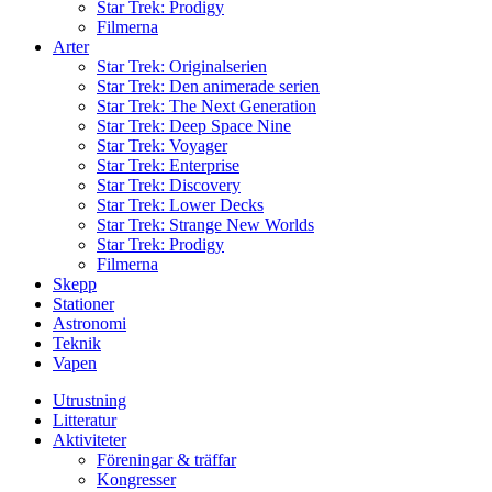
Star Trek: Prodigy
Filmerna
Arter
Star Trek: Originalserien
Star Trek: Den animerade serien
Star Trek: The Next Generation
Star Trek: Deep Space Nine
Star Trek: Voyager
Star Trek: Enterprise
Star Trek: Discovery
Star Trek: Lower Decks
Star Trek: Strange New Worlds
Star Trek: Prodigy
Filmerna
Skepp
Stationer
Astronomi
Teknik
Vapen
Utrustning
Litteratur
Aktiviteter
Föreningar & träffar
Kongresser