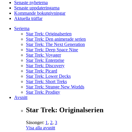
Senaste nyheterna
Senaste uppdateringarna
Kommande bokutgivningar
Aktuella träffar
Serierna
Star Trek: Originalserien
Star Trek: Den animerade serien
Star Trek: The Next Generation
Star Trek: Deep Space Nine
Star Trek: Voyager
Star Trek: Enterprise
Star Trek: Discovery
Star Trek: Picard
Star Trek: Lower Decks
Star Trek: Short Treks
Star Trek: Strange New Worlds
Star Trek: Prodigy
Avsnitt
Star Trek: Originalserien
Säsonger:
1
,
2
,
3
Visa alla avsnitt