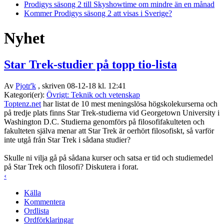
Prodigys säsong 2 till Skyshowtime om mindre än en månad
Kommer Prodigys säsong 2 att visas i Sverige?
Nyhet
Star Trek-studier på topp tio-lista
Av
Pjotr'k
, skriven 08-12-18 kl. 12:41
Kategori(er):
Övrigt: Teknik och vetenskap
Toptenz.net
har listat de 10 mest meningslösa högskolekurserna och
på tredje plats finns Star Trek-studierna vid Georgetown University i
Washington D.C. Studierna genomförs på filosofifakulteten och
fakulteten själva menar att Star Trek är oerhört filosofiskt, så varför
inte utgå från Star Trek i sådana studier?
Skulle ni vilja gå på sådana kurser och satsa er tid och studiemedel
på Star Trek och filosofi? Diskutera i forat.
‹
Källa
Kommentera
Ordlista
Ordförklaringar