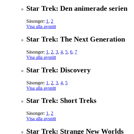
Star Trek: Den animerade serien
Säsonger:
1
,
2
Visa alla avsnitt
Star Trek: The Next Generation
Säsonger:
1
,
2
,
3
,
4
,
5
,
6
,
7
Visa alla avsnitt
Star Trek: Discovery
Säsonger:
1
,
2
,
3
,
4
,
5
Visa alla avsnitt
Star Trek: Short Treks
Säsonger:
1
,
2
Visa alla avsnitt
Star Trek: Strange New Worlds