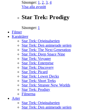
Säsonger:
1
,
2
,
3
,
4
Visa alla avsnitt
Star Trek: Prodigy
Säsonger:
1
Filmer
Karaktärer
Star Trek: Originalserien
Star Trek: Den animerade serien
Star Trek: The Next Generation
Star Trek: Deep Space Nine
Star Trek: Voyager
Star Trek: Enterprise
Star Trek: Discovery
Star Trek: Picard
Star Trek: Lower Decks
Star Trek: Short Treks
Star Trek: Strange New Worlds
Star Trek: Prodigy
Filmerna
Arter
Star Trek: Originalserien
Star Trek: Den animerade serien