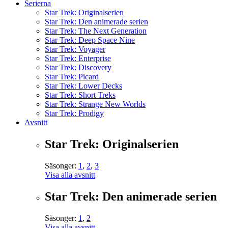
Serierna
Star Trek: Originalserien
Star Trek: Den animerade serien
Star Trek: The Next Generation
Star Trek: Deep Space Nine
Star Trek: Voyager
Star Trek: Enterprise
Star Trek: Discovery
Star Trek: Picard
Star Trek: Lower Decks
Star Trek: Short Treks
Star Trek: Strange New Worlds
Star Trek: Prodigy
Avsnitt
Star Trek: Originalserien
Säsonger:
1
,
2
,
3
Visa alla avsnitt
Star Trek: Den animerade serien
Säsonger:
1
,
2
Visa alla avsnitt