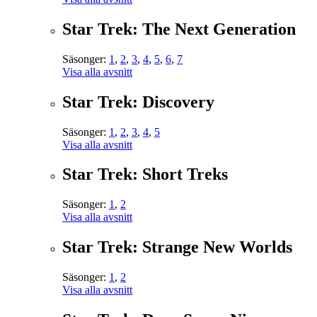
Star Trek: The Next Generation
Säsonger:
1
,
2
,
3
,
4
,
5
,
6
,
7
Visa alla avsnitt
Star Trek: Discovery
Säsonger:
1
,
2
,
3
,
4
,
5
Visa alla avsnitt
Star Trek: Short Treks
Säsonger:
1
,
2
Visa alla avsnitt
Star Trek: Strange New Worlds
Säsonger:
1
,
2
Visa alla avsnitt