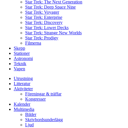
Star Trek: The Next Generation
Star Trek: Deep Space Nine
Star Trek: Voyager
Star Trek: Enterprise
Star Trek: Discovery
Star Trek: Lower Decks
Star Trek: Strange New Worlds
Star Trek: Prodigy
Filmerna
Skepp
Stationer
Astronomi
Teknik
Vapen
Utrustning
Litteratur
Aktiviteter
Föreningar & träffar
Kongresser
Kalender
Multimedia
Bilder
Skrivbordsunderlägg
Ljud