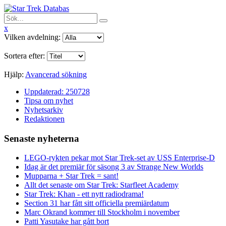
x
Vilken avdelning:
Sortera efter:
Hjälp:
Avancerad sökning
Uppdaterad: 250728
Tipsa om nyhet
Nyhetsarkiv
Redaktionen
Senaste nyheterna
LEGO-rykten pekar mot Star Trek-set av USS Enterprise-D
Idag är det premiär för säsong 3 av Strange New Worlds
Mupparna + Star Trek = sant!
Allt det senaste om Star Trek: Starfleet Academy
Star Trek: Khan - ett nytt radiodrama!
Section 31 har fått sitt officiella premiärdatum
Marc Okrand kommer till Stockholm i november
Patti Yasutake har gått bort