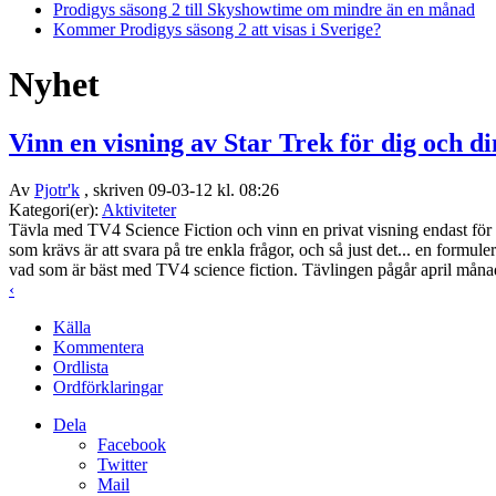
Prodigys säsong 2 till Skyshowtime om mindre än en månad
Kommer Prodigys säsong 2 att visas i Sverige?
Nyhet
Vinn en visning av Star Trek för dig och d
Av
Pjotr'k
, skriven 09-03-12 kl. 08:26
Kategori(er):
Aktiviteter
Tävla med TV4 Science Fiction och vinn en privat visning endast för d
som krävs är att svara på tre enkla frågor, och så just det... en formu
vad som är bäst med TV4 science fiction. Tävlingen pågår april månad
‹
Källa
Kommentera
Ordlista
Ordförklaringar
Dela
Facebook
Twitter
Mail