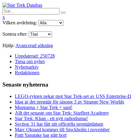
x
Vilken avdelning:
Sortera efter:
Hjälp:
Avancerad sökning
Uppdaterad: 250728
Tipsa om nyhet
Nyhetsarkiv
Redaktionen
Senaste nyheterna
LEGO-rykten pekar mot Star Trek-set av USS Enterprise-D
Idag är det premiär för säsong 3 av Strange New Worlds
Mupparna + Star Trek = sant!
Allt det senaste om Star Trek: Starfleet Academy
Star Trek: Khan - ett nytt radiodrama!
Section 31 har fått sitt officiella premiärdatum
Marc Okrand kommer till Stockholm i november
Patti Yasutake har gått bort