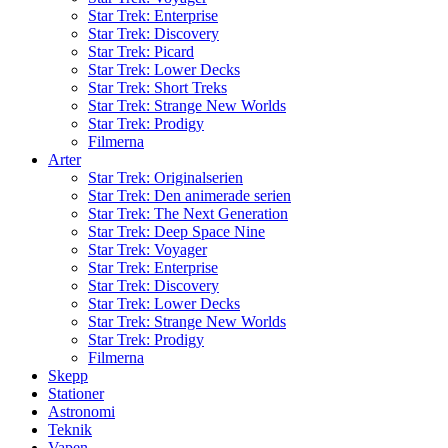
Star Trek: Enterprise
Star Trek: Discovery
Star Trek: Picard
Star Trek: Lower Decks
Star Trek: Short Treks
Star Trek: Strange New Worlds
Star Trek: Prodigy
Filmerna
Arter
Star Trek: Originalserien
Star Trek: Den animerade serien
Star Trek: The Next Generation
Star Trek: Deep Space Nine
Star Trek: Voyager
Star Trek: Enterprise
Star Trek: Discovery
Star Trek: Lower Decks
Star Trek: Strange New Worlds
Star Trek: Prodigy
Filmerna
Skepp
Stationer
Astronomi
Teknik
Vapen