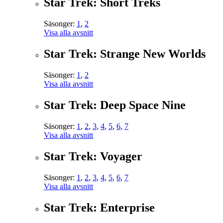
Star Trek: Short Treks
Säsonger:
1
,
2
Visa alla avsnitt
Star Trek: Strange New Worlds
Säsonger:
1
,
2
Visa alla avsnitt
Star Trek: Deep Space Nine
Säsonger:
1
,
2
,
3
,
4
,
5
,
6
,
7
Visa alla avsnitt
Star Trek: Voyager
Säsonger:
1
,
2
,
3
,
4
,
5
,
6
,
7
Visa alla avsnitt
Star Trek: Enterprise