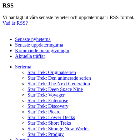
RSS
Vi har lagt ut våra senaste nyheter och uppdateringar i RSS-format.
Vad är RSS?
Senaste nyheterna
Senaste uppdateringarna
Kommande bokutgivningar
Aktuella träffar
Serierna
Star Trek: Originalserien
Star Trek: Den animerade serien
Star Trek: The Next Generation
Star Trek: Deep Space Nine
Star Trek: Voyager
Star Trek: Enterprise
Star Trek: Discovery
Star Trek: Picard
Star Trek: Lower Decks
Star Trek: Short Treks
Star Trek: Strange New Worlds
Star Trek: Prodigy
Avsnitt