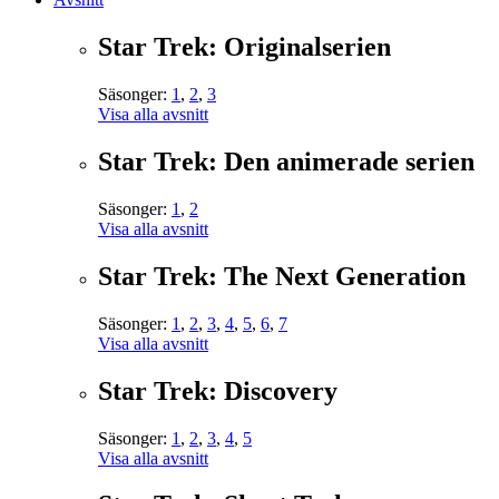
Star Trek: Originalserien
Säsonger:
1
,
2
,
3
Visa alla avsnitt
Star Trek: Den animerade serien
Säsonger:
1
,
2
Visa alla avsnitt
Star Trek: The Next Generation
Säsonger:
1
,
2
,
3
,
4
,
5
,
6
,
7
Visa alla avsnitt
Star Trek: Discovery
Säsonger:
1
,
2
,
3
,
4
,
5
Visa alla avsnitt