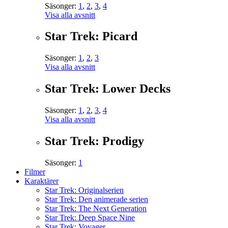
Säsonger:
1
,
2
,
3
,
4
Visa alla avsnitt
Star Trek: Picard
Säsonger:
1
,
2
,
3
Visa alla avsnitt
Star Trek: Lower Decks
Säsonger:
1
,
2
,
3
,
4
Visa alla avsnitt
Star Trek: Prodigy
Säsonger:
1
Filmer
Karaktärer
Star Trek: Originalserien
Star Trek: Den animerade serien
Star Trek: The Next Generation
Star Trek: Deep Space Nine
Star Trek: Voyager