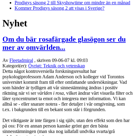
Prodigys säsong 2 till Skyshowtime om mindre än en månad
Kommer Prodigys säsong 2 att visas i Sverige?
Nyhet
Om du bär rosafärgade glasögon ser du
mer av omvärlden...
Av
Fleetadmiral
, skriven 09-06-07 kl. 09:03
Kategori(er):
Övrigt: Teknik och vetenskap
Detta något kontroversiella forskningsresultat har
psykologiprofessorn Adam Anderson och kolleger vid Torontos
universitet kommit fram till efter omfattande undersökningar. Vad
som händer är tydligen att vår sinnestämning ändras i positiv
riktning när vi ser
världen i rosa
, vilket ändrar vårt visuella filter och
låter syncentrumet ta emot och integrera mer information. Vi kan
alltså se - eller snarare notera - fler detaljer i vår omgivning, som
t.ex. i bakgrunden till en bekant som står i förgrunden.
Det viktigaste är inte färgen i sig själv, utan den effekt som den har
på oss: För en annan person kanske grönt ger den bästa
sinnesstämningen (man ska nog iallafall undvika svarta/grå