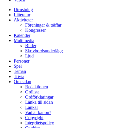
Utrustning
Litteratur
Aktiviteter
Föreningar & träffar
Kongresser
Kalender
Multimedia
Bilder
Skrivbordsunderlägg
Ljud
Personer
Spel
Teman
Trivia
Om sidan
Redaktionen
Ordlista
Ordförklaringar
Länka till sidan
Länkar
Vad är kanon?
Copyright
Integritetspolicy
Cookies