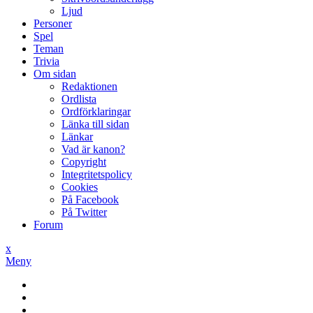
Ljud
Personer
Spel
Teman
Trivia
Om sidan
Redaktionen
Ordlista
Ordförklaringar
Länka till sidan
Länkar
Vad är kanon?
Copyright
Integritetspolicy
Cookies
På Facebook
På Twitter
Forum
x
Meny