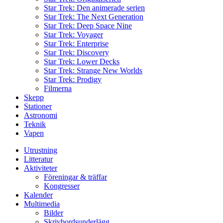
Star Trek: Den animerade serien
Star Trek: The Next Generation
Star Trek: Deep Space Nine
Star Trek: Voyager
Star Trek: Enterprise
Star Trek: Discovery
Star Trek: Lower Decks
Star Trek: Strange New Worlds
Star Trek: Prodigy
Filmerna
Skepp
Stationer
Astronomi
Teknik
Vapen
Utrustning
Litteratur
Aktiviteter
Föreningar & träffar
Kongresser
Kalender
Multimedia
Bilder
Skrivbordsunderlägg