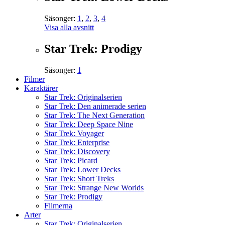
Säsonger:
1
,
2
,
3
,
4
Visa alla avsnitt
Star Trek: Prodigy
Säsonger:
1
Filmer
Karaktärer
Star Trek: Originalserien
Star Trek: Den animerade serien
Star Trek: The Next Generation
Star Trek: Deep Space Nine
Star Trek: Voyager
Star Trek: Enterprise
Star Trek: Discovery
Star Trek: Picard
Star Trek: Lower Decks
Star Trek: Short Treks
Star Trek: Strange New Worlds
Star Trek: Prodigy
Filmerna
Arter
Star Trek: Originalserien