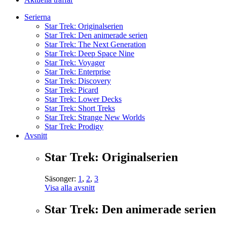
Serierna
Star Trek: Originalserien
Star Trek: Den animerade serien
Star Trek: The Next Generation
Star Trek: Deep Space Nine
Star Trek: Voyager
Star Trek: Enterprise
Star Trek: Discovery
Star Trek: Picard
Star Trek: Lower Decks
Star Trek: Short Treks
Star Trek: Strange New Worlds
Star Trek: Prodigy
Avsnitt
Star Trek: Originalserien
Säsonger:
1
,
2
,
3
Visa alla avsnitt
Star Trek: Den animerade serien