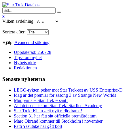
x
Vilken avdelning:
Sortera efter:
Hjälp:
Avancerad sökning
Uppdaterad: 250728
Tipsa om nyhet
Nyhetsarkiv
Redaktionen
Senaste nyheterna
LEGO-rykten pekar mot Star Trek-set av USS Enterprise-D
Idag är det premiär för säsong 3 av Strange New Worlds
Mupparna + Star Trek = sant!
Allt det senaste om Star Trek: Starfleet Academy
Star Trek: Khan - ett nytt radiodrama!
Section 31 har fått sitt officiella premiärdatum
Marc Okrand kommer till Stockholm i november
Patti Yasutake har gått bort