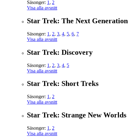
Säsonger:
1
,
2
Visa alla avsnitt
Star Trek: The Next Generation
Säsonger:
1
,
2
,
3
,
4
,
5
,
6
,
7
Visa alla avsnitt
Star Trek: Discovery
Säsonger:
1
,
2
,
3
,
4
,
5
Visa alla avsnitt
Star Trek: Short Treks
Säsonger:
1
,
2
Visa alla avsnitt
Star Trek: Strange New Worlds
Säsonger:
1
,
2
Visa alla avsnitt