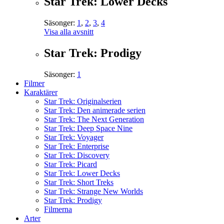
Star Trek: Lower Decks
Säsonger:
1
,
2
,
3
,
4
Visa alla avsnitt
Star Trek: Prodigy
Säsonger:
1
Filmer
Karaktärer
Star Trek: Originalserien
Star Trek: Den animerade serien
Star Trek: The Next Generation
Star Trek: Deep Space Nine
Star Trek: Voyager
Star Trek: Enterprise
Star Trek: Discovery
Star Trek: Picard
Star Trek: Lower Decks
Star Trek: Short Treks
Star Trek: Strange New Worlds
Star Trek: Prodigy
Filmerna
Arter