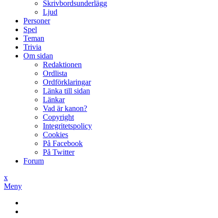
Skrivbordsunderlägg
Ljud
Personer
Spel
Teman
Trivia
Om sidan
Redaktionen
Ordlista
Ordförklaringar
Länka till sidan
Länkar
Vad är kanon?
Copyright
Integritetspolicy
Cookies
På Facebook
På Twitter
Forum
x
Meny