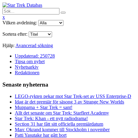
x
Vilken avdelning:
Sortera efter:
Hjälp:
Avancerad sökning
Uppdaterad: 250728
Tipsa om nyhet
Nyhetsarkiv
Redaktionen
Senaste nyheterna
LEGO-rykten pekar mot Star Trek-set av USS Enterprise-D
Idag är det premiär för säsong 3 av Strange New Worlds
Mupparna + Star Trek = sant!
Allt det senaste om Star Trek: Starfleet Academy
Star Trek: Khan - ett nytt radiodrama!
Section 31 har fått sitt officiella premiärdatum
Marc Okrand kommer till Stockholm i november
Patti Yasutake har gått bort