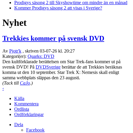
Prodigys säsong 2 till Skyshowtime om mindre än en månad
Kommer Prodigys säsong 2 att visas i Sverige?
Nyhet
Trekkies kommer på svensk DVD
Av
Pjotr'k
, skriven 03-07-26 kl. 20:27
Kategori(er):
Quarks: DVD
Den kultförklarade berättelsen om Star Trek-fans kommer ut på
svensk DVD! På
DVDSverige
berättar de att Trekkies beräknas
komma ut den 10 september. Star Trek X: Nemesis skall enligt
samma webbplats släppas den 23 augusti.
(Tack till
CaJo
.)
‹
Källa
Kommentera
Ordlista
Ordförklaringar
Dela
Facebook