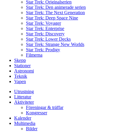
Star Trek: Originalserien
Star Trek: Den animerade serien
Star Trek: The Next Generation
Star Trek: Deep Space Nine
Star Trek: Voyager
Star Trek: Enterprise
Star Trek: Discovery
Star Trek: Lower Decks
Star Trek: Strange New Worlds
Star Trek: Prodigy
Filmerna
Skepp
Stationer
Astronomi
Teknik
Vapen
Utrustning
Litteratur
Aktiviteter
Föreningar & träffar
Kongresser
Kalender
Multimedia
Bilder