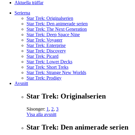
Aktuella träffar
Serierna
Star Trek: Originalserien
Star Trek: Den animerade serien
Star Trek: The Next Generation
Star Trek: Deep Space Nine
Star Trek: Voyager
Star Trek: Enterprise
Star Trek: Discovery
Star Trek: Picard
Star Trek: Lower Decks
Star Trek: Short Treks
Star Trek: Strange New Worlds
Star Trek: Prodigy
Avsnitt
Star Trek: Originalserien
Säsonger:
1
,
2
,
3
Visa alla avsnitt
Star Trek: Den animerade serien