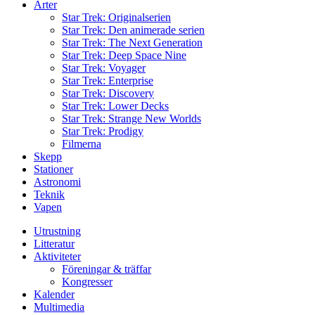
Arter
Star Trek: Originalserien
Star Trek: Den animerade serien
Star Trek: The Next Generation
Star Trek: Deep Space Nine
Star Trek: Voyager
Star Trek: Enterprise
Star Trek: Discovery
Star Trek: Lower Decks
Star Trek: Strange New Worlds
Star Trek: Prodigy
Filmerna
Skepp
Stationer
Astronomi
Teknik
Vapen
Utrustning
Litteratur
Aktiviteter
Föreningar & träffar
Kongresser
Kalender
Multimedia