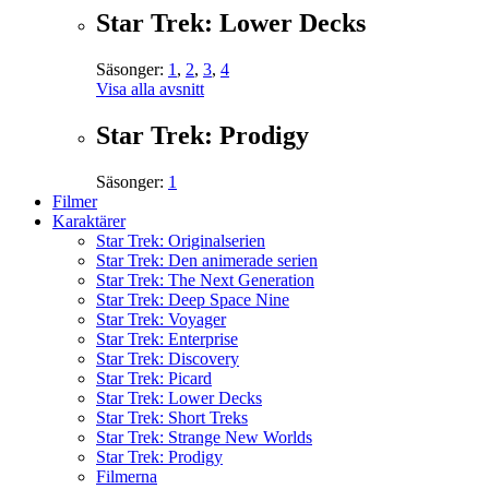
Star Trek: Lower Decks
Säsonger:
1
,
2
,
3
,
4
Visa alla avsnitt
Star Trek: Prodigy
Säsonger:
1
Filmer
Karaktärer
Star Trek: Originalserien
Star Trek: Den animerade serien
Star Trek: The Next Generation
Star Trek: Deep Space Nine
Star Trek: Voyager
Star Trek: Enterprise
Star Trek: Discovery
Star Trek: Picard
Star Trek: Lower Decks
Star Trek: Short Treks
Star Trek: Strange New Worlds
Star Trek: Prodigy
Filmerna