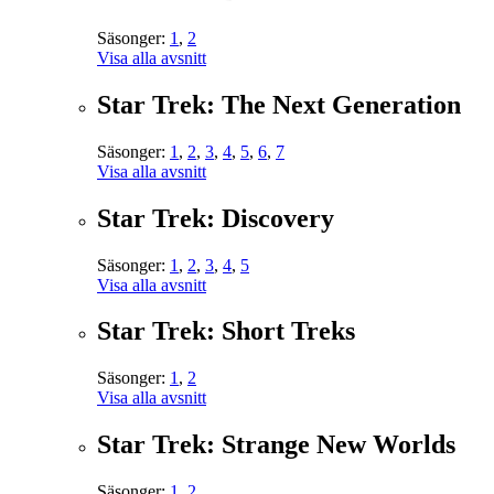
Säsonger:
1
,
2
Visa alla avsnitt
Star Trek: The Next Generation
Säsonger:
1
,
2
,
3
,
4
,
5
,
6
,
7
Visa alla avsnitt
Star Trek: Discovery
Säsonger:
1
,
2
,
3
,
4
,
5
Visa alla avsnitt
Star Trek: Short Treks
Säsonger:
1
,
2
Visa alla avsnitt
Star Trek: Strange New Worlds
Säsonger:
1
,
2