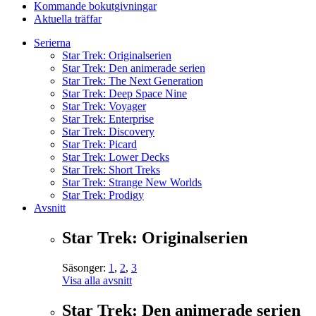
Kommande bokutgivningar
Aktuella träffar
Serierna
Star Trek: Originalserien
Star Trek: Den animerade serien
Star Trek: The Next Generation
Star Trek: Deep Space Nine
Star Trek: Voyager
Star Trek: Enterprise
Star Trek: Discovery
Star Trek: Picard
Star Trek: Lower Decks
Star Trek: Short Treks
Star Trek: Strange New Worlds
Star Trek: Prodigy
Avsnitt
Star Trek: Originalserien
Säsonger:
1
,
2
,
3
Visa alla avsnitt
Star Trek: Den animerade serien