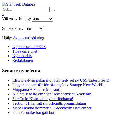
x
Vilken avdelning:
Sortera efter:
Hjälp:
Avancerad sökning
Uppdaterad: 250728
Tipsa om nyhet
Nyhetsarkiv
Redaktionen
Senaste nyheterna
LEGO-rykten pekar mot Star Trek-set av USS Enterprise-D
Idag är det premiär för säsong 3 av Strange New Worlds
Mupparna + Star Trek = sant!
Allt det senaste om Star Trek: Starfleet Academy
Star Trek: Khan - ett nytt radiodrama!
Section 31 har fått sitt officiella premiärdatum
Marc Okrand kommer till Stockholm i november
Patti Yasutake har gått bort