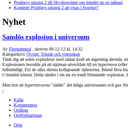
Prodigys säsong 2 till Skyshowtime om mindre än en månad
Kommer Prodigys säsong 2 att visas i Sverige?
Nyhet
Sanslös explosion i universum
Av
Fleetadmiral
, skriven 09-12-12 kl. 14:32
Kategori(er):
Övrigt: Teknik och vetenskap
Tänk dig att solen exploderar med sådan kraft att ingenting återstår, 
Explosionen berodde på att stjärnan utvecklats till en
hypernova
(eller
fullständigt. För de allra största kollapsande stjärnorna, ibland flera h
(=instabil kärna). Detta tänder i sin tur en totalt förintande explosion. 
Man tror att
hypernovorna
"sådde" det tidiga universumet och gav förut
‹
Källa
Kommentera
Ordlista
Ordförklaringar
Dela