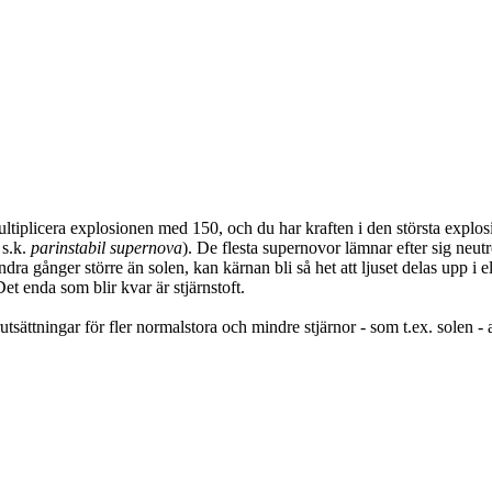
multiplicera explosionen med 150, och du har kraften i den största explo
 s.k.
parinstabil supernova
). De flesta supernovor lämnar efter sig neut
undra gånger större än solen, kan kärnan bli så het att ljuset delas upp i
Det enda som blir kvar är stjärnstoft.
sättningar för fler normalstora och mindre stjärnor - som t.ex. solen - a