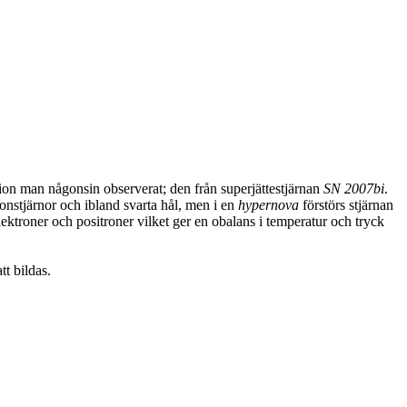
sion man någonsin observerat; den från superjättestjärnan
SN 2007bi
.
ronstjärnor och ibland svarta hål, men i en
hypernova
förstörs stjärnan
 elektroner och positroner vilket ger en obalans i temperatur och tryck
tt bildas.