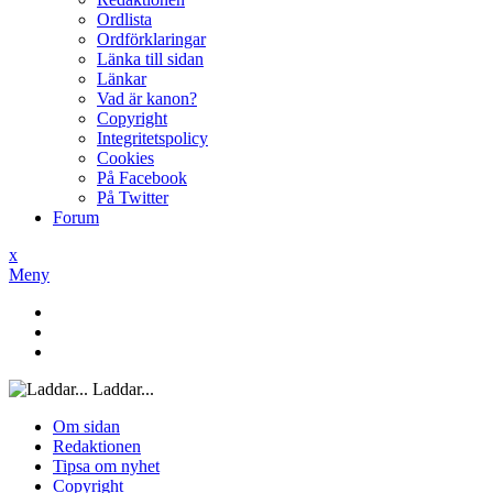
Ordlista
Ordförklaringar
Länka till sidan
Länkar
Vad är kanon?
Copyright
Integritetspolicy
Cookies
På Facebook
På Twitter
Forum
x
Meny
Laddar...
Om sidan
Redaktionen
Tipsa om nyhet
Copyright