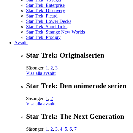
Star Trek: Enterprise
Star Trek: Discovery
Star Trek: Picard
Star Trek: Lower Decks
Star Trek: Short Treks
Star Trek: Strange New Worlds
Star Trek: Prodigy
Avsnitt
Star Trek: Originalserien
Säsonger:
1
,
2
,
3
Visa alla avsnitt
Star Trek: Den animerade serien
Säsonger:
1
,
2
Visa alla avsnitt
Star Trek: The Next Generation
Säsonger:
1
,
2
,
3
,
4
,
5
,
6
,
7