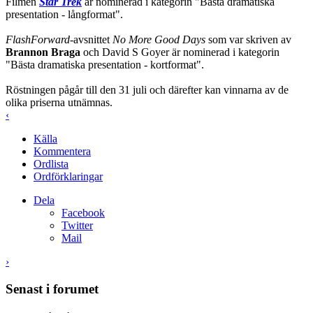
Filmen
Star Trek
är nominerad i kategorin "Bästa dramatiska
presentation - långformat".
FlashForward
-avsnittet
No More Good Days
som var skriven av
Brannon Braga
och David S Goyer är nominerad i kategorin
"Bästa dramatiska presentation - kortformat".
Röstningen pågår till den 31 juli och därefter kan vinnarna av de
olika priserna utnämnas.
‹
Källa
Kommentera
Ordlista
Ordförklaringar
Dela
Facebook
Twitter
Mail
›
Senast i forumet