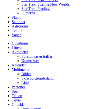
Star Trek: Strange New Worlds
Star Trek: Prodigy
Filmerna
Skepp
Stationer
Astronomi
Teknik
Vapen
Utrustning
Litteratur
Aktiviteter
Föreningar & träffar
Kongresser
Kalender
Multimedia
Bilder
Skrivbordsunderlägg
Ljud
Personer
Spel
Teman
Trivia
Om sidan
Redaktionen