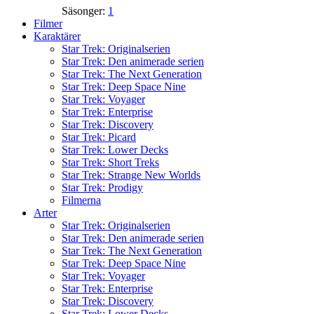
Säsonger:
1
Filmer
Karaktärer
Star Trek: Originalserien
Star Trek: Den animerade serien
Star Trek: The Next Generation
Star Trek: Deep Space Nine
Star Trek: Voyager
Star Trek: Enterprise
Star Trek: Discovery
Star Trek: Picard
Star Trek: Lower Decks
Star Trek: Short Treks
Star Trek: Strange New Worlds
Star Trek: Prodigy
Filmerna
Arter
Star Trek: Originalserien
Star Trek: Den animerade serien
Star Trek: The Next Generation
Star Trek: Deep Space Nine
Star Trek: Voyager
Star Trek: Enterprise
Star Trek: Discovery
Star Trek: Lower Decks