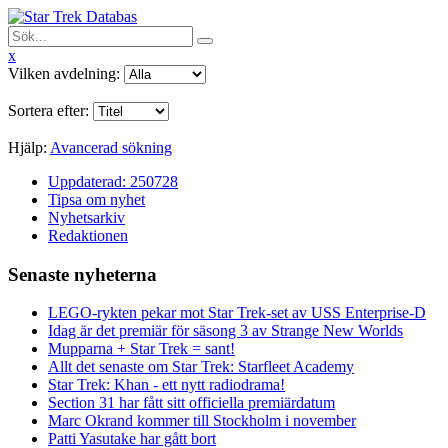
x
Vilken avdelning:
Sortera efter:
Hjälp:
Avancerad sökning
Uppdaterad: 250728
Tipsa om nyhet
Nyhetsarkiv
Redaktionen
Senaste nyheterna
LEGO-rykten pekar mot Star Trek-set av USS Enterprise-D
Idag är det premiär för säsong 3 av Strange New Worlds
Mupparna + Star Trek = sant!
Allt det senaste om Star Trek: Starfleet Academy
Star Trek: Khan - ett nytt radiodrama!
Section 31 har fått sitt officiella premiärdatum
Marc Okrand kommer till Stockholm i november
Patti Yasutake har gått bort