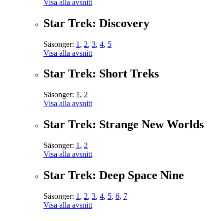
Visa alla avsnitt
Star Trek: Discovery
Säsonger:
1
,
2
,
3
,
4
,
5
Visa alla avsnitt
Star Trek: Short Treks
Säsonger:
1
,
2
Visa alla avsnitt
Star Trek: Strange New Worlds
Säsonger:
1
,
2
Visa alla avsnitt
Star Trek: Deep Space Nine
Säsonger:
1
,
2
,
3
,
4
,
5
,
6
,
7
Visa alla avsnitt