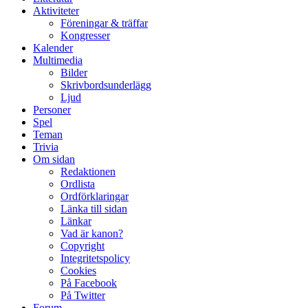
Aktiviteter
Föreningar & träffar
Kongresser
Kalender
Multimedia
Bilder
Skrivbordsunderlägg
Ljud
Personer
Spel
Teman
Trivia
Om sidan
Redaktionen
Ordlista
Ordförklaringar
Länka till sidan
Länkar
Vad är kanon?
Copyright
Integritetspolicy
Cookies
På Facebook
På Twitter
Forum