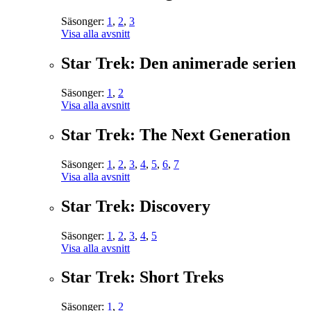
Säsonger:
1
,
2
,
3
Visa alla avsnitt
Star Trek: Den animerade serien
Säsonger:
1
,
2
Visa alla avsnitt
Star Trek: The Next Generation
Säsonger:
1
,
2
,
3
,
4
,
5
,
6
,
7
Visa alla avsnitt
Star Trek: Discovery
Säsonger:
1
,
2
,
3
,
4
,
5
Visa alla avsnitt
Star Trek: Short Treks
Säsonger:
1
,
2