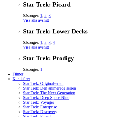
Star Trek: Picard
Säsonger:
1
,
2
,
3
Visa alla avsnitt
Star Trek: Lower Decks
Säsonger:
1
,
2
,
3
,
4
Visa alla avsnitt
Star Trek: Prodigy
Säsonger:
1
Filmer
Karaktärer
Star Trek: Originalserien
Star Trek: Den animerade serien
Star Trek: The Next Generation
Star Trek: Deep Space Nine
Star Trek: Voyager
Star Trek: Enterprise
Star Trek: Discovery
Star Trek: Picard