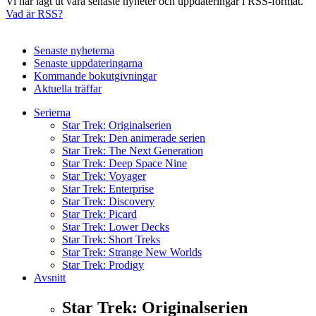
Vi har lagt ut våra senaste nyheter och uppdateringar i RSS-format.
Vad är RSS?
Senaste nyheterna
Senaste uppdateringarna
Kommande bokutgivningar
Aktuella träffar
Serierna
Star Trek: Originalserien
Star Trek: Den animerade serien
Star Trek: The Next Generation
Star Trek: Deep Space Nine
Star Trek: Voyager
Star Trek: Enterprise
Star Trek: Discovery
Star Trek: Picard
Star Trek: Lower Decks
Star Trek: Short Treks
Star Trek: Strange New Worlds
Star Trek: Prodigy
Avsnitt
Star Trek: Originalserien