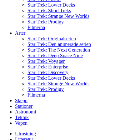
Star Trek: Lower Decks
Star Trek: Short Treks
Star Trek: Strange New Worlds
Star Trek: Prodigy
Filmerna
Arter
Star Trek: Originalserien
Star Trek: Den animerade serien
Star Trek: The Next Generation
Star Trek: Deep Space Nine
Star Trek: Voyager
Star Trek: Enterprise
Star Trek: Discovery
Star Trek: Lower Decks
Star Trek: Strange New Worlds
Star Trek: Prodigy
Filmerna
Skepp
Stationer
Astronomi
Teknik
Vapen
Utrustning
Litteratur