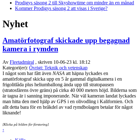
Prodigys säsong 2 till Skyshowtime om mindre än en månad
Kommer Prodigys säsong 2 att visas i Sverige?
Nyhet
Amatörfotograf skickade upp begagnad
kamera i rymden
Av
Fleetadmiral
, skriven 10-06-23 kl. 18:12
Kategori(er):
Övrigt: Teknik och vetenskap
I något som har fått även
NASA
att häpna lyckades en
amatörfotograf skicka upp en 5 år gammal digitalkamera i en
frigolitlåda plus heliumballong ända upp till stratopausen
(stratosfärens övre gräns) på cirka 40 000 meters höjd. Bilderna som
är tagna är i sanning imponerande. När väl kameran landat lyckades
man hitta den med hjälp av GPS i en olivodling i Kalifornien. Och
allt detta bara för en bråkdel av vad rymdbolagen betalar för något
liknande!
[Klicka på bilden för förstoring]
‹