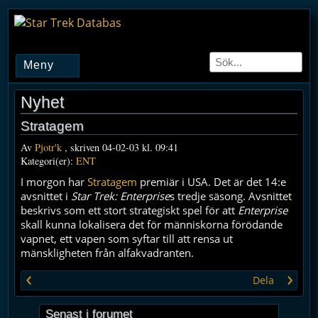
Meny
Nyhet
Stratagem
Av
Pjotr'k
, skriven 04-02-03 kl. 09:41
Kategori(er):
ENT
I morgon har
Stratagem
premiär i USA. Det är det 14:e
avsnittet i
Star Trek: Enterprise
s tredje säsong. Avsnittet
beskrivs som ett stort strategiskt spel för att
Enterprise
skall kunna lokalisera det för människorna förödande
vapnet, ett vapen som syftar till att rensa ut
mänskligheten från alfakvadranten.
‹
›
Dela
Senast i forumet