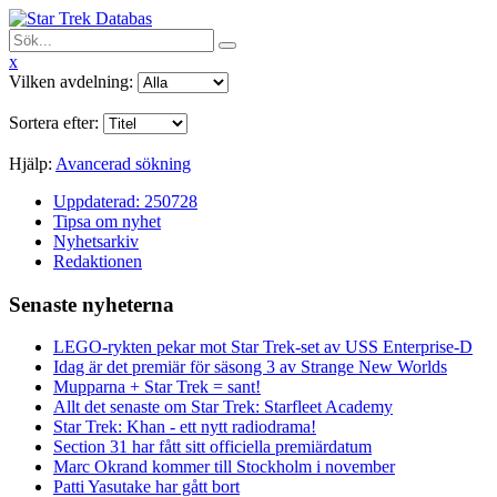
x
Vilken avdelning:
Sortera efter:
Hjälp:
Avancerad sökning
Uppdaterad: 250728
Tipsa om nyhet
Nyhetsarkiv
Redaktionen
Senaste nyheterna
LEGO-rykten pekar mot Star Trek-set av USS Enterprise-D
Idag är det premiär för säsong 3 av Strange New Worlds
Mupparna + Star Trek = sant!
Allt det senaste om Star Trek: Starfleet Academy
Star Trek: Khan - ett nytt radiodrama!
Section 31 har fått sitt officiella premiärdatum
Marc Okrand kommer till Stockholm i november
Patti Yasutake har gått bort