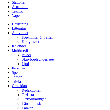
Stationer
Astronomi
Teknik
Vapen
Utrustning
Litteratur
Aktiviteter
Föreningar & träffar
Kongresser
Kalender
Multimedia
Bilder
Skrivbordsunderlägg
Ljud
Personer
Spel
Teman
Trivia
Om sidan
Redaktionen
Ordlista
Ordförklaringar
Länka till sidan
Länkar