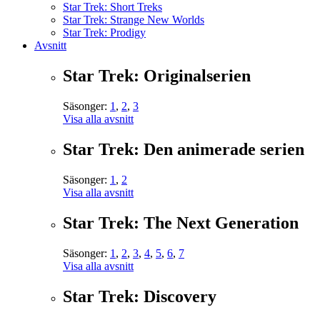
Star Trek: Short Treks
Star Trek: Strange New Worlds
Star Trek: Prodigy
Avsnitt
Star Trek: Originalserien
Säsonger:
1
,
2
,
3
Visa alla avsnitt
Star Trek: Den animerade serien
Säsonger:
1
,
2
Visa alla avsnitt
Star Trek: The Next Generation
Säsonger:
1
,
2
,
3
,
4
,
5
,
6
,
7
Visa alla avsnitt
Star Trek: Discovery