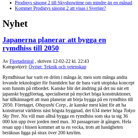
Prodigys säsong 2 till Skyshowtime om mindre än en månad
Kommer Prodigys säsong 2 att visas i Sverige?
Nyhet
Japanerna planerar att bygga en
rymdhiss till 2050
Av
Fleetadmiral
, skriven 12-02-22 kl. 22:43
Kategori(er):
Övrigt: Teknik och vetenskap
Rymdhissar har varit en dröm i många år, men som många andra
lovande teknologier för framtiden har de bara varit utopiska koncept
som funnits på ritbordet. Kanske blir det ändring på det nu när ett
japanskt byggföretag, specialiserat på mycket höga konstruktioner,
har tillkännagett att man planerar att börja bygga på en rymdhiss till
2050. Företaget,
Obayashi Corp
., är kanske mest känt för att ha
konstruerat världens näst högsta byggnad, det 634 meter höga
Tokyo
Sky Tree
. Nu vill man alltså bygga en rymdhiss som ska ta sig 36
000 km upp över jorden med max. 30 passagerare åt gången. Hela
resan upp i hissen kommer att ta en vecka, trots att hastigheten
beräknas ligga på strax över 200 km/tim.