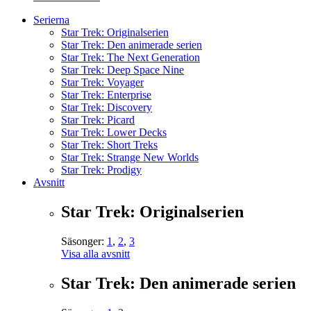
Serierna
Star Trek: Originalserien
Star Trek: Den animerade serien
Star Trek: The Next Generation
Star Trek: Deep Space Nine
Star Trek: Voyager
Star Trek: Enterprise
Star Trek: Discovery
Star Trek: Picard
Star Trek: Lower Decks
Star Trek: Short Treks
Star Trek: Strange New Worlds
Star Trek: Prodigy
Avsnitt
Star Trek: Originalserien
Säsonger:
1
,
2
,
3
Visa alla avsnitt
Star Trek: Den animerade serien