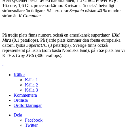
Hela systemet består av 96 datorkabinett, 1 572 864 Power BQC
16-core, 1,6 Ghz processorkärnor. Kretsarna är också betydligt
strömsnålare än tidigare. Så t.ex. drar
Sequoia
nästan 40 % mindre
ström än
K Computer
.
På tredje plats finns numera också en amerikansk superdator,
IBM
Mira
(8,1 petaflops). På fjärde plats kommer den första europeiska
datorn, tyska
SuperMUC
(3 petaflops). Sverige finns också
representerat på listan (som bästa Nordiska land), på 76:e plats har vi
KTH:s
Cray XE6
(306 teraflops).
‹
Källor
Källa 1
Källa 2
Källa 3
Kommentera
Ordlista
Ordförklaringar
Dela
Facebook
Twitter