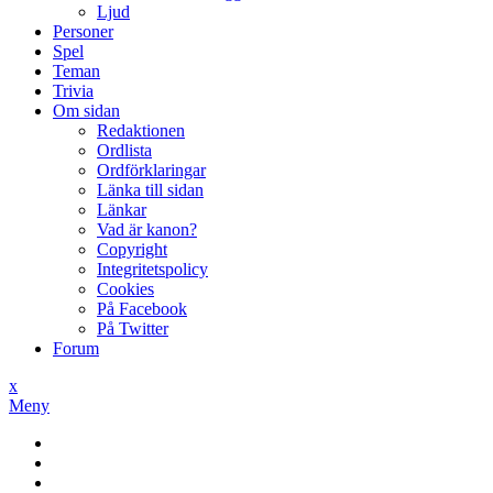
Ljud
Personer
Spel
Teman
Trivia
Om sidan
Redaktionen
Ordlista
Ordförklaringar
Länka till sidan
Länkar
Vad är kanon?
Copyright
Integritetspolicy
Cookies
På Facebook
På Twitter
Forum
x
Meny