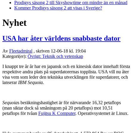
Prodigys säsong 2 till Skyshowtime om mindre än en månad
Kommer Prodigys säsong 2 att visas i Sverige?
Nyhet
USA har åter världens snabbaste dator
Av
Fleetadmiral
, skriven 12-06-18 kl. 19:04
Kategori(er):
Övrigt: Teknik och vetenskap
I knappt tre år år har en japansk och en kinesisk dator innehaft första
respektive andra plats på superdatorernas topplista. USA vill nu åter
visa vem som leder den tekniska utvecklingen för superdatorer, och
lanserar
IBM Sequoia
.
Sequoia
s beräkningshastighet är för närvarande 16,32 petaflops
(man siktar dock så småningom på 20 petaflops) mot 10,51
petaflops för tvåan
Fujitsu K Computer
. Operativsystemet är Linux.