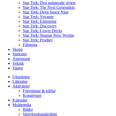
Star Trek: Den animerade serien
Star Trek: The Next Generation
Star Trek: Deep Space Nine
Star Trek: Voyager
Star Trek: Enterprise
Star Trek: Discovery
Star Trek: Lower Decks
Star Trek: Strange New Worlds
Star Trek: Prodigy
Filmerna
Skepp
Stationer
Astronomi
Teknik
Vapen
Utrustning
Litteratur
Aktiviteter
Föreningar & träffar
Kongresser
Kalender
Multimedia
Bilder
Skrivbordsunderlägg