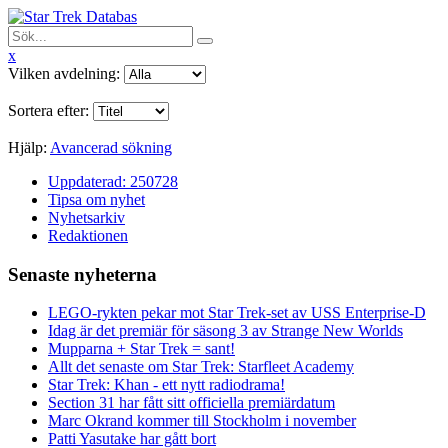
x
Vilken avdelning:
Sortera efter:
Hjälp:
Avancerad sökning
Uppdaterad: 250728
Tipsa om nyhet
Nyhetsarkiv
Redaktionen
Senaste nyheterna
LEGO-rykten pekar mot Star Trek-set av USS Enterprise-D
Idag är det premiär för säsong 3 av Strange New Worlds
Mupparna + Star Trek = sant!
Allt det senaste om Star Trek: Starfleet Academy
Star Trek: Khan - ett nytt radiodrama!
Section 31 har fått sitt officiella premiärdatum
Marc Okrand kommer till Stockholm i november
Patti Yasutake har gått bort