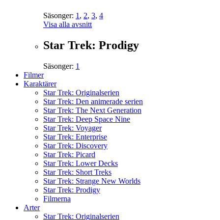
Säsonger:
1
,
2
,
3
,
4
Visa alla avsnitt
Star Trek: Prodigy
Säsonger:
1
Filmer
Karaktärer
Star Trek: Originalserien
Star Trek: Den animerade serien
Star Trek: The Next Generation
Star Trek: Deep Space Nine
Star Trek: Voyager
Star Trek: Enterprise
Star Trek: Discovery
Star Trek: Picard
Star Trek: Lower Decks
Star Trek: Short Treks
Star Trek: Strange New Worlds
Star Trek: Prodigy
Filmerna
Arter
Star Trek: Originalserien