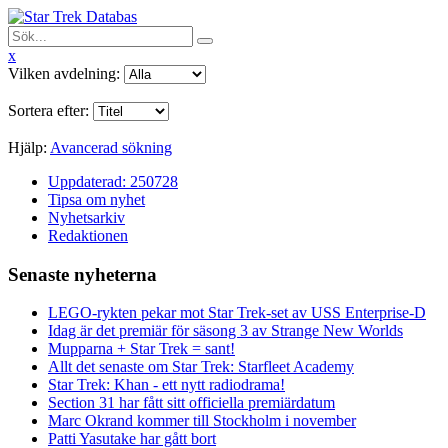
x
Vilken avdelning:
Sortera efter:
Hjälp:
Avancerad sökning
Uppdaterad: 250728
Tipsa om nyhet
Nyhetsarkiv
Redaktionen
Senaste nyheterna
LEGO-rykten pekar mot Star Trek-set av USS Enterprise-D
Idag är det premiär för säsong 3 av Strange New Worlds
Mupparna + Star Trek = sant!
Allt det senaste om Star Trek: Starfleet Academy
Star Trek: Khan - ett nytt radiodrama!
Section 31 har fått sitt officiella premiärdatum
Marc Okrand kommer till Stockholm i november
Patti Yasutake har gått bort