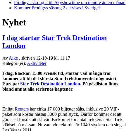
Prodigys säsong 2 till Skyshowtime om mindre än en månad
Kommer Prodigys säsong 2 att visas i Sverige?
Nyhet
I dag startar Star Trek Destination
London
Av
Aike
, skriven 12-10-19 kl. 11:17
Kategori(er):
Aktiviteter
I dag, klockan 15.00 svensk tid, startar vad många tror
kommer att bli det största Star Trek-konventet någonsin i
Europa:
Star Trek Destination London
. På gästlistan finns
bland annat alla seriernas kaptener.
Enligt
Reuters
har cirka 17 000 biljetter sålts, inklusive 20 VIP-
paket som kostar nästan 3000 pund styck. Därför kommer det att
göras ett försök att slå världsrekordet för antal trekkers i Star Trek-
klädsel på mässan. Nuvarande rekordet är 1040 stycken och slogs i
Las Vegas 2011.