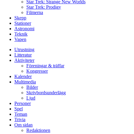
Star Trek: Strange New Worlds
Star Trek: Prodigy
Filmerna
Skepp
Stationer
Astronomi
Teknik
Vapen
Utrustning
Litteratur
Aktiviteter
Föreningar & träffar
Kongresser
Kalender
Multimedia
Bilder
Skrivbordsunderlägg
Ljud
Personer
Spel
Teman
Trivia
Om sidan
Redaktionen