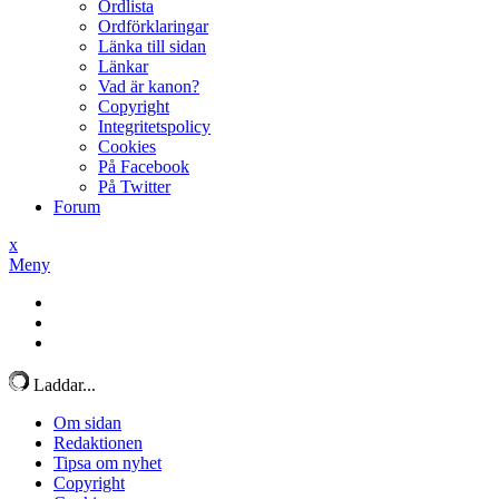
Ordlista
Ordförklaringar
Länka till sidan
Länkar
Vad är kanon?
Copyright
Integritetspolicy
Cookies
På Facebook
På Twitter
Forum
x
Meny
Laddar...
Om sidan
Redaktionen
Tipsa om nyhet
Copyright