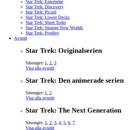
Star Trek: Enterprise
Star Trek: Discovery
Star Trek: Picard
Star Trek: Lower Decks
Star Trek: Short Treks
Star Trek: Strange New Worlds
Star Trek: Prodigy
Avsnitt
Star Trek: Originalserien
Säsonger:
1
,
2
,
3
Visa alla avsnitt
Star Trek: Den animerade serien
Säsonger:
1
,
2
Visa alla avsnitt
Star Trek: The Next Generation
Säsonger:
1
,
2
,
3
,
4
,
5
,
6
,
7
Visa alla avsnitt