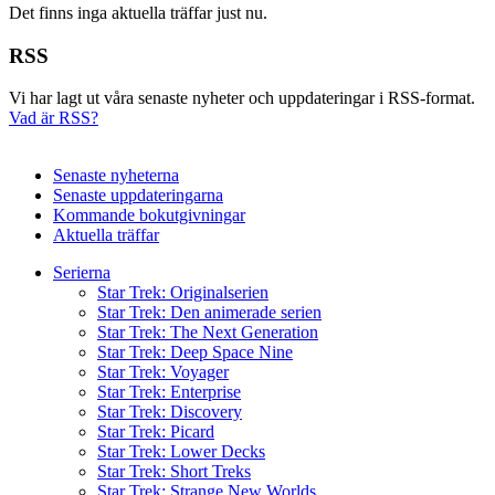
Det finns inga aktuella träffar just nu.
RSS
Vi har lagt ut våra senaste nyheter och uppdateringar i RSS-format.
Vad är RSS?
Senaste nyheterna
Senaste uppdateringarna
Kommande bokutgivningar
Aktuella träffar
Serierna
Star Trek: Originalserien
Star Trek: Den animerade serien
Star Trek: The Next Generation
Star Trek: Deep Space Nine
Star Trek: Voyager
Star Trek: Enterprise
Star Trek: Discovery
Star Trek: Picard
Star Trek: Lower Decks
Star Trek: Short Treks
Star Trek: Strange New Worlds