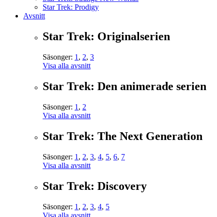
Star Trek: Prodigy
Avsnitt
Star Trek: Originalserien
Säsonger:
1
,
2
,
3
Visa alla avsnitt
Star Trek: Den animerade serien
Säsonger:
1
,
2
Visa alla avsnitt
Star Trek: The Next Generation
Säsonger:
1
,
2
,
3
,
4
,
5
,
6
,
7
Visa alla avsnitt
Star Trek: Discovery
Säsonger:
1
,
2
,
3
,
4
,
5
Visa alla avsnitt