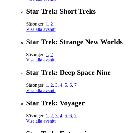
Star Trek: Short Treks
Säsonger:
1
,
2
Visa alla avsnitt
Star Trek: Strange New Worlds
Säsonger:
1
,
2
Visa alla avsnitt
Star Trek: Deep Space Nine
Säsonger:
1
,
2
,
3
,
4
,
5
,
6
,
7
Visa alla avsnitt
Star Trek: Voyager
Säsonger:
1
,
2
,
3
,
4
,
5
,
6
,
7
Visa alla avsnitt