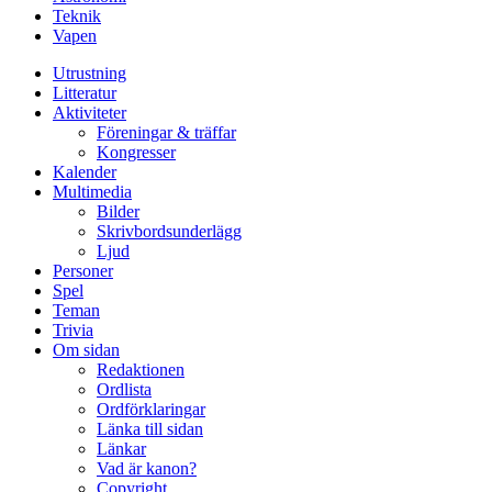
Teknik
Vapen
Utrustning
Litteratur
Aktiviteter
Föreningar & träffar
Kongresser
Kalender
Multimedia
Bilder
Skrivbordsunderlägg
Ljud
Personer
Spel
Teman
Trivia
Om sidan
Redaktionen
Ordlista
Ordförklaringar
Länka till sidan
Länkar
Vad är kanon?
Copyright