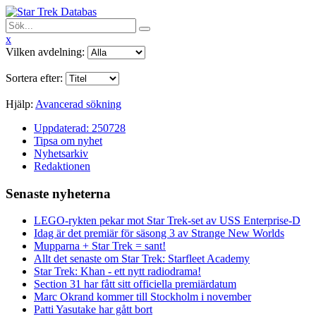
x
Vilken avdelning:
Sortera efter:
Hjälp:
Avancerad sökning
Uppdaterad: 250728
Tipsa om nyhet
Nyhetsarkiv
Redaktionen
Senaste nyheterna
LEGO-rykten pekar mot Star Trek-set av USS Enterprise-D
Idag är det premiär för säsong 3 av Strange New Worlds
Mupparna + Star Trek = sant!
Allt det senaste om Star Trek: Starfleet Academy
Star Trek: Khan - ett nytt radiodrama!
Section 31 har fått sitt officiella premiärdatum
Marc Okrand kommer till Stockholm i november
Patti Yasutake har gått bort