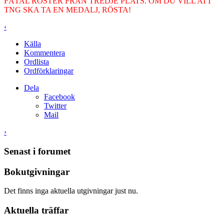
FÅTAL RÖSTER FRÅN TREDJE PLATS. OM DU VILL ATT
TNG SKA TA EN MEDALJ, RÖSTA!
‹
Källa
Kommentera
Ordlista
Ordförklaringar
Dela
Facebook
Twitter
Mail
›
Senast i forumet
Bokutgivningar
Det finns inga aktuella utgivningar just nu.
Aktuella träffar