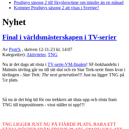
Prodigys säsong 2 till Skyshowtime om mindre än en månad
Kommer Prodigys säsong 2 att visas i Sverige?
Nyhet
Final i världsmästerskapen i TV-serier
Av
Pjotr'k
, skriven 12-11-23 kl. 14:07
Kategori(er):
Aktiviteter
,
TNG
Nu är det dags att rösta i
TV-serie-VM-finalen
! SF-bokhandeln i
Malmös tävling går nu till sitt slut och en Star Trek-serie finns kvar i
tävlingen -
Star Trek: The next generation
!!! Just nu ligger TNG på
5:e plats.
Så nu är det hög tid för oss trekkers att sluta upp och rösta fram
TNG till toppositionen - visst ställer ni upp!?!
TNG LIGGER JUST NU PÅ FJÄRDE PLATS, BARA ETT