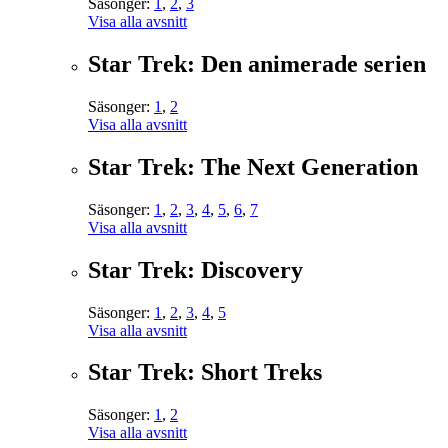
Säsonger:
1
,
2
,
3
Visa alla avsnitt
Star Trek: Den animerade serien
Säsonger:
1
,
2
Visa alla avsnitt
Star Trek: The Next Generation
Säsonger:
1
,
2
,
3
,
4
,
5
,
6
,
7
Visa alla avsnitt
Star Trek: Discovery
Säsonger:
1
,
2
,
3
,
4
,
5
Visa alla avsnitt
Star Trek: Short Treks
Säsonger:
1
,
2
Visa alla avsnitt