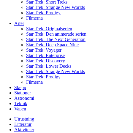
Star Trek: Short Treks
Star Trek: Strange New Worlds
Star Trek: Prodigy
Filmerna
Arter
Star Trek: Originalserien
Star Trek: Den animerade serien
Star Trek: The Next Generation
Star Trek: Deep Space Nine
Star Trek: Voyager
Star Trek: Enterprise
Star Trek: Discovery
Star Trek: Lower Decks
Star Trek: Strange New Worlds
Star Trek: Prodigy
Filmerna
Skepp
Stationer
Astronomi
Teknik
Vapen
Utrustning
Litteratur
Aktiviteter