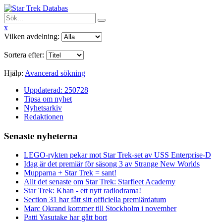
x
Vilken avdelning:
Sortera efter:
Hjälp:
Avancerad sökning
Uppdaterad: 250728
Tipsa om nyhet
Nyhetsarkiv
Redaktionen
Senaste nyheterna
LEGO-rykten pekar mot Star Trek-set av USS Enterprise-D
Idag är det premiär för säsong 3 av Strange New Worlds
Mupparna + Star Trek = sant!
Allt det senaste om Star Trek: Starfleet Academy
Star Trek: Khan - ett nytt radiodrama!
Section 31 har fått sitt officiella premiärdatum
Marc Okrand kommer till Stockholm i november
Patti Yasutake har gått bort