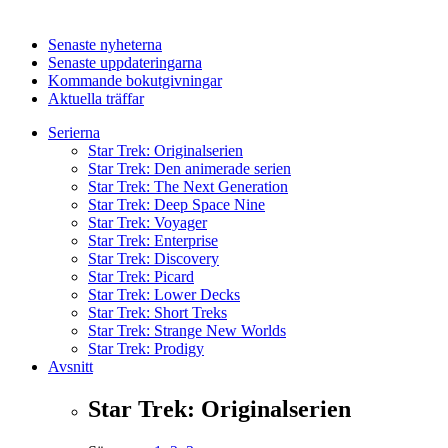
Senaste nyheterna
Senaste uppdateringarna
Kommande bokutgivningar
Aktuella träffar
Serierna
Star Trek: Originalserien
Star Trek: Den animerade serien
Star Trek: The Next Generation
Star Trek: Deep Space Nine
Star Trek: Voyager
Star Trek: Enterprise
Star Trek: Discovery
Star Trek: Picard
Star Trek: Lower Decks
Star Trek: Short Treks
Star Trek: Strange New Worlds
Star Trek: Prodigy
Avsnitt
Star Trek: Originalserien