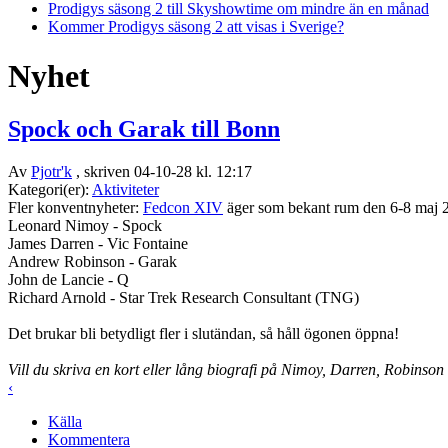
Prodigys säsong 2 till Skyshowtime om mindre än en månad
Kommer Prodigys säsong 2 att visas i Sverige?
Nyhet
Spock och Garak till Bonn
Av
Pjotr'k
, skriven 04-10-28 kl. 12:17
Kategori(er):
Aktiviteter
Fler konventnyheter:
Fedcon XIV
äger som bekant rum den 6-8 maj 200
Leonard Nimoy - Spock
James Darren - Vic Fontaine
Andrew Robinson - Garak
John de Lancie - Q
Richard Arnold - Star Trek Research Consultant (TNG)
Det brukar bli betydligt fler i slutändan, så håll ögonen öppna!
Vill du skriva en kort eller lång biografi på Nimoy, Darren, Robinson 
‹
Källa
Kommentera