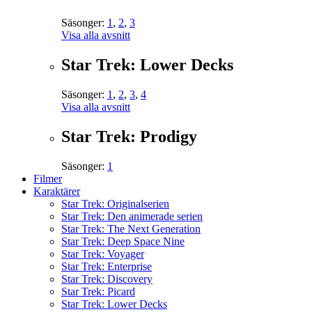
Säsonger:
1
,
2
,
3
Visa alla avsnitt
Star Trek: Lower Decks
Säsonger:
1
,
2
,
3
,
4
Visa alla avsnitt
Star Trek: Prodigy
Säsonger:
1
Filmer
Karaktärer
Star Trek: Originalserien
Star Trek: Den animerade serien
Star Trek: The Next Generation
Star Trek: Deep Space Nine
Star Trek: Voyager
Star Trek: Enterprise
Star Trek: Discovery
Star Trek: Picard
Star Trek: Lower Decks