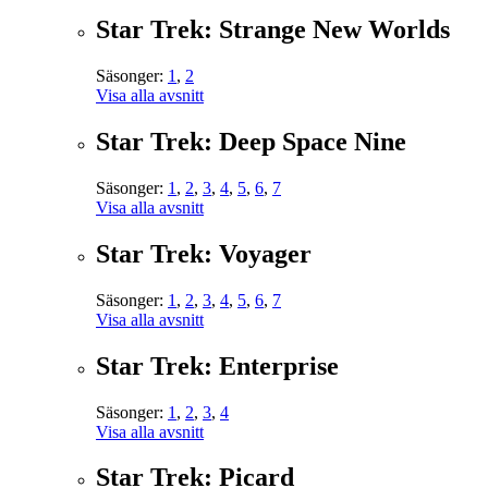
Star Trek: Strange New Worlds
Säsonger:
1
,
2
Visa alla avsnitt
Star Trek: Deep Space Nine
Säsonger:
1
,
2
,
3
,
4
,
5
,
6
,
7
Visa alla avsnitt
Star Trek: Voyager
Säsonger:
1
,
2
,
3
,
4
,
5
,
6
,
7
Visa alla avsnitt
Star Trek: Enterprise
Säsonger:
1
,
2
,
3
,
4
Visa alla avsnitt
Star Trek: Picard