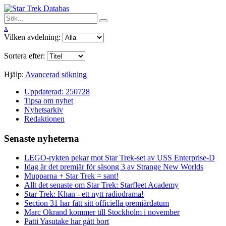
x
Vilken avdelning:
Sortera efter:
Hjälp:
Avancerad sökning
Uppdaterad: 250728
Tipsa om nyhet
Nyhetsarkiv
Redaktionen
Senaste nyheterna
LEGO-rykten pekar mot Star Trek-set av USS Enterprise-D
Idag är det premiär för säsong 3 av Strange New Worlds
Mupparna + Star Trek = sant!
Allt det senaste om Star Trek: Starfleet Academy
Star Trek: Khan - ett nytt radiodrama!
Section 31 har fått sitt officiella premiärdatum
Marc Okrand kommer till Stockholm i november
Patti Yasutake har gått bort