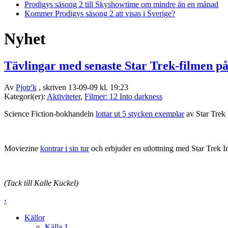
Prodigys säsong 2 till Skyshowtime om mindre än en månad
Kommer Prodigys säsong 2 att visas i Sverige?
Nyhet
Tävlingar med senaste Star Trek-filmen p
Av
Pjotr'k
, skriven 13-09-09 kl. 19:23
Kategori(er):
Aktiviteter
,
Filmer: 12 Into darkness
Science Fiction-bokhandeln
lottar ut 5 stycken exemplar
av Star Trek 
Moviezine
kontrar i sin tur
och erbjuder en utlottning med Star Trek
(Tack till Kalle Kuckel)
‹
Källor
Källa 1