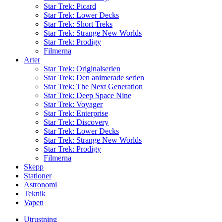
Star Trek: Picard
Star Trek: Lower Decks
Star Trek: Short Treks
Star Trek: Strange New Worlds
Star Trek: Prodigy
Filmerna
Arter
Star Trek: Originalserien
Star Trek: Den animerade serien
Star Trek: The Next Generation
Star Trek: Deep Space Nine
Star Trek: Voyager
Star Trek: Enterprise
Star Trek: Discovery
Star Trek: Lower Decks
Star Trek: Strange New Worlds
Star Trek: Prodigy
Filmerna
Skepp
Stationer
Astronomi
Teknik
Vapen
Utrustning