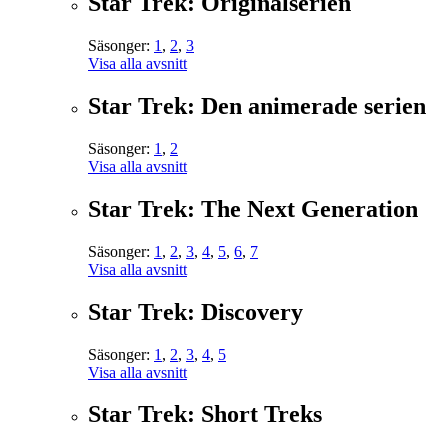
Star Trek: Originalserien
Säsonger:
1
,
2
,
3
Visa alla avsnitt
Star Trek: Den animerade serien
Säsonger:
1
,
2
Visa alla avsnitt
Star Trek: The Next Generation
Säsonger:
1
,
2
,
3
,
4
,
5
,
6
,
7
Visa alla avsnitt
Star Trek: Discovery
Säsonger:
1
,
2
,
3
,
4
,
5
Visa alla avsnitt
Star Trek: Short Treks