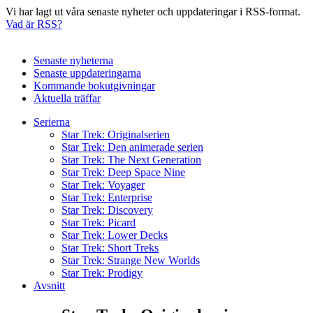
Vi har lagt ut våra senaste nyheter och uppdateringar i RSS-format.
Vad är RSS?
Senaste nyheterna
Senaste uppdateringarna
Kommande bokutgivningar
Aktuella träffar
Serierna
Star Trek: Originalserien
Star Trek: Den animerade serien
Star Trek: The Next Generation
Star Trek: Deep Space Nine
Star Trek: Voyager
Star Trek: Enterprise
Star Trek: Discovery
Star Trek: Picard
Star Trek: Lower Decks
Star Trek: Short Treks
Star Trek: Strange New Worlds
Star Trek: Prodigy
Avsnitt