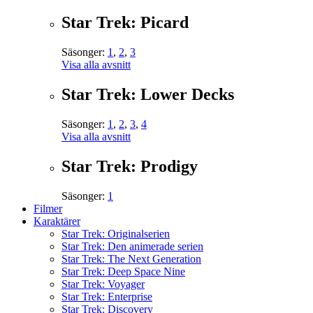
Star Trek: Picard
Säsonger:
1
,
2
,
3
Visa alla avsnitt
Star Trek: Lower Decks
Säsonger:
1
,
2
,
3
,
4
Visa alla avsnitt
Star Trek: Prodigy
Säsonger:
1
Filmer
Karaktärer
Star Trek: Originalserien
Star Trek: Den animerade serien
Star Trek: The Next Generation
Star Trek: Deep Space Nine
Star Trek: Voyager
Star Trek: Enterprise
Star Trek: Discovery