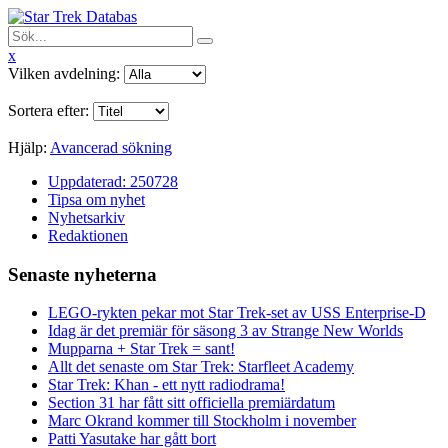
x
Vilken avdelning:
Sortera efter:
Hjälp:
Avancerad sökning
Uppdaterad: 250728
Tipsa om nyhet
Nyhetsarkiv
Redaktionen
Senaste nyheterna
LEGO-rykten pekar mot Star Trek-set av USS Enterprise-D
Idag är det premiär för säsong 3 av Strange New Worlds
Mupparna + Star Trek = sant!
Allt det senaste om Star Trek: Starfleet Academy
Star Trek: Khan - ett nytt radiodrama!
Section 31 har fått sitt officiella premiärdatum
Marc Okrand kommer till Stockholm i november
Patti Yasutake har gått bort