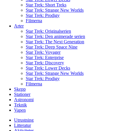
Star Trek: Short Treks
Star Trek: Strange New Worlds
Star Trek: Prodigy
Filmerna
Arter
Star Trek: Originalserien
Star Trek: Den animerade serien
Star Trek: The Next Generation
Star Trek: Deep Space Nine
Star Trek: Voyager
Star Trek: Enterprise
Star Trek: Discovery
Star Trek: Lower Decks
Star Trek: Strange New Worlds
Star Trek: Prodigy
Filmerna
Skepp
Stationer
Astronomi
Teknik
Vapen
Utrustning
Litteratur
Aktiviteter