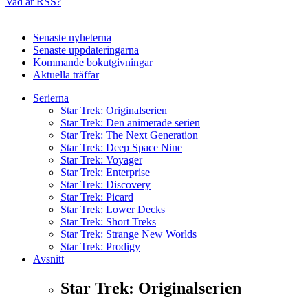
Vad är RSS?
Senaste nyheterna
Senaste uppdateringarna
Kommande bokutgivningar
Aktuella träffar
Serierna
Star Trek: Originalserien
Star Trek: Den animerade serien
Star Trek: The Next Generation
Star Trek: Deep Space Nine
Star Trek: Voyager
Star Trek: Enterprise
Star Trek: Discovery
Star Trek: Picard
Star Trek: Lower Decks
Star Trek: Short Treks
Star Trek: Strange New Worlds
Star Trek: Prodigy
Avsnitt
Star Trek: Originalserien