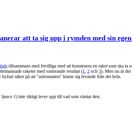
lanerar att ta sig upp i rymden med sin eg
tals
tillsammans med frivilliga med att konstruera en raket som ska ta en
 obemannade raketer med varierande resultat (
1
,
2
och
3
). Men nu är det
hyfsat säker på att "astronauten" klarar sig levande från det hela.
 Space 1
) inte riktigt lever upp till vad som väntar den.