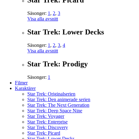
Star Trek: Picard
Säsonger:
1
,
2
,
3
Visa alla avsnitt
Star Trek: Lower Decks
Säsonger:
1
,
2
,
3
,
4
Visa alla avsnitt
Star Trek: Prodigy
Säsonger:
1
Filmer
Karaktärer
Star Trek: Originalserien
Star Trek: Den animerade serien
Star Trek: The Next Generation
Star Trek: Deep Space Nine
Star Trek: Voyager
Star Trek: Enterprise
Star Trek: Discovery
Star Trek: Picard
Star Trek: Lower Decks