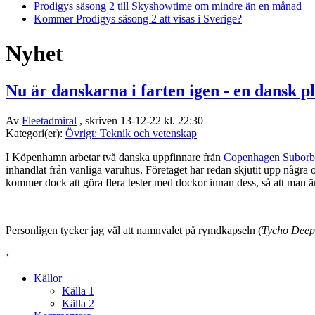
Prodigys säsong 2 till Skyshowtime om mindre än en månad
Kommer Prodigys säsong 2 att visas i Sverige?
Nyhet
Nu är danskarna i farten igen - en dansk p
Av
Fleetadmiral
, skriven 13-12-22 kl. 22:30
Kategori(er):
Övrigt: Teknik och vetenskap
I Köpenhamn arbetar två danska uppfinnare från
Copenhagen Suborbi
inhandlat från vanliga varuhus. Företaget har redan skjutit upp några
kommer dock att göra flera tester med dockor innan dess, så att man är 
Personligen tycker jag väl att namnvalet på rymdkapseln (
Tycho Deep
‹
Källor
Källa 1
Källa 2