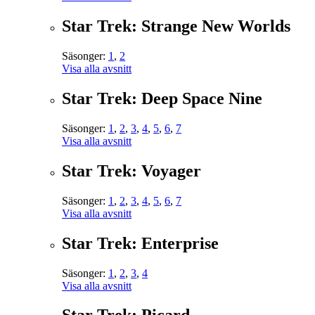
Star Trek: Strange New Worlds
Säsonger:
1
,
2
Visa alla avsnitt
Star Trek: Deep Space Nine
Säsonger:
1
,
2
,
3
,
4
,
5
,
6
,
7
Visa alla avsnitt
Star Trek: Voyager
Säsonger:
1
,
2
,
3
,
4
,
5
,
6
,
7
Visa alla avsnitt
Star Trek: Enterprise
Säsonger:
1
,
2
,
3
,
4
Visa alla avsnitt