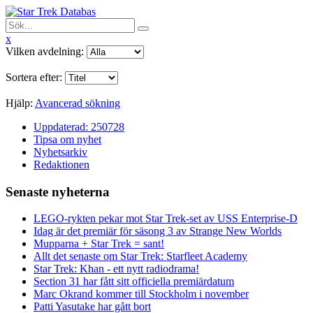
x
Vilken avdelning:
Sortera efter:
Hjälp:
Avancerad sökning
Uppdaterad: 250728
Tipsa om nyhet
Nyhetsarkiv
Redaktionen
Senaste nyheterna
LEGO-rykten pekar mot Star Trek-set av USS Enterprise-D
Idag är det premiär för säsong 3 av Strange New Worlds
Mupparna + Star Trek = sant!
Allt det senaste om Star Trek: Starfleet Academy
Star Trek: Khan - ett nytt radiodrama!
Section 31 har fått sitt officiella premiärdatum
Marc Okrand kommer till Stockholm i november
Patti Yasutake har gått bort