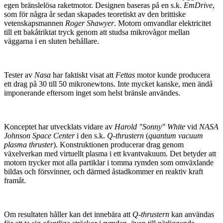
egen bränslelösa raketmotor. Designen baseras på en s.k.
EmDrive
,
som för några år sedan skapades teoretiskt av den brittiske
vetenskapsmannen
Roger Shawyer
. Motorn omvandlar elektricitet
till ett bakåtriktat tryck genom att studsa mikrovågor mellan
väggarna i en sluten behållare.
Tester av
Nasa
har faktiskt visat att
Fettas
motor kunde producera
ett drag på 30 till 50 mikronewtons. Inte mycket kanske, men ändå
imponerande eftersom inget som helst bränsle användes.
Konceptet har utvecklats vidare av
Harold "Sonny" White
vid
NASA
Johnson Space Center
i den s.k.
Q-thrustern
(
quantum vacuum
plasma thruster
). Konstruktionen producerar drag genom
växelverkan med virtuellt plasma i ett kvantvakuum. Det betyder att
motorn trycker mot alla partiklar i tomma rymden som omväxlande
bildas och försvinner, och därmed åstadkommer en reaktiv kraft
framåt.
Om resultaten håller kan det innebära att
Q-thrustern
kan användas