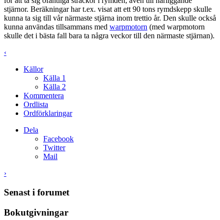
för att ta sig ofantliga sträckor i rymden, även till närliggande
stjärnor. Beräkningar har t.ex. visat att ett 90 tons rymdskepp skulle
kunna ta sig till vår närmaste stjärna inom trettio år. Den skulle också
kunna användas tillsammans med
warpmotorn
(med warpmotorn
skulle det i bästa fall bara ta några veckor till den närmaste stjärnan).
‹
Källor
Källa 1
Källa 2
Kommentera
Ordlista
Ordförklaringar
Dela
Facebook
Twitter
Mail
›
Senast i forumet
Bokutgivningar