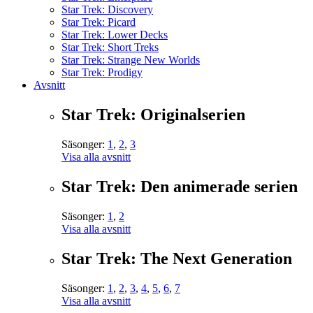
Star Trek: Discovery
Star Trek: Picard
Star Trek: Lower Decks
Star Trek: Short Treks
Star Trek: Strange New Worlds
Star Trek: Prodigy
Avsnitt
Star Trek: Originalserien
Säsonger:
1
,
2
,
3
Visa alla avsnitt
Star Trek: Den animerade serien
Säsonger:
1
,
2
Visa alla avsnitt
Star Trek: The Next Generation
Säsonger:
1
,
2
,
3
,
4
,
5
,
6
,
7
Visa alla avsnitt