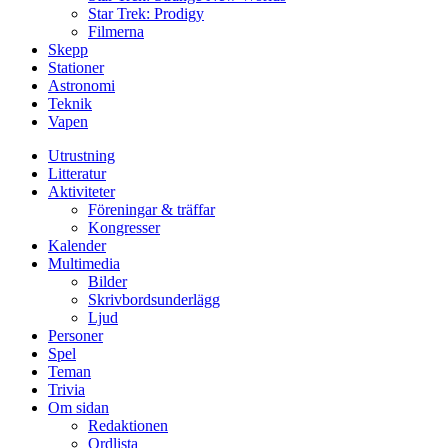
Star Trek: Prodigy
Filmerna
Skepp
Stationer
Astronomi
Teknik
Vapen
Utrustning
Litteratur
Aktiviteter
Föreningar & träffar
Kongresser
Kalender
Multimedia
Bilder
Skrivbordsunderlägg
Ljud
Personer
Spel
Teman
Trivia
Om sidan
Redaktionen
Ordlista