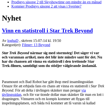
Prodigys säsong 2 till Skyshowtime om mindre än en månad
Kommer Prodigys säsong 2 att visas i Sverige?
Nyhet
Vinn en statistroll i Star Trek Beyond
Av
loghaD
, skriven 15-07-14 kl. 19:50
Kategori(er):
Filmer: 13 Beyond
Star Trek Beyond
närmar sig med stormsteg! Det säger vi var
och varannan artikel, men det blir inte mindre sant för det. Nu
har du chansen att vinna en statistroll i den trettonde Star
Trek-filmen, samtidigt som du stödjer välgörande ändamål.
Paramount och Bad Robot har gått ihop med insamlingssidan
Omaze för att erbjuda fans en chans att vinna en statistroll i
Star Trek
Beyond
. För att delta i tävlingen skänker man pengar
via
tävlingssidan
, och för var tionde dollar man skänker får man en lott i
dragningen. Vinnaren och en kompis kommer att flygas till
inspelningsplatsen, och båda två kommer att få varsin så kallad