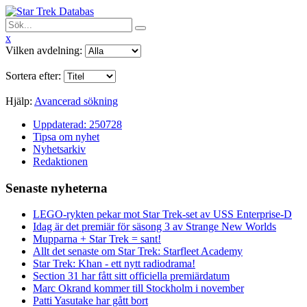
x
Vilken avdelning:
Sortera efter:
Hjälp:
Avancerad sökning
Uppdaterad: 250728
Tipsa om nyhet
Nyhetsarkiv
Redaktionen
Senaste nyheterna
LEGO-rykten pekar mot Star Trek-set av USS Enterprise-D
Idag är det premiär för säsong 3 av Strange New Worlds
Mupparna + Star Trek = sant!
Allt det senaste om Star Trek: Starfleet Academy
Star Trek: Khan - ett nytt radiodrama!
Section 31 har fått sitt officiella premiärdatum
Marc Okrand kommer till Stockholm i november
Patti Yasutake har gått bort