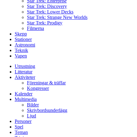
Star Trek: Enterprise
Star Trek: Discovery
Star Trek: Lower Decks
Star Trek: Strange New Worlds
Star Trek: Prodigy
Filmerna
Skepp
Stationer
Astronomi
Teknik
Vapen
Utrustning
Litteratur
Aktiviteter
Föreningar & träffar
Kongresser
Kalender
Multimedia
Bilder
Skrivbordsunderlägg
Ljud
Personer
Spel
Teman