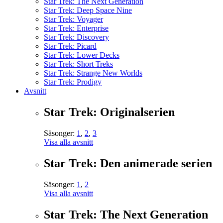
Star Trek: The Next Generation
Star Trek: Deep Space Nine
Star Trek: Voyager
Star Trek: Enterprise
Star Trek: Discovery
Star Trek: Picard
Star Trek: Lower Decks
Star Trek: Short Treks
Star Trek: Strange New Worlds
Star Trek: Prodigy
Avsnitt
Star Trek: Originalserien
Säsonger:
1
,
2
,
3
Visa alla avsnitt
Star Trek: Den animerade serien
Säsonger:
1
,
2
Visa alla avsnitt
Star Trek: The Next Generation