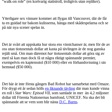
"walk-on role" (en kortvarig statistroll, troligtvis utan repliker).
Ytterligare sex vinnare kommer att flygas till Vancouver, där de får
ta en guidad tur bakom kulisserna, hänga med skådespelarna och se
på när nya scener spelas in.
Det är svårt att uppskatta hur stora ens vinstchanser är, men för de av
oss utan tiotusentals dollar att kasta på tävlingen är de nog ganska
rejält små. Om man däremot
har
tiotusentals dollar att göra sig av
med så kan man dock få ut några riktigt spännande premier,
exempelvis en kaptensstol ($10 000) eller en förhandsvisning i sin
hemstad ($50 000).
Det här är inte första gången Bad Robot har samarbetat med Omaze.
För drygt ett år sedan hölls
en liknande tävling
där man kunde vinna
en roll i
Star Wars: Episod VII
, som samlade in mer än 4,2 miljoner
dollar till Förenta Nationernas barnfond, UNICEF. Nu ska det bli
spännande att se vem som blir nästa
D.C. Barns
.