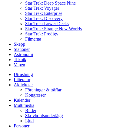
Star Trek: Deep Space Nine
Star Trek: Voyager
Star Trek: Enterprise
Star Trek: Discovery
Star Trek: Lower Decks
Star Trek: Strange New Worlds
Star Trek: Prodigy
Filmerna
Skepp
Stationer
Astronomi
Teknik
Vapen
Utrustning
Litteratur
Aktiviteter
Föreningar & träffar
Kongresser
Kalender
Multimedia
Bilder
Skrivbordsunderlägg
Ljud
Personer