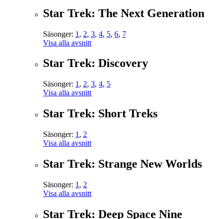
Star Trek: The Next Generation
Säsonger:
1
,
2
,
3
,
4
,
5
,
6
,
7
Visa alla avsnitt
Star Trek: Discovery
Säsonger:
1
,
2
,
3
,
4
,
5
Visa alla avsnitt
Star Trek: Short Treks
Säsonger:
1
,
2
Visa alla avsnitt
Star Trek: Strange New Worlds
Säsonger:
1
,
2
Visa alla avsnitt
Star Trek: Deep Space Nine