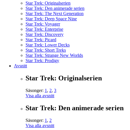
Star Trek: Originalserien
Star Trek: Den animerade serien
Star Trek: The Next Generation
Star Trek: Deep Space Nine
Star Trek: Voyager
Star Trek: Enterprise
Star Trek: Discovery
Star Trek: Picard
Star Trek: Lower Decks
Star Trek: Short Treks
Star Trek: Strange New Worlds
Star Trek: Prodigy
Avsnitt
Star Trek: Originalserien
Säsonger:
1
,
2
,
3
Visa alla avsnitt
Star Trek: Den animerade serien
Säsonger:
1
,
2
Visa alla avsnitt