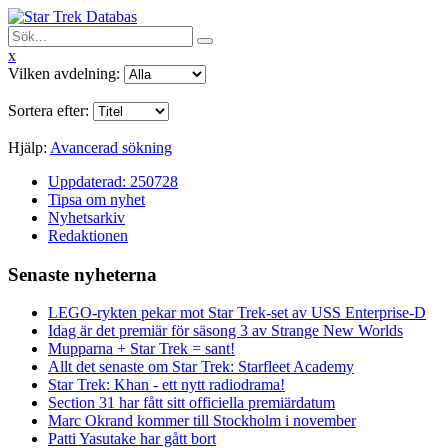
x
Vilken avdelning:
Sortera efter:
Hjälp:
Avancerad sökning
Uppdaterad: 250728
Tipsa om nyhet
Nyhetsarkiv
Redaktionen
Senaste nyheterna
LEGO-rykten pekar mot Star Trek-set av USS Enterprise-D
Idag är det premiär för säsong 3 av Strange New Worlds
Mupparna + Star Trek = sant!
Allt det senaste om Star Trek: Starfleet Academy
Star Trek: Khan - ett nytt radiodrama!
Section 31 har fått sitt officiella premiärdatum
Marc Okrand kommer till Stockholm i november
Patti Yasutake har gått bort