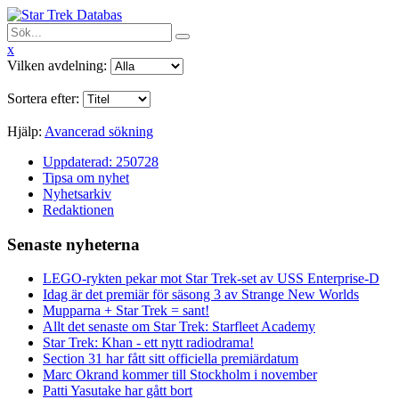
x
Vilken avdelning:
Sortera efter:
Hjälp:
Avancerad sökning
Uppdaterad: 250728
Tipsa om nyhet
Nyhetsarkiv
Redaktionen
Senaste nyheterna
LEGO-rykten pekar mot Star Trek-set av USS Enterprise-D
Idag är det premiär för säsong 3 av Strange New Worlds
Mupparna + Star Trek = sant!
Allt det senaste om Star Trek: Starfleet Academy
Star Trek: Khan - ett nytt radiodrama!
Section 31 har fått sitt officiella premiärdatum
Marc Okrand kommer till Stockholm i november
Patti Yasutake har gått bort