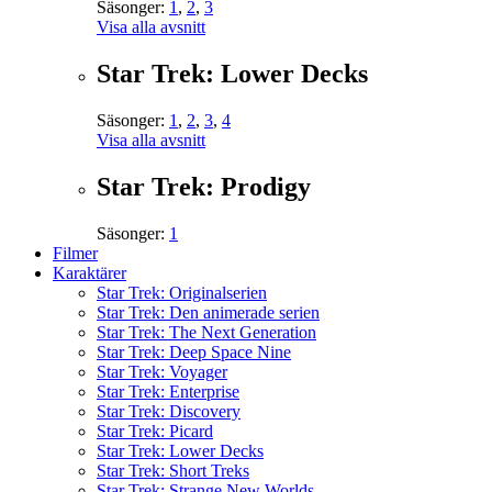
Säsonger:
1
,
2
,
3
Visa alla avsnitt
Star Trek: Lower Decks
Säsonger:
1
,
2
,
3
,
4
Visa alla avsnitt
Star Trek: Prodigy
Säsonger:
1
Filmer
Karaktärer
Star Trek: Originalserien
Star Trek: Den animerade serien
Star Trek: The Next Generation
Star Trek: Deep Space Nine
Star Trek: Voyager
Star Trek: Enterprise
Star Trek: Discovery
Star Trek: Picard
Star Trek: Lower Decks
Star Trek: Short Treks
Star Trek: Strange New Worlds