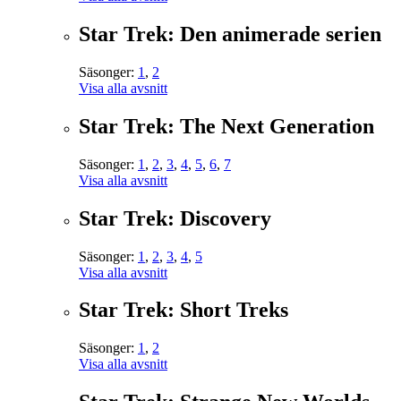
Star Trek: Den animerade serien
Säsonger:
1
,
2
Visa alla avsnitt
Star Trek: The Next Generation
Säsonger:
1
,
2
,
3
,
4
,
5
,
6
,
7
Visa alla avsnitt
Star Trek: Discovery
Säsonger:
1
,
2
,
3
,
4
,
5
Visa alla avsnitt
Star Trek: Short Treks
Säsonger:
1
,
2
Visa alla avsnitt