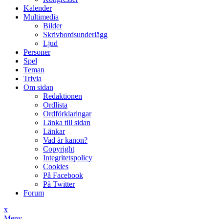
Kalender
Multimedia
Bilder
Skrivbordsunderlägg
Ljud
Personer
Spel
Teman
Trivia
Om sidan
Redaktionen
Ordlista
Ordförklaringar
Länka till sidan
Länkar
Vad är kanon?
Copyright
Integritetspolicy
Cookies
På Facebook
På Twitter
Forum
x
Meny