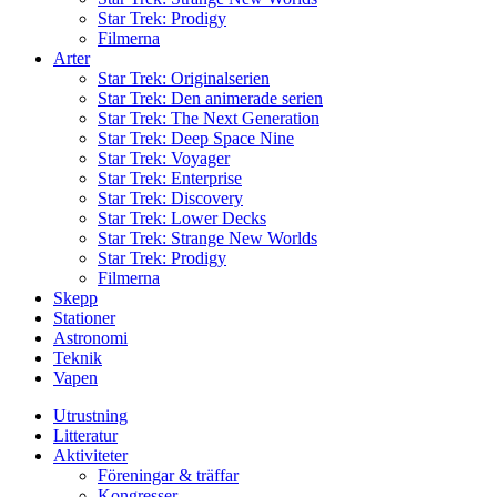
Star Trek: Prodigy
Filmerna
Arter
Star Trek: Originalserien
Star Trek: Den animerade serien
Star Trek: The Next Generation
Star Trek: Deep Space Nine
Star Trek: Voyager
Star Trek: Enterprise
Star Trek: Discovery
Star Trek: Lower Decks
Star Trek: Strange New Worlds
Star Trek: Prodigy
Filmerna
Skepp
Stationer
Astronomi
Teknik
Vapen
Utrustning
Litteratur
Aktiviteter
Föreningar & träffar
Kongresser