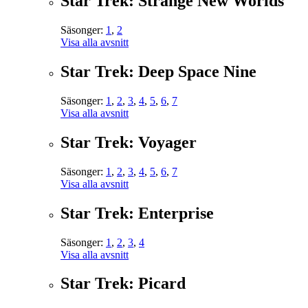
Star Trek: Strange New Worlds
Säsonger:
1
,
2
Visa alla avsnitt
Star Trek: Deep Space Nine
Säsonger:
1
,
2
,
3
,
4
,
5
,
6
,
7
Visa alla avsnitt
Star Trek: Voyager
Säsonger:
1
,
2
,
3
,
4
,
5
,
6
,
7
Visa alla avsnitt
Star Trek: Enterprise
Säsonger:
1
,
2
,
3
,
4
Visa alla avsnitt
Star Trek: Picard