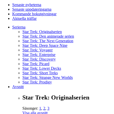
Senaste nyheterna
Senaste uppdateringarna
Kommande bokutgivningar
Aktuella träffar
Serierna
Star Trek: Originalserien
Star Trek: Den animerade serien
Star Trek: The Next Generation
Star Trek: Deep Space Nine
Star Trek: Voyager
Star Trek: Enterprise
Star Trek: Discovery
Star Trek: Picard
Star Trek: Lower Decks
Star Trek: Short Treks
Star Trek: Strange New Worlds
Star Trek: Prodigy
Avsnitt
Star Trek: Originalserien
Säsonger:
1
,
2
,
3
Visa alla avsnitt