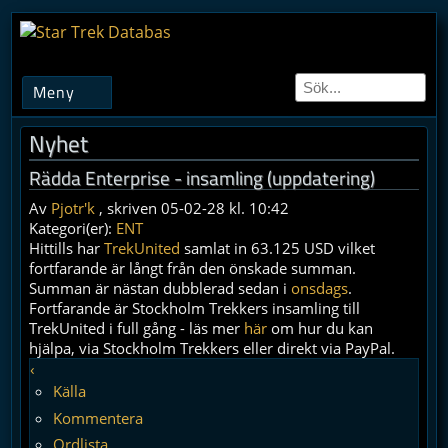
Meny
Nyhet
Rädda Enterprise - insamling (uppdatering)
Av
Pjotr'k
, skriven 05-02-28 kl. 10:42
Kategori(er):
ENT
Hittills har
TrekUnited
samlat in 63.125 USD vilket
fortfarande är långt från den önskade summan.
Summan är nästan dubblerad sedan i
onsdags
.
Fortfarande är Stockholm Trekkers insamling till
TrekUnited i full gång - läs mer
här
om hur du kan
hjälpa, via Stockholm Trekkers eller direkt via PayPal.
‹
Källa
Kommentera
Ordlista