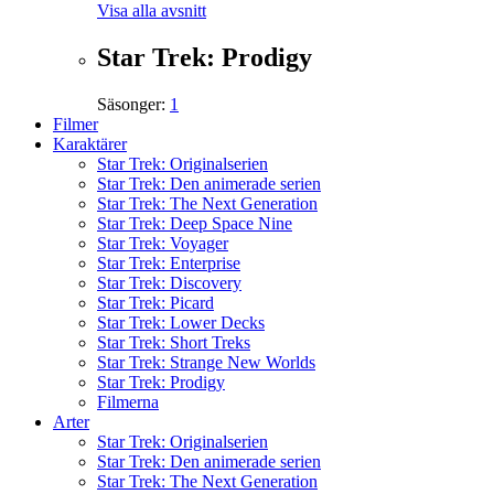
Visa alla avsnitt
Star Trek: Prodigy
Säsonger:
1
Filmer
Karaktärer
Star Trek: Originalserien
Star Trek: Den animerade serien
Star Trek: The Next Generation
Star Trek: Deep Space Nine
Star Trek: Voyager
Star Trek: Enterprise
Star Trek: Discovery
Star Trek: Picard
Star Trek: Lower Decks
Star Trek: Short Treks
Star Trek: Strange New Worlds
Star Trek: Prodigy
Filmerna
Arter
Star Trek: Originalserien
Star Trek: Den animerade serien
Star Trek: The Next Generation