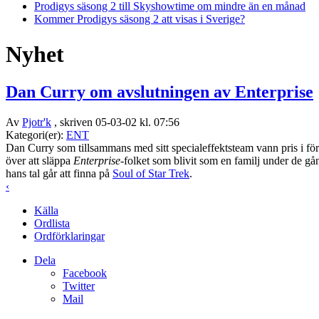
Prodigys säsong 2 till Skyshowtime om mindre än en månad
Kommer Prodigys säsong 2 att visas i Sverige?
Nyhet
Dan Curry om avslutningen av Enterprise
Av
Pjotr'k
, skriven 05-03-02 kl. 07:56
Kategori(er):
ENT
Dan Curry som tillsammans med sitt specialeffektsteam vann pris i för
över att släppa
Enterprise
-folket som blivit som en familj under de g
hans tal går att finna på
Soul of Star Trek
.
‹
Källa
Ordlista
Ordförklaringar
Dela
Facebook
Twitter
Mail