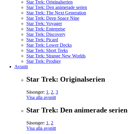
Star Trek: Originalserien
Star Trek: Den animerade serien
Star Trek: The Next Generation
Star Trek: Deep Space Nine
Star Trek: Voyager
Star Trek: Enterprise
Star Trek: Discovery
Star Trek: Picard
Star Trek: Lower Decks
Star Trek: Short Treks
Star Trek: Strange New Worlds
Star Trek: Prodigy
Avsnitt
Star Trek: Originalserien
Säsonger:
1
,
2
,
3
Visa alla avsnitt
Star Trek: Den animerade serien
Säsonger:
1
,
2
Visa alla avsnitt