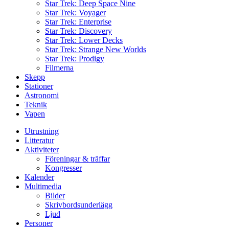
Star Trek: Deep Space Nine
Star Trek: Voyager
Star Trek: Enterprise
Star Trek: Discovery
Star Trek: Lower Decks
Star Trek: Strange New Worlds
Star Trek: Prodigy
Filmerna
Skepp
Stationer
Astronomi
Teknik
Vapen
Utrustning
Litteratur
Aktiviteter
Föreningar & träffar
Kongresser
Kalender
Multimedia
Bilder
Skrivbordsunderlägg
Ljud
Personer