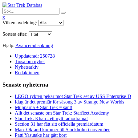
x
Vilken avdelning:
Sortera efter:
Hjälp:
Avancerad sökning
Uppdaterad: 250728
Tipsa om nyhet
Nyhetsarkiv
Redaktionen
Senaste nyheterna
LEGO-rykten pekar mot Star Trek-set av USS Enterprise-D
Idag är det premiär för säsong 3 av Strange New Worlds
Mupparna + Star Trek = sant!
Allt det senaste om Star Trek: Starfleet Academy
Star Trek: Khan - ett nytt radiodrama!
Section 31 har fått sitt officiella premiärdatum
Marc Okrand kommer till Stockholm i november
Patti Yasutake har gått bort