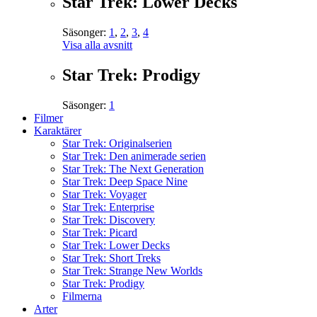
Star Trek: Lower Decks
Säsonger:
1
,
2
,
3
,
4
Visa alla avsnitt
Star Trek: Prodigy
Säsonger:
1
Filmer
Karaktärer
Star Trek: Originalserien
Star Trek: Den animerade serien
Star Trek: The Next Generation
Star Trek: Deep Space Nine
Star Trek: Voyager
Star Trek: Enterprise
Star Trek: Discovery
Star Trek: Picard
Star Trek: Lower Decks
Star Trek: Short Treks
Star Trek: Strange New Worlds
Star Trek: Prodigy
Filmerna
Arter