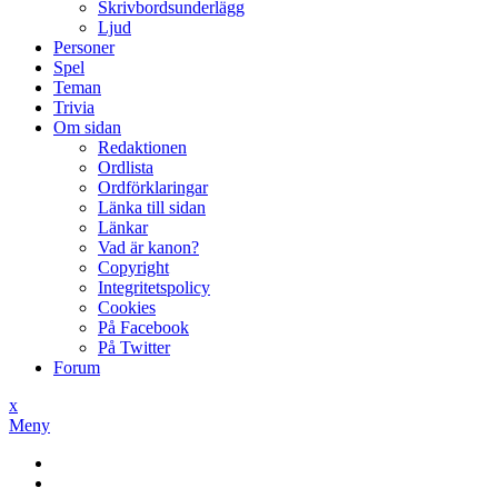
Skrivbordsunderlägg
Ljud
Personer
Spel
Teman
Trivia
Om sidan
Redaktionen
Ordlista
Ordförklaringar
Länka till sidan
Länkar
Vad är kanon?
Copyright
Integritetspolicy
Cookies
På Facebook
På Twitter
Forum
x
Meny