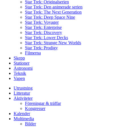
Star Trek: Originalserien
Star Trek: Den animerade serien
Star Trek: The Next Generation
Star Trek: Deep Space Nine
Star Trek: Voyager
Star Trek: Enterprise
Star Trek: Discovery
Star Trek: Lower Decks
Star Trek: Strange New Worlds
Star Trek: Prodigy
Filmerna
Skepp
Stationer
Astronomi
Teknik
Vapen
Utrustning
Litteratur
Aktiviteter
Föreningar & träffar
Kongresser
Kalender
Multimedia
Bilder