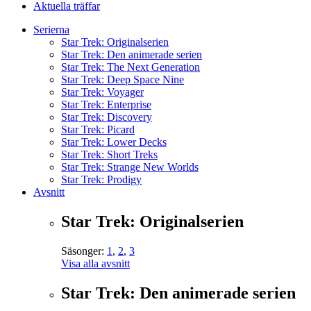
Aktuella träffar
Serierna
Star Trek: Originalserien
Star Trek: Den animerade serien
Star Trek: The Next Generation
Star Trek: Deep Space Nine
Star Trek: Voyager
Star Trek: Enterprise
Star Trek: Discovery
Star Trek: Picard
Star Trek: Lower Decks
Star Trek: Short Treks
Star Trek: Strange New Worlds
Star Trek: Prodigy
Avsnitt
Star Trek: Originalserien
Säsonger:
1
,
2
,
3
Visa alla avsnitt
Star Trek: Den animerade serien