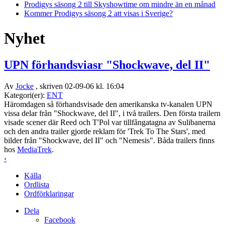
Prodigys säsong 2 till Skyshowtime om mindre än en månad
Kommer Prodigys säsong 2 att visas i Sverige?
Nyhet
UPN förhandsviasr "Shockwave, del II"
Av
Jocke
, skriven 02-09-06 kl. 16:04
Kategori(er):
ENT
Häromdagen så förhandsvisade den amerikanska tv-kanalen UPN
vissa delar från "Shockwave, del II", i två trailers. Den första trailern
visade scener där Reed och T'Pol var tillfångatagna av Sulibanerna
och den andra trailer gjorde reklam för 'Trek To The Stars', med
bilder från "Shockwave, del II" och "Nemesis". Båda trailers finns
hos
MediaTrek
.
‹
Källa
Ordlista
Ordförklaringar
Dela
Facebook