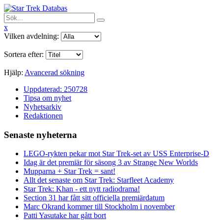
x
Vilken avdelning:
Sortera efter:
Hjälp:
Avancerad sökning
Uppdaterad: 250728
Tipsa om nyhet
Nyhetsarkiv
Redaktionen
Senaste nyheterna
LEGO-rykten pekar mot Star Trek-set av USS Enterprise-D
Idag är det premiär för säsong 3 av Strange New Worlds
Mupparna + Star Trek = sant!
Allt det senaste om Star Trek: Starfleet Academy
Star Trek: Khan - ett nytt radiodrama!
Section 31 har fått sitt officiella premiärdatum
Marc Okrand kommer till Stockholm i november
Patti Yasutake har gått bort