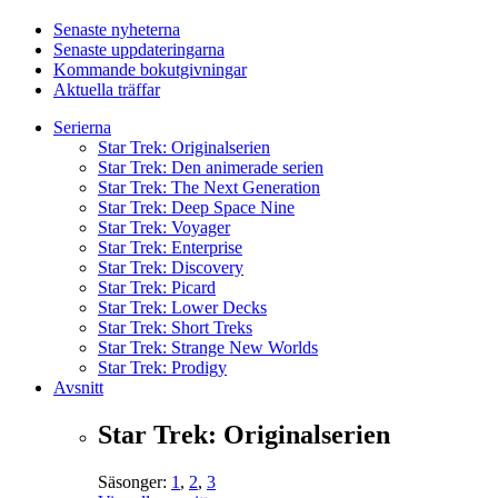
Senaste nyheterna
Senaste uppdateringarna
Kommande bokutgivningar
Aktuella träffar
Serierna
Star Trek: Originalserien
Star Trek: Den animerade serien
Star Trek: The Next Generation
Star Trek: Deep Space Nine
Star Trek: Voyager
Star Trek: Enterprise
Star Trek: Discovery
Star Trek: Picard
Star Trek: Lower Decks
Star Trek: Short Treks
Star Trek: Strange New Worlds
Star Trek: Prodigy
Avsnitt
Star Trek: Originalserien
Säsonger:
1
,
2
,
3