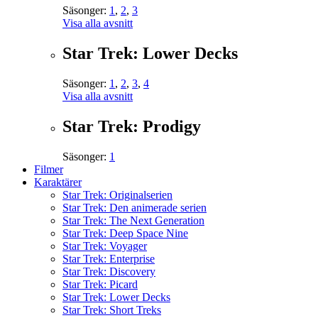
Säsonger:
1
,
2
,
3
Visa alla avsnitt
Star Trek: Lower Decks
Säsonger:
1
,
2
,
3
,
4
Visa alla avsnitt
Star Trek: Prodigy
Säsonger:
1
Filmer
Karaktärer
Star Trek: Originalserien
Star Trek: Den animerade serien
Star Trek: The Next Generation
Star Trek: Deep Space Nine
Star Trek: Voyager
Star Trek: Enterprise
Star Trek: Discovery
Star Trek: Picard
Star Trek: Lower Decks
Star Trek: Short Treks