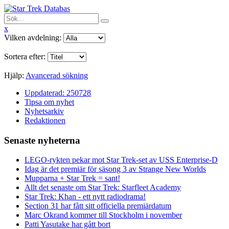
x
Vilken avdelning:
Sortera efter:
Hjälp:
Avancerad sökning
Uppdaterad: 250728
Tipsa om nyhet
Nyhetsarkiv
Redaktionen
Senaste nyheterna
LEGO-rykten pekar mot Star Trek-set av USS Enterprise-D
Idag är det premiär för säsong 3 av Strange New Worlds
Mupparna + Star Trek = sant!
Allt det senaste om Star Trek: Starfleet Academy
Star Trek: Khan - ett nytt radiodrama!
Section 31 har fått sitt officiella premiärdatum
Marc Okrand kommer till Stockholm i november
Patti Yasutake har gått bort