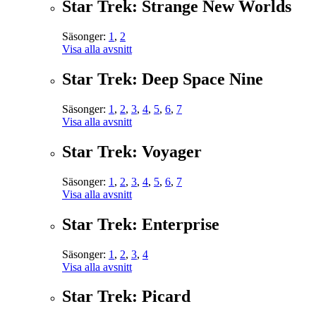
Star Trek: Strange New Worlds
Säsonger:
1
,
2
Visa alla avsnitt
Star Trek: Deep Space Nine
Säsonger:
1
,
2
,
3
,
4
,
5
,
6
,
7
Visa alla avsnitt
Star Trek: Voyager
Säsonger:
1
,
2
,
3
,
4
,
5
,
6
,
7
Visa alla avsnitt
Star Trek: Enterprise
Säsonger:
1
,
2
,
3
,
4
Visa alla avsnitt
Star Trek: Picard