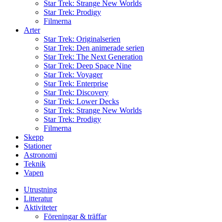
Star Trek: Strange New Worlds
Star Trek: Prodigy
Filmerna
Arter
Star Trek: Originalserien
Star Trek: Den animerade serien
Star Trek: The Next Generation
Star Trek: Deep Space Nine
Star Trek: Voyager
Star Trek: Enterprise
Star Trek: Discovery
Star Trek: Lower Decks
Star Trek: Strange New Worlds
Star Trek: Prodigy
Filmerna
Skepp
Stationer
Astronomi
Teknik
Vapen
Utrustning
Litteratur
Aktiviteter
Föreningar & träffar