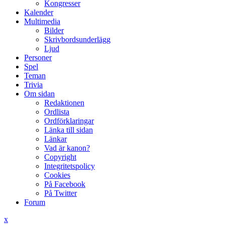
Kongresser
Kalender
Multimedia
Bilder
Skrivbordsunderlägg
Ljud
Personer
Spel
Teman
Trivia
Om sidan
Redaktionen
Ordlista
Ordförklaringar
Länka till sidan
Länkar
Vad är kanon?
Copyright
Integritetspolicy
Cookies
På Facebook
På Twitter
Forum
x