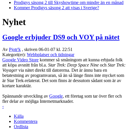
Prodigys säsong 2 till Skyshowtime om mindre än en månad
Kommer Prodigys säsong 2 att visas i Sverige?
Nyhet
Google erbjuder DS9 och VOY på nätet
Av
Pjotr'k
, skriven 06-01-07 kl. 22:51
Kategori(er):
Webbplatser och tidningar
Google Video Store
kommer så småningom att kunna erbjuda folk
att köpa avsnitt från bl.a.
Star Trek: Deep Space Nine
och
Star Trek:
Voyager
via nätet direkt till datorerna. Det är ännu bara en
betatestning av programvaran, så än så länge finns inte mycket som
är Star Trek-relaterat. Det som finns är dessutom sådant som är av
kortare karaktär.
Spännande utveckling av
Google
, ett företag som tar över fler och
fler delar av möjliga Internetmarknader.
‹
Källa
Kommentera
Ordlista