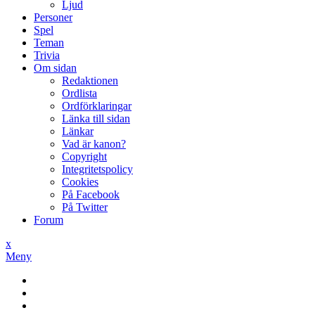
Ljud
Personer
Spel
Teman
Trivia
Om sidan
Redaktionen
Ordlista
Ordförklaringar
Länka till sidan
Länkar
Vad är kanon?
Copyright
Integritetspolicy
Cookies
På Facebook
På Twitter
Forum
x
Meny