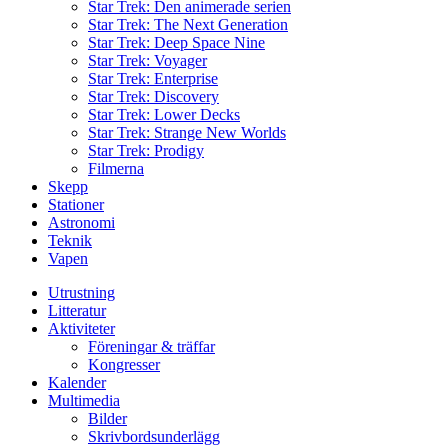
Star Trek: Den animerade serien
Star Trek: The Next Generation
Star Trek: Deep Space Nine
Star Trek: Voyager
Star Trek: Enterprise
Star Trek: Discovery
Star Trek: Lower Decks
Star Trek: Strange New Worlds
Star Trek: Prodigy
Filmerna
Skepp
Stationer
Astronomi
Teknik
Vapen
Utrustning
Litteratur
Aktiviteter
Föreningar & träffar
Kongresser
Kalender
Multimedia
Bilder
Skrivbordsunderlägg