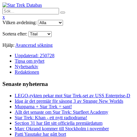
x
Vilken avdelning:
Sortera efter:
Hjälp:
Avancerad sökning
Uppdaterad: 250728
Tipsa om nyhet
Nyhetsarkiv
Redaktionen
Senaste nyheterna
LEGO-rykten pekar mot Star Trek-set av USS Enterprise-D
Idag är det premiär för säsong 3 av Strange New Worlds
Mupparna + Star Trek = sant!
Allt det senaste om Star Trek: Starfleet Academy
Star Trek: Khan - ett nytt radiodrama!
Section 31 har fått sitt officiella premiärdatum
Marc Okrand kommer till Stockholm i november
Patti Yasutake har gått bort