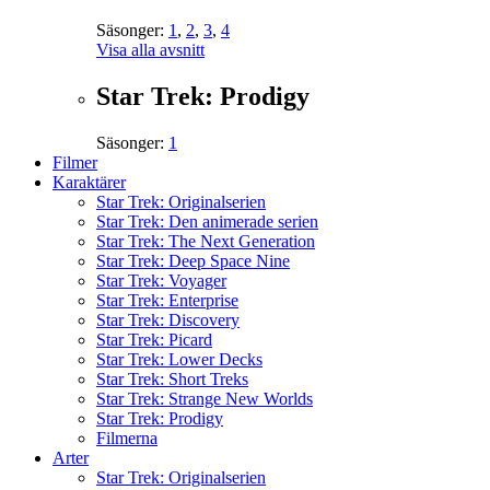
Säsonger:
1
,
2
,
3
,
4
Visa alla avsnitt
Star Trek: Prodigy
Säsonger:
1
Filmer
Karaktärer
Star Trek: Originalserien
Star Trek: Den animerade serien
Star Trek: The Next Generation
Star Trek: Deep Space Nine
Star Trek: Voyager
Star Trek: Enterprise
Star Trek: Discovery
Star Trek: Picard
Star Trek: Lower Decks
Star Trek: Short Treks
Star Trek: Strange New Worlds
Star Trek: Prodigy
Filmerna
Arter
Star Trek: Originalserien