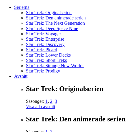
Serierna
Star Trek: Originalserien
Star Trek: Den animerade serien
Star Trek: The Next Generation
Star Trek: Deep Space Nine
Star Trek: Voyager
Star Trek: Enterprise
Star Trek: Discovery
Star Trek: Picard
Star Trek: Lower Decks
Star Trek: Short Treks
Star Trek: Strange New Worlds
Star Trek: Prodigy
Avsnitt
Star Trek: Originalserien
Säsonger:
1
,
2
,
3
Visa alla avsnitt
Star Trek: Den animerade serien
Säsonger:
1
,
2