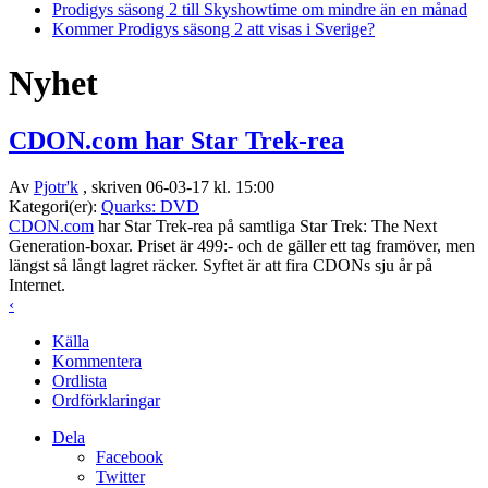
Prodigys säsong 2 till Skyshowtime om mindre än en månad
Kommer Prodigys säsong 2 att visas i Sverige?
Nyhet
CDON.com har Star Trek-rea
Av
Pjotr'k
, skriven 06-03-17 kl. 15:00
Kategori(er):
Quarks: DVD
CDON.com
har Star Trek-rea på samtliga Star Trek: The Next
Generation-boxar. Priset är 499:- och de gäller ett tag framöver, men
längst så långt lagret räcker. Syftet är att fira CDONs sju år på
Internet.
‹
Källa
Kommentera
Ordlista
Ordförklaringar
Dela
Facebook
Twitter