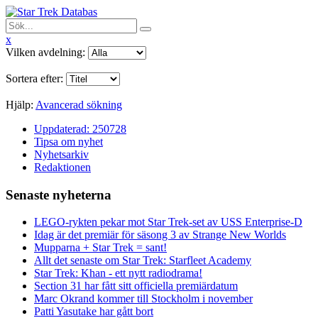
x
Vilken avdelning:
Sortera efter:
Hjälp:
Avancerad sökning
Uppdaterad: 250728
Tipsa om nyhet
Nyhetsarkiv
Redaktionen
Senaste nyheterna
LEGO-rykten pekar mot Star Trek-set av USS Enterprise-D
Idag är det premiär för säsong 3 av Strange New Worlds
Mupparna + Star Trek = sant!
Allt det senaste om Star Trek: Starfleet Academy
Star Trek: Khan - ett nytt radiodrama!
Section 31 har fått sitt officiella premiärdatum
Marc Okrand kommer till Stockholm i november
Patti Yasutake har gått bort