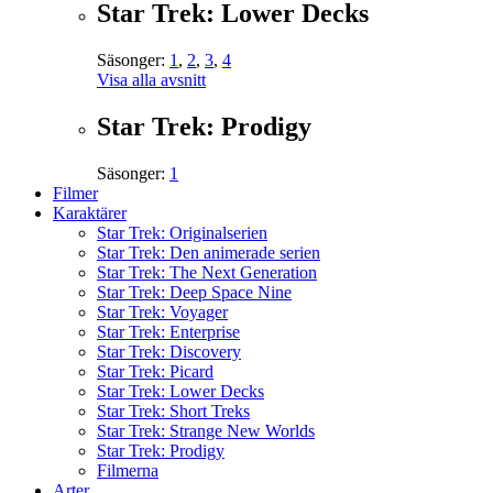
Star Trek: Lower Decks
Säsonger:
1
,
2
,
3
,
4
Visa alla avsnitt
Star Trek: Prodigy
Säsonger:
1
Filmer
Karaktärer
Star Trek: Originalserien
Star Trek: Den animerade serien
Star Trek: The Next Generation
Star Trek: Deep Space Nine
Star Trek: Voyager
Star Trek: Enterprise
Star Trek: Discovery
Star Trek: Picard
Star Trek: Lower Decks
Star Trek: Short Treks
Star Trek: Strange New Worlds
Star Trek: Prodigy
Filmerna
Arter