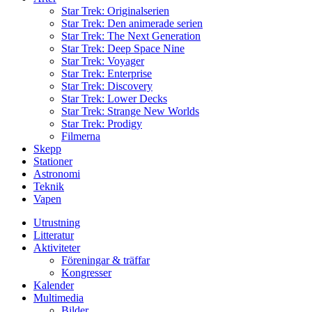
Star Trek: Originalserien
Star Trek: Den animerade serien
Star Trek: The Next Generation
Star Trek: Deep Space Nine
Star Trek: Voyager
Star Trek: Enterprise
Star Trek: Discovery
Star Trek: Lower Decks
Star Trek: Strange New Worlds
Star Trek: Prodigy
Filmerna
Skepp
Stationer
Astronomi
Teknik
Vapen
Utrustning
Litteratur
Aktiviteter
Föreningar & träffar
Kongresser
Kalender
Multimedia
Bilder