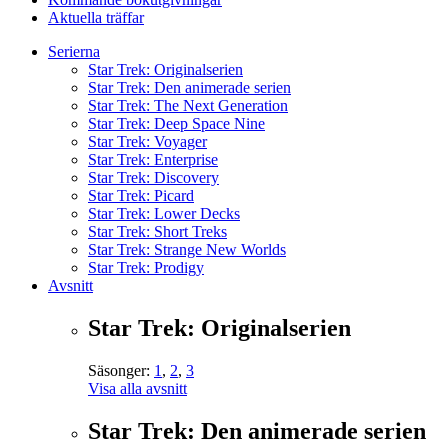
Aktuella träffar
Serierna
Star Trek: Originalserien
Star Trek: Den animerade serien
Star Trek: The Next Generation
Star Trek: Deep Space Nine
Star Trek: Voyager
Star Trek: Enterprise
Star Trek: Discovery
Star Trek: Picard
Star Trek: Lower Decks
Star Trek: Short Treks
Star Trek: Strange New Worlds
Star Trek: Prodigy
Avsnitt
Star Trek: Originalserien
Säsonger:
1
,
2
,
3
Visa alla avsnitt
Star Trek: Den animerade serien