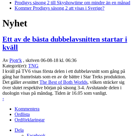
Prodigys säsong 2 till Skyshowtime om mindre än en månad
Kommer Prodigys säsong 2 att visas i Sverige?
Nyhet
Ett av de bästa dubbelavsnitten startar i
kväll
Av
Pjotr'k
, skriven 06-08-18 kl. 06:36
Kategori(er):
TNG
I kväll på TV6 visas första delen i ett dubbelavsnitt som gång på
gång har framröstats som en av de bättre i Star Treks produktion.
Det gäller avsnittet
The Best of Both Worlds
, vilken sträcker sig
över slutet respektive början på säsong 3-4. Avslutande delen i
duologin visas på måndag. Tiden är 16.05 som vanligt.
‹
Kommentera
Ordlista
Ordförklaringar
Dela
Facebook