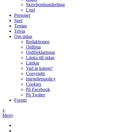
Skrivbordsunderlägg
Ljud
Personer
Spel
Teman
Trivia
Om sidan
Redaktionen
Ordlista
Ordförklaringar
Länka till sidan
Länkar
Vad är kanon?
Copyright
Integritetspolicy
Cookies
På Facebook
På Twitter
Forum
x
Meny