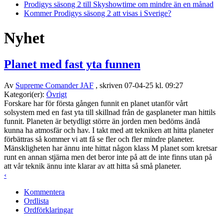
Prodigys säsong 2 till Skyshowtime om mindre än en månad
Kommer Prodigys säsong 2 att visas i Sverige?
Nyhet
Planet med fast yta funnen
Av
Supreme Comander JAF
, skriven 07-04-25 kl. 09:27
Kategori(er):
Övrigt
Forskare har för första gången funnit en planet utanför vårt
solsystem med en fast yta till skillnad från de gasplaneter man hittils
funnit. Planeten är betydligt större än jorden men bedöms ändå
kunna ha atmosfär och hav. I takt med att tekniken att hitta planeter
förbättras så kommer vi att få se fler och fler mindre planeter.
Mänskligheten har ännu inte hittat någon klass M planet som kretsar
runt en annan stjärna men det beror inte på att de inte finns utan på
att vår teknik ännu inte klarar av att hitta så små planeter.
‹
Kommentera
Ordlista
Ordförklaringar