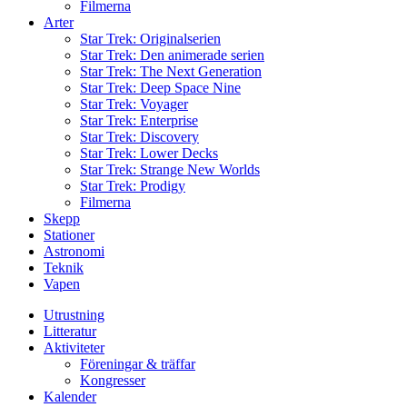
Filmerna
Arter
Star Trek: Originalserien
Star Trek: Den animerade serien
Star Trek: The Next Generation
Star Trek: Deep Space Nine
Star Trek: Voyager
Star Trek: Enterprise
Star Trek: Discovery
Star Trek: Lower Decks
Star Trek: Strange New Worlds
Star Trek: Prodigy
Filmerna
Skepp
Stationer
Astronomi
Teknik
Vapen
Utrustning
Litteratur
Aktiviteter
Föreningar & träffar
Kongresser
Kalender