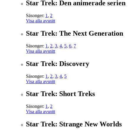
Star Trek: Den animerade serien
Säsonger:
1
,
2
Visa alla avsnitt
Star Trek: The Next Generation
Säsonger:
1
,
2
,
3
,
4
,
5
,
6
,
7
Visa alla avsnitt
Star Trek: Discovery
Säsonger:
1
,
2
,
3
,
4
,
5
Visa alla avsnitt
Star Trek: Short Treks
Säsonger:
1
,
2
Visa alla avsnitt
Star Trek: Strange New Worlds