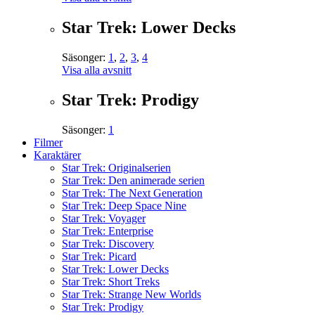
Star Trek: Lower Decks
Säsonger:
1
,
2
,
3
,
4
Visa alla avsnitt
Star Trek: Prodigy
Säsonger:
1
Filmer
Karaktärer
Star Trek: Originalserien
Star Trek: Den animerade serien
Star Trek: The Next Generation
Star Trek: Deep Space Nine
Star Trek: Voyager
Star Trek: Enterprise
Star Trek: Discovery
Star Trek: Picard
Star Trek: Lower Decks
Star Trek: Short Treks
Star Trek: Strange New Worlds
Star Trek: Prodigy