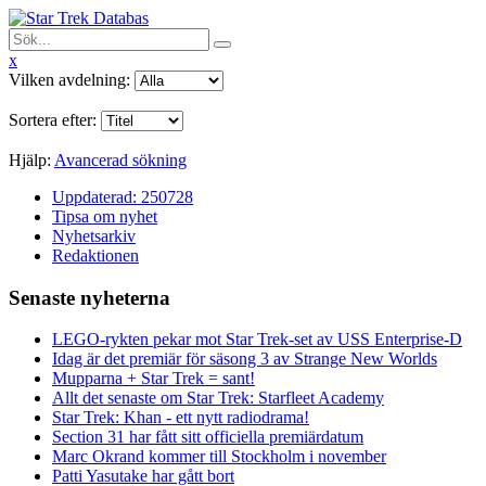
x
Vilken avdelning:
Sortera efter:
Hjälp:
Avancerad sökning
Uppdaterad: 250728
Tipsa om nyhet
Nyhetsarkiv
Redaktionen
Senaste nyheterna
LEGO-rykten pekar mot Star Trek-set av USS Enterprise-D
Idag är det premiär för säsong 3 av Strange New Worlds
Mupparna + Star Trek = sant!
Allt det senaste om Star Trek: Starfleet Academy
Star Trek: Khan - ett nytt radiodrama!
Section 31 har fått sitt officiella premiärdatum
Marc Okrand kommer till Stockholm i november
Patti Yasutake har gått bort