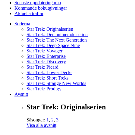
Senaste uppdateringarna
Kommande bokutgivningar
Aktuella träffar
Serierna
Star Trek: Originalserien
Star Trek: Den animerade serien
Star Trek: The Next Generation
Star Trek: Deep Space Nine
Star Trek: Voyager
Star Trek: Enterprise
Star Trek: Discovery
Star Trek: Picard
Star Trek: Lower Decks
Star Trek: Short Treks
Star Trek: Strange New Worlds
Star Trek: Prodigy
Avsnitt
Star Trek: Originalserien
Säsonger:
1
,
2
,
3
Visa alla avsnitt