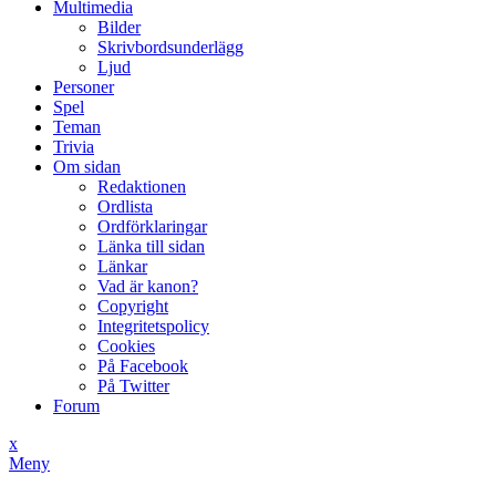
Multimedia
Bilder
Skrivbordsunderlägg
Ljud
Personer
Spel
Teman
Trivia
Om sidan
Redaktionen
Ordlista
Ordförklaringar
Länka till sidan
Länkar
Vad är kanon?
Copyright
Integritetspolicy
Cookies
På Facebook
På Twitter
Forum
x
Meny