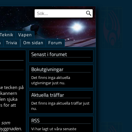
Teknik
Vapen
n
Trivia
Om sidan
Forum
Senast i forumet
Bokutgivningar
Det finns inga aktuella
utgivningar just nu.
se tecken på
Skannern
Aktuella träffar
den sjuka
Det finns inga aktuella träffar just
 för att
nu.
RSS
, som
pbyggnaden.
Vi har lagt ut våra senaste