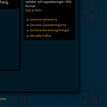
Chang,
nyheter och uppdateringar i RSS-
format.
Vad är RSS?
Senaste nyheterna
Senaste uppdateringarna
Kommande bokutgivningar
Aktuella träffar
kies