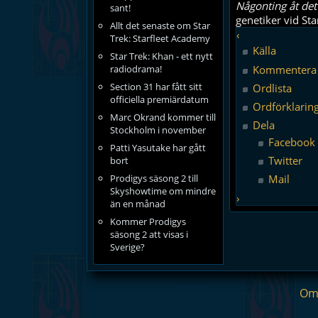
Någonting åt det 
sant!
genetiker vid Sta
Allt det senaste om Star
‹
Trek: Starfleet Academy
Källa
Star Trek: Khan - ett nytt
Kommentera
radiodrama!
Section 31 har fått sitt
Ordlista
officiella premiärdatum
Ordförklarin
Marc Okrand kommer till
Dela
Stockholm i november
Facebook
Patti Yasutake har gått
Twitter
bort
Prodigys säsong 2 till
Mail
Skyshowtime om mindre
›
än en månad
Kommer Prodigys
säsong 2 att visas i
Sverige?
Om