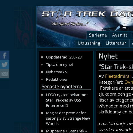
Serierna
Avsnitt
Utrustning
Litteratur
Nyhet
Uppdaterad: 250728
"Star Trek-s
Tipsa om nyhet
Nyhetsarkiv
Av
Fleetadmiral
,
Redaktionen
Kategori(er):
Övri
Senaste nyheterna
Forskare är ett 
sjukdom och ge 
LEGO-rykten pekar mot
läser av ett gene
Star Trek-set av USS
Enterprise-D
vävnaden med rön
skräddarsy en b
Idag är det premiär för
säsong 3 av Strange New
I nästan varje av
Worlds
avsöker levande 
Mupparna + Star Trek =