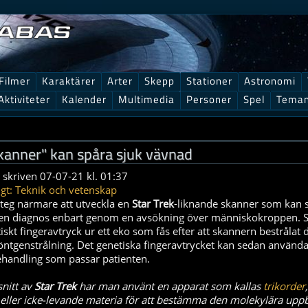
Filmer
Karaktärer
Arter
Skepp
Stationer
Astronomi
Aktiviteter
Kalender
Multimedia
Personer
Spel
Tema
kanner" kan spåra sjuk vävnad
 skriven 07-07-21 kl. 01:37
gt: Teknik och vetenskap
steg närmare att utveckla en
Star Trek
-liknande skanner som kan 
en diagnos enbart genom en avsökning över människokroppen. 
tiskt fingeravtryck ur ett eko som fås efter att skannern bestrålat 
tgenstrålning. Det genetiska fingeravtrycket kan sedan användas
ehandling som passar patienten.
snitt av
Star Trek
har man använt en apparat som kallas
trikorder
eller icke-levande materia för att bestämma den molekylära up