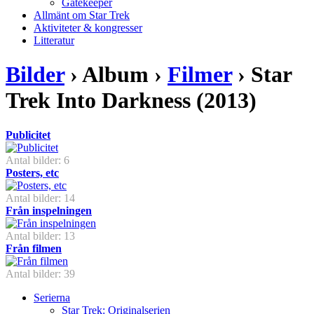
Gatekeeper
Allmänt om Star Trek
Aktiviteter & kongresser
Litteratur
Bilder
› Album ›
Filmer
› Star
Trek Into Darkness (2013)
Publicitet
Antal bilder: 6
Posters, etc
Antal bilder: 14
Från inspelningen
Antal bilder: 13
Från filmen
Antal bilder: 39
Serierna
Star Trek: Originalserien