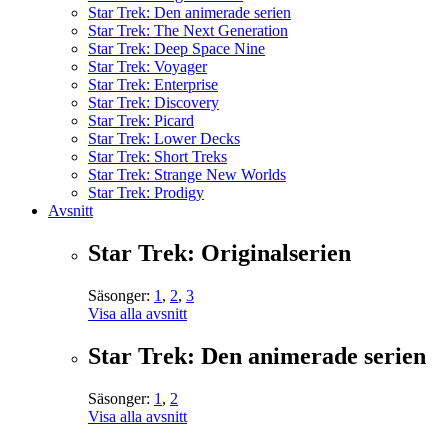
Star Trek: Den animerade serien
Star Trek: The Next Generation
Star Trek: Deep Space Nine
Star Trek: Voyager
Star Trek: Enterprise
Star Trek: Discovery
Star Trek: Picard
Star Trek: Lower Decks
Star Trek: Short Treks
Star Trek: Strange New Worlds
Star Trek: Prodigy
Avsnitt
Star Trek: Originalserien
Säsonger:
1
,
2
,
3
Visa alla avsnitt
Star Trek: Den animerade serien
Säsonger:
1
,
2
Visa alla avsnitt