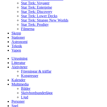
Star Trek: Voyager
Star Trek: Enterprise
Star Trek: Discovery
Star Trek: Lower Decks
Star Trek: Strange New Worlds
Star Trek: Prodigy
Filmerna
Skepp
Stationer
Astronomi
Teknik
Vapen
Utrustning
Litteratur
Aktiviteter
Föreningar & träffar
Kongresser
Kalender
Multimedia
Bilder
Skrivbordsunderlägg
Ljud
Personer
Spel