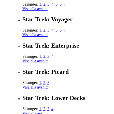
Säsonger:
1
,
2
,
3
,
4
,
5
,
6
,
7
Visa alla avsnitt
Star Trek: Voyager
Säsonger:
1
,
2
,
3
,
4
,
5
,
6
,
7
Visa alla avsnitt
Star Trek: Enterprise
Säsonger:
1
,
2
,
3
,
4
Visa alla avsnitt
Star Trek: Picard
Säsonger:
1
,
2
,
3
Visa alla avsnitt
Star Trek: Lower Decks
Säsonger:
1
,
2
,
3
,
4
Visa alla avsnitt